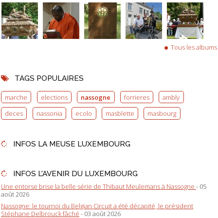
Tous les albums
TAGS POPULAIRES
marche
elections
nassogne
forrieres
ambly
deces
nassonia
ecolo
masblette
masbourg
INFOS LA MEUSE LUXEMBOURG
INFOS L'AVENIR DU LUXEMBOURG
Une entorse brise la belle série de Thibaut Meulemans à Nassogne
- 05
août 2026
Nassogne: le tournoi du Belgian Circuit a été décapité, le président
Stéphane Delbrouck fâché
- 03 août 2026