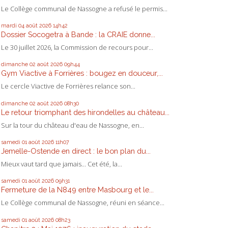
Le Collège communal de Nassogne a refusé le permis...
mardi 04
août 2026
14h42
Dossier Socogetra à Bande : la CRAIE donne...
Le 30 juillet 2026, la Commission de recours pour...
dimanche 02
août 2026
09h44
Gym Viactive à Forrières : bougez en douceur,...
Le cercle Viactive de Forrières relance son...
dimanche 02
août 2026
08h30
Le retour triomphant des hirondelles au château...
Sur la tour du château d'eau de Nassogne, en...
samedi 01
août 2026
11h07
Jemelle-Ostende en direct : le bon plan du...
Mieux vaut tard que jamais... Cet été, la...
samedi 01
août 2026
09h31
Fermeture de la N849 entre Masbourg et le...
Le Collège communal de Nassogne, réuni en séance...
samedi 01
août 2026
08h23