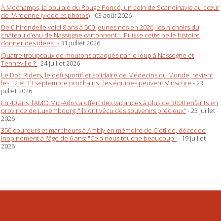
À Mochamps, la boulaie du Rouge Poncé, un coin de Scandinavie au cœur
de l'Ardenne (vidéo et photos)
- 03 août 2026
De 0 hirondelle voici 8 ans à 500 jeunes nés en 2026, les nichoirs du
château d’eau de Nassogne cartonnent : "Puisse cette belle histoire
donner des idées"
- 31 juillet 2026
Quatre troupeaux de moutons attaqués par le loup à Nassogne et
Tenneville ?
- 24 juillet 2026
Le Doc Riders, le défi sportif et solidaire de Médecins du Monde, revient
les 12 et 13 septembre prochains : les équipes peuvent s'inscrire
- 23
juillet 2026
En 40 ans, l’AMO Mic-Ados a offert des vacances à plus de 3000 enfants en
province de Luxembourg: "Ils ont vécu des souvenirs précieux"
- 23 juillet
2026
350 coureurs et marcheurs à Ambly en mémoire de Clotilde, décédée
inopinément à l'âge de 6 ans: "Cela nous touche beaucoup"
- 19 juillet
2026