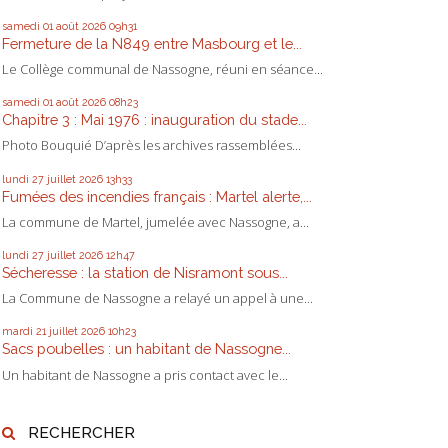
samedi 01
août 2026
09h31
Fermeture de la N849 entre Masbourg et le...
Le Collège communal de Nassogne, réuni en séance...
samedi 01
août 2026
08h23
Chapitre 3 : Mai 1976 : inauguration du stade...
Photo Bouquié D’après les archives rassemblées...
lundi 27
juillet 2026
13h33
Fumées des incendies français : Martel alerte,...
La commune de Martel, jumelée avec Nassogne, a...
lundi 27
juillet 2026
12h47
Sécheresse : la station de Nisramont sous...
La Commune de Nassogne a relayé un appel à une...
mardi 21
juillet 2026
10h23
Sacs poubelles : un habitant de Nassogne...
Un habitant de Nassogne a pris contact avec le...
RECHERCHER