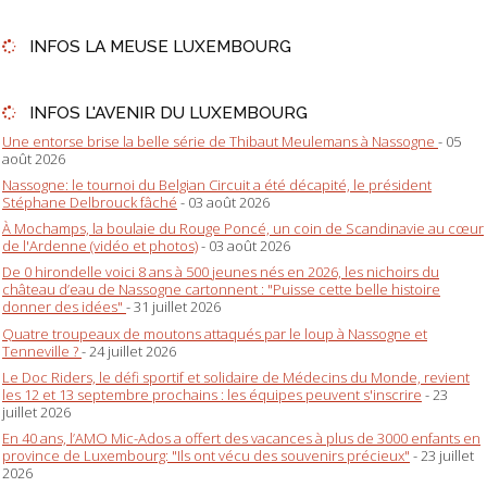
INFOS LA MEUSE LUXEMBOURG
INFOS L'AVENIR DU LUXEMBOURG
Une entorse brise la belle série de Thibaut Meulemans à Nassogne
- 05
août 2026
Nassogne: le tournoi du Belgian Circuit a été décapité, le président
Stéphane Delbrouck fâché
- 03 août 2026
À Mochamps, la boulaie du Rouge Poncé, un coin de Scandinavie au cœur
de l'Ardenne (vidéo et photos)
- 03 août 2026
De 0 hirondelle voici 8 ans à 500 jeunes nés en 2026, les nichoirs du
château d’eau de Nassogne cartonnent : "Puisse cette belle histoire
donner des idées"
- 31 juillet 2026
Quatre troupeaux de moutons attaqués par le loup à Nassogne et
Tenneville ?
- 24 juillet 2026
Le Doc Riders, le défi sportif et solidaire de Médecins du Monde, revient
les 12 et 13 septembre prochains : les équipes peuvent s'inscrire
- 23
juillet 2026
En 40 ans, l’AMO Mic-Ados a offert des vacances à plus de 3000 enfants en
province de Luxembourg: "Ils ont vécu des souvenirs précieux"
- 23 juillet
2026