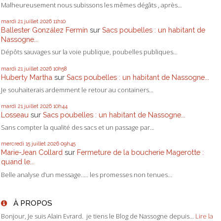
Malheureusement nous subissons les mêmes dégâts , après...
mardi 21
juillet 2026
11h10
Ballester González Fermín
sur
Sacs poubelles : un habitant de
Nassogne...
Dépôts sauvages sur la voie publique, poubelles publiques...
mardi 21
juillet 2026
10h58
Huberty Martha
sur
Sacs poubelles : un habitant de Nassogne...
Je souhaiterais ardemment le retour au containers...
mardi 21
juillet 2026
10h44
Losseau
sur
Sacs poubelles : un habitant de Nassogne...
Sans compter la qualité des sacs et un passage par...
mercredi 15
juillet 2026
09h45
Marie-Jean Collard
sur
Fermeture de la boucherie Magerotte :
quand le...
Belle analyse d’un message….. les promesses non tenues...
À PROPOS
Bonjour, Je suis Alain Evrard. je tiens le Blog de Nassogne depuis...
Lire la