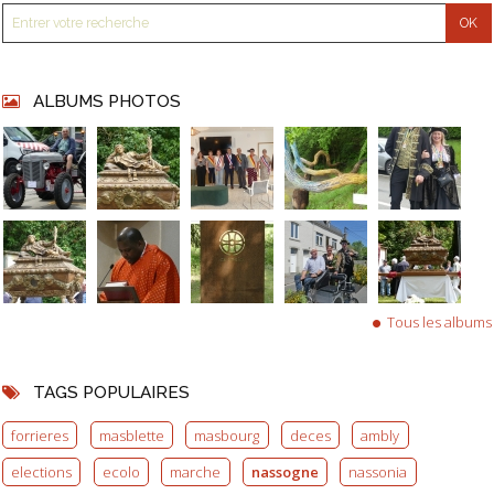
ALBUMS PHOTOS
Tous les albums
TAGS POPULAIRES
forrieres
masblette
masbourg
deces
ambly
elections
ecolo
marche
nassogne
nassonia