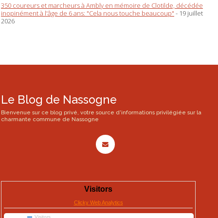
350 coureurs et marcheurs à Ambly en mémoire de Clotilde, décédée
inopinément à l'âge de 6 ans: "Cela nous touche beaucoup"
- 19 juillet
2026
Le Blog de Nassogne
Bienvenue sur ce blog privé, votre source d'informations privilégiée sur la
charmante commune de Nassogne