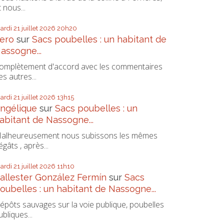
t nous...
ardi 21
juillet 2026
20h20
ero
sur
Sacs poubelles : un habitant de
assogne...
omplètement d'accord avec les commentaires
es autres...
ardi 21
juillet 2026
13h15
ngélique
sur
Sacs poubelles : un
abitant de Nassogne...
alheureusement nous subissons les mêmes
égâts , après...
ardi 21
juillet 2026
11h10
allester González Fermín
sur
Sacs
oubelles : un habitant de Nassogne...
épôts sauvages sur la voie publique, poubelles
ubliques...