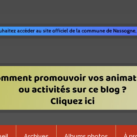
eil
Archives
Albums photos
À pr