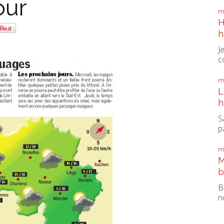
our
m
H
h
J
c
m
L
h
S
pa
m
M
b
B
n