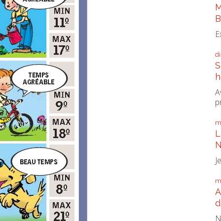
M
B
E
d
S
h
A
p
m
L
N
J
m
A
d
N