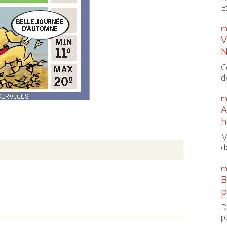
E
m
V
N
C
d
m
A
h
M
d
m
B
p
D
p