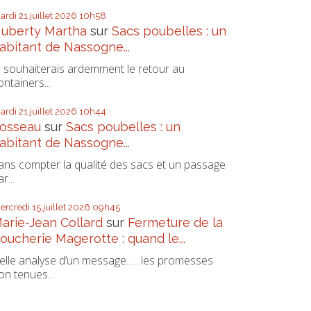
ardi 21
juillet 2026
10h58
uberty Martha
sur
Sacs poubelles : un
abitant de Nassogne...
e souhaiterais ardemment le retour au
ontainers...
ardi 21
juillet 2026
10h44
osseau
sur
Sacs poubelles : un
abitant de Nassogne...
ans compter la qualité des sacs et un passage
r...
ercredi 15
juillet 2026
09h45
arie-Jean Collard
sur
Fermeture de la
oucherie Magerotte : quand le...
elle analyse d’un message….. les promesses
on tenues...