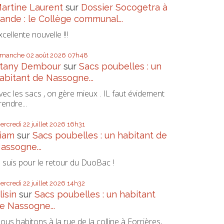
artine Laurent
sur
Dossier Socogetra à
ande : le Collège communal...
xcellente nouvelle !!!
imanche 02
août 2026
07h48
tany Dembour
sur
Sacs poubelles : un
abitant de Nassogne...
vec les sacs , on gère mieux . IL faut évidement
rendre...
ercredi 22
juillet 2026
16h31
iam
sur
Sacs poubelles : un habitant de
assogne...
e suis pour le retour du DuoBac !
ercredi 22
juillet 2026
14h32
lisin
sur
Sacs poubelles : un habitant
e Nassogne...
ous habitons à la rue de la colline à Forrières,