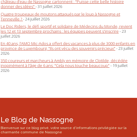
château d’eau de Nassogne cartonnent : "Puisse cette belle histoire
donner des idées"
- 31 juillet 2026
Quatre troupeaux de moutons attaqués par le loup à Nassogne et
Tenneville ?
- 24 juillet 2026
Le Doc Riders, le défi sportif et solidaire de Médecins du Monde, revient
les 12 et 13 septembre prochains : les équipes peuvent s'inscrire
- 23
juillet 2026
En 40 ans, l’AMO Mic-Ados a offert des vacances à plus de 3000 enfants en
province de Luxembourg: "Ils ont vécu des souvenirs précieux"
- 23 juillet
2026
350 coureurs et marcheurs à Ambly en mémoire de Clotilde, décédée
inopinément à l'âge de 6 ans: "Cela nous touche beaucoup"
- 19 juillet
2026
Le Blog de Nassogne
Bienvenue sur ce blog privé, votre source d'informations privilégiée sur la
charmante commune de Nassogne