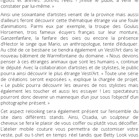
rigolos et animés. Sont-ils réels ? J’invite le public à venir le
constater par lui-même. »
Ainsi une soixantaine d’artistes venant de la province mais aussi
d’ailleurs feront découvrir cette thématique étrange via une foule
d’animations. Parmi eux par exemple, la troupe des Goulus
Horsemen, trois fameux écuyers français sur leur monture,
Ganzenfanfare, la fanfare des oies ou encore la présence
d’Hector le singe que Mario, un anthropologue, tente d’éduquer.
Au côté de ce bestiaire se tiendra également un Vesti’Art dans le
nouveau bâtiment de Warmifontaine du domaine. « Nous devions
penser à ces étranges animaux que sont les humains », continue
le député. Avec la collaboration d’artistes et de stylistes, le public
pourra ainsi découvrir le plus étrange Vesti’Art. « Toute une série
de créations seront exposées », explique la chargée de projet.
« Le public pourra découvrir les œuvres de nos stylistes mais
également les toucher et aussi les essayer ! Les spectateurs
pourront donc devenir un mannequin d’un jour sous l’objectif d’un
photographe présent. »
Cet aspect relooking sera également présent sur l’ensemble du
site dans différents stands. Ainsi, Osadia, un sculpteur de
cheveux se fera le plaisir de vous coiffer ou plutôt vous décoiffer.
L’atelier mobile couture vous permettra de customiser votre
veste, pull ou t-shirt en temps réel tandis que Betty Look vous