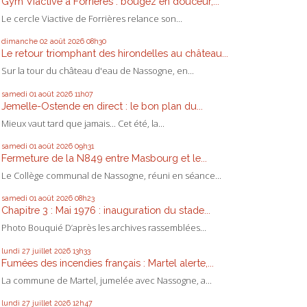
Gym Viactive à Forrières : bougez en douceur,...
Le cercle Viactive de Forrières relance son...
dimanche 02
août 2026
08h30
Le retour triomphant des hirondelles au château...
Sur la tour du château d'eau de Nassogne, en...
samedi 01
août 2026
11h07
Jemelle-Ostende en direct : le bon plan du...
Mieux vaut tard que jamais... Cet été, la...
samedi 01
août 2026
09h31
Fermeture de la N849 entre Masbourg et le...
Le Collège communal de Nassogne, réuni en séance...
samedi 01
août 2026
08h23
Chapitre 3 : Mai 1976 : inauguration du stade...
Photo Bouquié D’après les archives rassemblées...
lundi 27
juillet 2026
13h33
Fumées des incendies français : Martel alerte,...
La commune de Martel, jumelée avec Nassogne, a...
lundi 27
juillet 2026
12h47