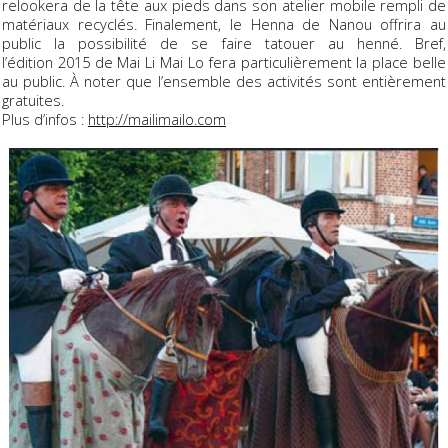
relookera de la tête aux pieds dans son atelier mobile rempli de
matériaux recyclés. Finalement, le Henna de Nanou offrira au
public la possibilité de se faire tatouer au henné. Bref,
l’édition 2015 de Mai Li Mai Lo fera particulièrement la place belle
au public. À noter que l’ensemble des activités sont entièrement
gratuites.
Plus d’infos :
http://mailimailo.com