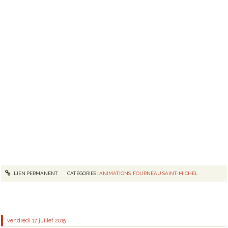
LIEN PERMANENT
CATÉGORIES :
ANIMATIONS
,
FOURNEAU SAINT-MICHEL
vendredi 17
juillet 2015