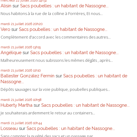
mercredi 22
juillet 2026
14h32
Alisin
sur
Sacs poubelles : un habitant de Nassogne...
Nous habitons à la rue de la colline à Forrières, Et nous...
mardi 21
juillet 2026
20h20
Vero
sur
Sacs poubelles : un habitant de Nassogne...
Complètement d'accord avec les commentaires des autres...
mardi 21
juillet 2026
13h15
Angélique
sur
Sacs poubelles : un habitant de Nassogne...
Malheureusement nous subissons les mêmes dégâts , après...
mardi 21
juillet 2026
11h10
Ballester González Fermín
sur
Sacs poubelles : un habitant de
Nassogne...
Dépôts sauvages sur la voie publique, poubelles publiques...
mardi 21
juillet 2026
10h58
Huberty Martha
sur
Sacs poubelles : un habitant de Nassogne...
Je souhaiterais ardemment le retour au containers...
mardi 21
juillet 2026
10h44
Losseau
sur
Sacs poubelles : un habitant de Nassogne...
Sans compter la qualité des sacs et un passage par...