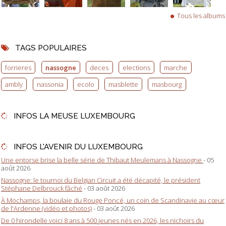
Tous les albums
TAGS POPULAIRES
forrieres
nassogne
deces
elections
marche
ambly
nassonia
ecolo
masblette
masbourg
INFOS LA MEUSE LUXEMBOURG
INFOS L'AVENIR DU LUXEMBOURG
Une entorse brise la belle série de Thibaut Meulemans à Nassogne
- 05
août 2026
Nassogne: le tournoi du Belgian Circuit a été décapité, le président
Stéphane Delbrouck fâché
- 03 août 2026
À Mochamps, la boulaie du Rouge Poncé, un coin de Scandinavie au cœur
de l'Ardenne (vidéo et photos)
- 03 août 2026
De 0 hirondelle voici 8 ans à 500 jeunes nés en 2026, les nichoirs du