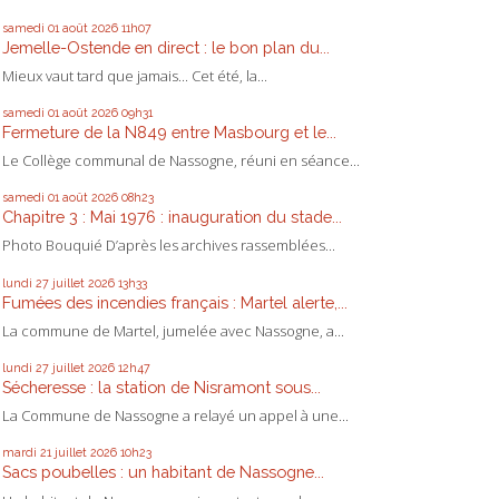
samedi 01
août 2026
11h07
Jemelle-Ostende en direct : le bon plan du...
Mieux vaut tard que jamais... Cet été, la...
samedi 01
août 2026
09h31
Fermeture de la N849 entre Masbourg et le...
Le Collège communal de Nassogne, réuni en séance...
samedi 01
août 2026
08h23
Chapitre 3 : Mai 1976 : inauguration du stade...
Photo Bouquié D’après les archives rassemblées...
lundi 27
juillet 2026
13h33
Fumées des incendies français : Martel alerte,...
La commune de Martel, jumelée avec Nassogne, a...
lundi 27
juillet 2026
12h47
Sécheresse : la station de Nisramont sous...
La Commune de Nassogne a relayé un appel à une...
mardi 21
juillet 2026
10h23
Sacs poubelles : un habitant de Nassogne...