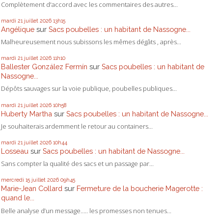
Complètement d'accord avec les commentaires des autres...
mardi 21
juillet 2026
13h15
Angélique
sur
Sacs poubelles : un habitant de Nassogne...
Malheureusement nous subissons les mêmes dégâts , après...
mardi 21
juillet 2026
11h10
Ballester González Fermín
sur
Sacs poubelles : un habitant de
Nassogne...
Dépôts sauvages sur la voie publique, poubelles publiques...
mardi 21
juillet 2026
10h58
Huberty Martha
sur
Sacs poubelles : un habitant de Nassogne...
Je souhaiterais ardemment le retour au containers...
mardi 21
juillet 2026
10h44
Losseau
sur
Sacs poubelles : un habitant de Nassogne...
Sans compter la qualité des sacs et un passage par...
mercredi 15
juillet 2026
09h45
Marie-Jean Collard
sur
Fermeture de la boucherie Magerotte :
quand le...
Belle analyse d’un message….. les promesses non tenues...