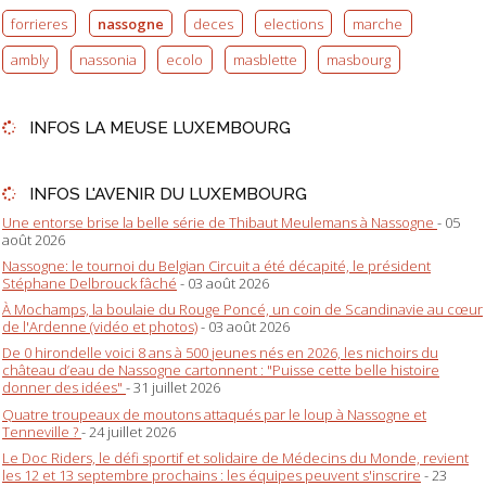
forrieres
nassogne
deces
elections
marche
ambly
nassonia
ecolo
masblette
masbourg
INFOS LA MEUSE LUXEMBOURG
INFOS L'AVENIR DU LUXEMBOURG
Une entorse brise la belle série de Thibaut Meulemans à Nassogne
- 05
août 2026
Nassogne: le tournoi du Belgian Circuit a été décapité, le président
Stéphane Delbrouck fâché
- 03 août 2026
À Mochamps, la boulaie du Rouge Poncé, un coin de Scandinavie au cœur
de l'Ardenne (vidéo et photos)
- 03 août 2026
De 0 hirondelle voici 8 ans à 500 jeunes nés en 2026, les nichoirs du
château d’eau de Nassogne cartonnent : "Puisse cette belle histoire
donner des idées"
- 31 juillet 2026
Quatre troupeaux de moutons attaqués par le loup à Nassogne et
Tenneville ?
- 24 juillet 2026
Le Doc Riders, le défi sportif et solidaire de Médecins du Monde, revient
les 12 et 13 septembre prochains : les équipes peuvent s'inscrire
- 23