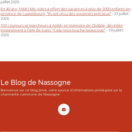
juillet 2026
En 40 ans, l’AMO Mic-Ados a offert des vacances à plus de 3000 enfants en
province de Luxembourg: "Ils ont vécu des souvenirs précieux"
- 23 juillet
2026
350 coureurs et marcheurs à Ambly en mémoire de Clotilde, décédée
inopinément à l'âge de 6 ans: "Cela nous touche beaucoup"
- 19 juillet
2026
Le Blog de Nassogne
Bienvenue sur ce blog privé, votre source d'informations privilégiée sur la
charmante commune de Nassogne