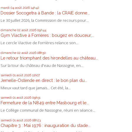
mardi 04
août 2026
14h42
Dossier Socogetra à Bande : la CRAIE donne...
Le 30 juillet 2026, la Commission de recours pour...
dimanche 02
août 2026
09h44
Gym Viactive à Forrières : bougez en douceur,...
Le cercle Viactive de Forrières relance son...
dimanche 02
août 2026
08h30
Le retour triomphant des hirondelles au château...
Sur la tour du château d'eau de Nassogne, en...
samedi 01
août 2026
11h07
Jemelle-Ostende en direct : le bon plan du...
Mieux vaut tard que jamais... Cet été, la...
samedi 01
août 2026
09h31
Fermeture de la N849 entre Masbourg et le...
Le Collège communal de Nassogne, réuni en séance...
samedi 01
août 2026
08h23
Chapitre 3 : Mai 1976 : inauguration du stade...