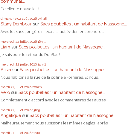
communal...
Excellente nouvelle !!!
dimanche 02
août 2026
07h48
Stany Dembour
sur
Sacs poubelles : un habitant de Nassogne...
Avec les sacs , on gère mieux . IL faut évidement prendre...
mercredi 22
juillet 2026
16h31
Liam
sur
Sacs poubelles : un habitant de Nassogne...
Je suis pour le retour du DuoBac !
mercredi 22
juillet 2026
14h32
Alisin
sur
Sacs poubelles : un habitant de Nassogne...
Nous habitons à la rue de la colline à Forrières, Et nous...
mardi 21
juillet 2026
20h20
Vero
sur
Sacs poubelles : un habitant de Nassogne...
Complètement d'accord avec les commentaires des autres...
mardi 21
juillet 2026
13h15
Angélique
sur
Sacs poubelles : un habitant de Nassogne...
Malheureusement nous subissons les mêmes dégâts , après...
mardi 21
juillet 2026
11h10