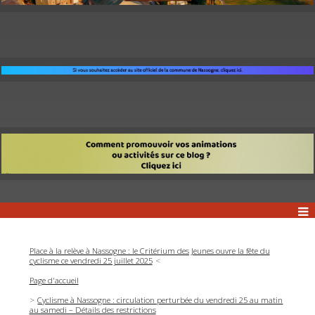
Place à la relève à Nassogne : le Critérium des Jeunes ouvre la fête du
cyclisme ce vendredi 25 juillet 2025
Page d'accueil
Cyclisme à Nassogne : circulation perturbée du vendredi 25 au matin
au samedi – Détails des restrictions