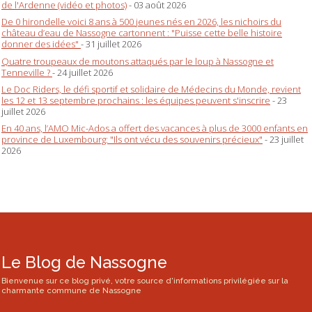
de l'Ardenne (vidéo et photos)
- 03 août 2026
De 0 hirondelle voici 8 ans à 500 jeunes nés en 2026, les nichoirs du
château d’eau de Nassogne cartonnent : "Puisse cette belle histoire
donner des idées"
- 31 juillet 2026
Quatre troupeaux de moutons attaqués par le loup à Nassogne et
Tenneville ?
- 24 juillet 2026
Le Doc Riders, le défi sportif et solidaire de Médecins du Monde, revient
les 12 et 13 septembre prochains : les équipes peuvent s'inscrire
- 23
juillet 2026
En 40 ans, l’AMO Mic-Ados a offert des vacances à plus de 3000 enfants en
province de Luxembourg: "Ils ont vécu des souvenirs précieux"
- 23 juillet
2026
Le Blog de Nassogne
Bienvenue sur ce blog privé, votre source d'informations privilégiée sur la
charmante commune de Nassogne