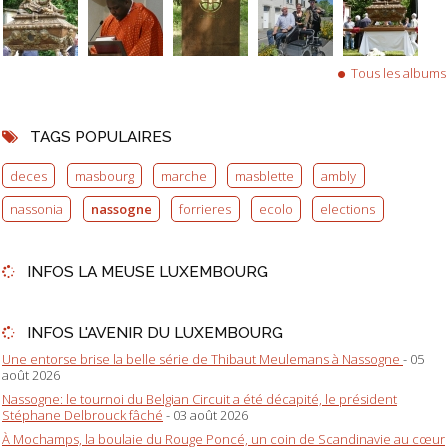
Tous les albums
TAGS POPULAIRES
deces
masbourg
marche
masblette
ambly
nassonia
nassogne
forrieres
ecolo
elections
INFOS LA MEUSE LUXEMBOURG
INFOS L'AVENIR DU LUXEMBOURG
Une entorse brise la belle série de Thibaut Meulemans à Nassogne
- 05
août 2026
Nassogne: le tournoi du Belgian Circuit a été décapité, le président
Stéphane Delbrouck fâché
- 03 août 2026
À Mochamps, la boulaie du Rouge Poncé, un coin de Scandinavie au cœur