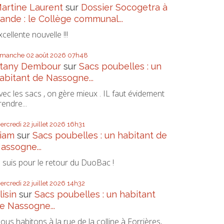
artine Laurent
sur
Dossier Socogetra à
ande : le Collège communal...
xcellente nouvelle !!!
imanche 02
août 2026
07h48
tany Dembour
sur
Sacs poubelles : un
abitant de Nassogne...
vec les sacs , on gère mieux . IL faut évidement
rendre...
ercredi 22
juillet 2026
16h31
iam
sur
Sacs poubelles : un habitant de
assogne...
e suis pour le retour du DuoBac !
ercredi 22
juillet 2026
14h32
lisin
sur
Sacs poubelles : un habitant
e Nassogne...
ous habitons à la rue de la colline à Forrières,