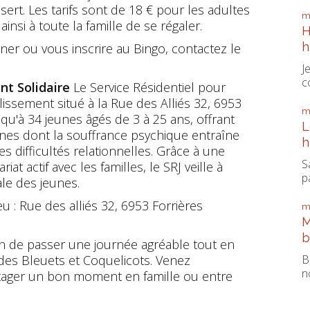
ert. Les tarifs sont de 18 € pour les adultes
m
insi à toute la famille de se régaler.
H
h
ner ou vous inscrire au Bingo, contactez le
J
c
nt Solidaire
Le Service Résidentiel pour
lissement situé à la Rue des Alliés 32, 6953
m
usqu'à 34 jeunes âgés de 3 à 25 ans, offrant
L
es dont la souffrance psychique entraîne
h
difficultés relationnelles. Grâce à une
S
iat actif avec les familles, le SRJ veille à
pa
iale des jeunes.
eu : Rue des alliés 32, 6953 Forrières
m
M
b
n de passer une journée agréable tout en
B
des Bleuets et Coquelicots. Venez
n
tager un bon moment en famille ou entre