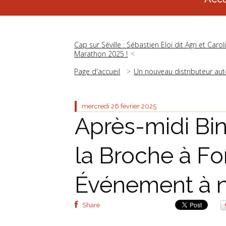
Cap sur Séville : Sébastien Eloi dit Agri et C
Marathon 2025 !
Page d'accueil
Un nouveau distributeur aut
mercredi 26
février 2025
Après-midi Bi
la Broche à For
Événement à n
Share