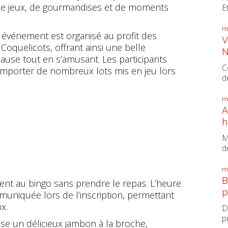
 de jeux, de gourmandises et de moments
E
m
 événement est organisé au profit des
V
Coquelicots, offrant ainsi une belle
N
ause tout en s’amusant. Les participants
C
emporter de nombreux lots mis en jeu lors
d
m
A
h
M
d
m
B
ment au bingo sans prendre le repas. L’heure
p
uniquée lors de l’inscription, permettant
x.
D
p
 un délicieux jambon à la broche,