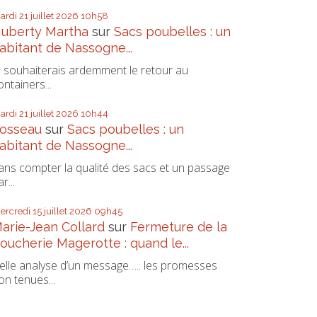
ardi 21
juillet 2026
10h58
uberty Martha
sur
Sacs poubelles : un
abitant de Nassogne...
e souhaiterais ardemment le retour au
ontainers...
ardi 21
juillet 2026
10h44
osseau
sur
Sacs poubelles : un
abitant de Nassogne...
ans compter la qualité des sacs et un passage
r...
ercredi 15
juillet 2026
09h45
arie-Jean Collard
sur
Fermeture de la
oucherie Magerotte : quand le...
elle analyse d’un message….. les promesses
on tenues...