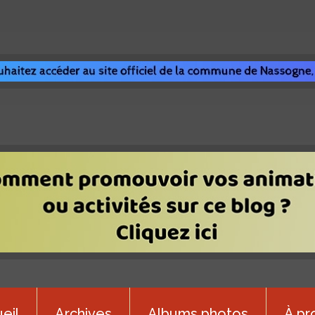
eil
Archives
Albums photos
À pr