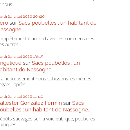
t nous...
ardi 21
juillet 2026
20h20
ero
sur
Sacs poubelles : un habitant de
assogne...
omplètement d'accord avec les commentaires
es autres...
ardi 21
juillet 2026
13h15
ngélique
sur
Sacs poubelles : un
abitant de Nassogne...
alheureusement nous subissons les mêmes
égâts , après...
ardi 21
juillet 2026
11h10
allester González Fermín
sur
Sacs
oubelles : un habitant de Nassogne...
épôts sauvages sur la voie publique, poubelles
ubliques...