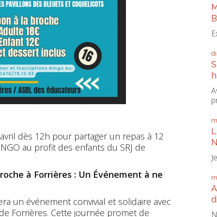
M
B
E
d
S
h
A
p
m
L
avril dès 12h pour partager un repas à 12
N
INGO au profit des enfants du SRJ de
J
roche à Forrières : Un Événement à ne
m
A
d
lera un événement convivial et solidaire avec
de Forrières. Cette journée promet de
N