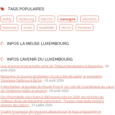
TAGS POPULAIRES
ambly
masbourg
marche
nassogne
elections
nassonia
ecolo
masblette
deces
forrieres
INFOS LA MEUSE LUXEMBOURG
INFOS L'AVENIR DU LUXEMBOURG
Une entorse brise la belle série de Thibaut Meulemans à Nassogne
- 05
août 2026
Nassogne: le tournoi du Belgian Circuit a été décapité, le président
Stéphane Delbrouck fâché
- 03 août 2026
À Mochamps, la boulaie du Rouge Poncé, un coin de Scandinavie au cœur
de l'Ardenne (vidéo et photos)
- 03 août 2026
De 0 hirondelle voici 8 ans à 500 jeunes nés en 2026, les nichoirs du
château d’eau de Nassogne cartonnent : "Puisse cette belle histoire
donner des idées"
- 31 juillet 2026
Quatre troupeaux de moutons attaqués par le loup à Nassogne et