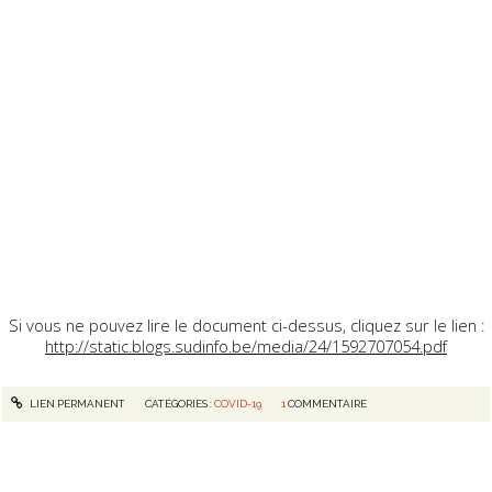
Si vous ne pouvez lire le document ci-dessus, cliquez sur le lien :
http://static.blogs.sudinfo.be/media/24/1592707054.pdf
LIEN PERMANENT
CATÉGORIES :
COVID-19
1
COMMENTAIRE