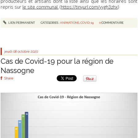
producteurs et artisans dont la liste ainsi que les horaires sont
repris sur
le site communal.
(
https://tinyurl.com/yygh3zhx
)
LIEN PERMANENT
CATÉGORIES :
ANIMATIONS
,
COVID-19
0
COMMENTAIRE
jeudi 08
octobre 2020
Cas de Covid-19 pour la région de
Nassogne
Share