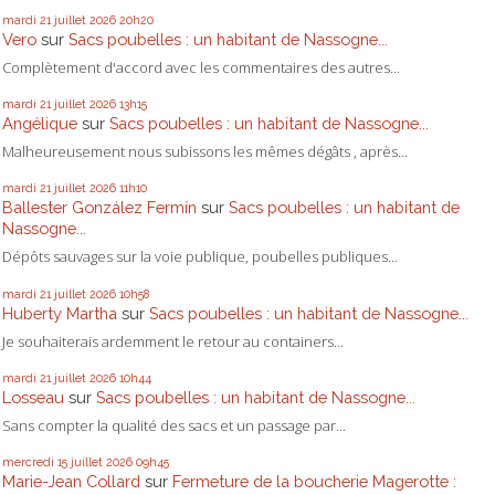
mardi 21
juillet 2026
20h20
Vero
sur
Sacs poubelles : un habitant de Nassogne...
Complètement d'accord avec les commentaires des autres...
mardi 21
juillet 2026
13h15
Angélique
sur
Sacs poubelles : un habitant de Nassogne...
Malheureusement nous subissons les mêmes dégâts , après...
mardi 21
juillet 2026
11h10
Ballester González Fermín
sur
Sacs poubelles : un habitant de
Nassogne...
Dépôts sauvages sur la voie publique, poubelles publiques...
mardi 21
juillet 2026
10h58
Huberty Martha
sur
Sacs poubelles : un habitant de Nassogne...
Je souhaiterais ardemment le retour au containers...
mardi 21
juillet 2026
10h44
Losseau
sur
Sacs poubelles : un habitant de Nassogne...
Sans compter la qualité des sacs et un passage par...
mercredi 15
juillet 2026
09h45
Marie-Jean Collard
sur
Fermeture de la boucherie Magerotte :