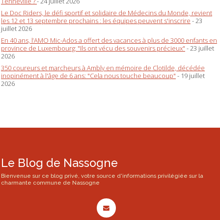
Tenneville ?
- 24 juillet 2026
Le Doc Riders, le défi sportif et solidaire de Médecins du Monde, revient
les 12 et 13 septembre prochains : les équipes peuvent s'inscrire
- 23
juillet 2026
En 40 ans, l’AMO Mic-Ados a offert des vacances à plus de 3000 enfants en
province de Luxembourg: "Ils ont vécu des souvenirs précieux"
- 23 juillet
2026
350 coureurs et marcheurs à Ambly en mémoire de Clotilde, décédée
inopinément à l'âge de 6 ans: "Cela nous touche beaucoup"
- 19 juillet
2026
Le Blog de Nassogne
Bienvenue sur ce blog privé, votre source d'informations privilégiée sur la
charmante commune de Nassogne