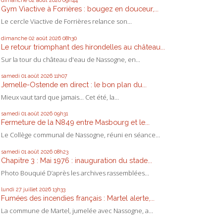
dimanche 02
août 2026
09h44
Gym Viactive à Forrières : bougez en douceur,...
Le cercle Viactive de Forrières relance son...
dimanche 02
août 2026
08h30
Le retour triomphant des hirondelles au château...
Sur la tour du château d'eau de Nassogne, en...
samedi 01
août 2026
11h07
Jemelle-Ostende en direct : le bon plan du...
Mieux vaut tard que jamais... Cet été, la...
samedi 01
août 2026
09h31
Fermeture de la N849 entre Masbourg et le...
Le Collège communal de Nassogne, réuni en séance...
samedi 01
août 2026
08h23
Chapitre 3 : Mai 1976 : inauguration du stade...
Photo Bouquié D’après les archives rassemblées...
lundi 27
juillet 2026
13h33
Fumées des incendies français : Martel alerte,...
La commune de Martel, jumelée avec Nassogne, a...