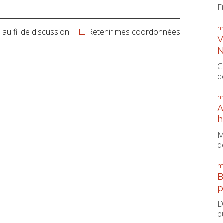
E
m
au fil de discussion
Retenir mes coordonnées
V
N
C
d
m
A
h
M
d
m
B
p
D
p