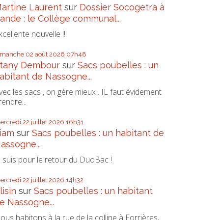
artine Laurent
sur
Dossier Socogetra à
ande : le Collège communal...
xcellente nouvelle !!!
imanche 02
août 2026
07h48
tany Dembour
sur
Sacs poubelles : un
abitant de Nassogne...
vec les sacs , on gère mieux . IL faut évidement
rendre...
ercredi 22
juillet 2026
16h31
iam
sur
Sacs poubelles : un habitant de
assogne...
e suis pour le retour du DuoBac !
ercredi 22
juillet 2026
14h32
lisin
sur
Sacs poubelles : un habitant
e Nassogne...
ous habitons à la rue de la colline à Forrières,