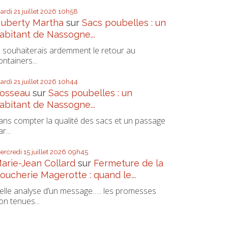
ardi 21
juillet 2026
10h58
uberty Martha
sur
Sacs poubelles : un
abitant de Nassogne...
e souhaiterais ardemment le retour au
ontainers...
ardi 21
juillet 2026
10h44
osseau
sur
Sacs poubelles : un
abitant de Nassogne...
ans compter la qualité des sacs et un passage
r...
ercredi 15
juillet 2026
09h45
arie-Jean Collard
sur
Fermeture de la
oucherie Magerotte : quand le...
elle analyse d’un message….. les promesses
on tenues...