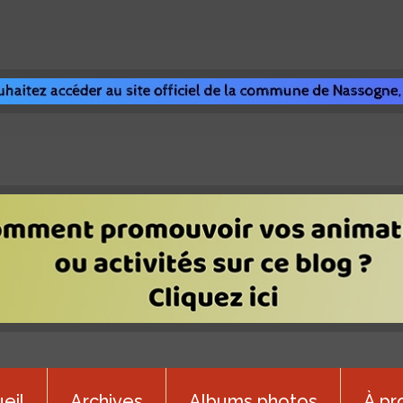
eil
Archives
Albums photos
À pr