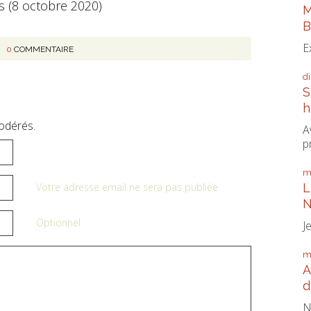
(8 octobre 2020)
M
B
E
0
COMMENTAIRE
d
S
h
odérés.
A
p
m
L
Votre adresse email ne sera pas publiée
N
Optionnel
J
m
A
d
N