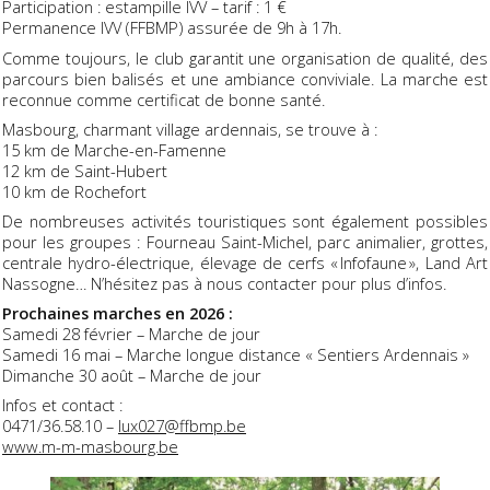
Participation : estampille IVV – tarif : 1 €
Permanence IVV (FFBMP) assurée de 9h à 17h.
Comme toujours, le club garantit une organisation de qualité, des
parcours bien balisés et une ambiance conviviale. La marche est
reconnue comme certificat de bonne santé.
Masbourg, charmant village ardennais, se trouve à :
15 km de Marche-en-Famenne
12 km de Saint-Hubert
10 km de Rochefort
De nombreuses activités touristiques sont également possibles
pour les groupes : Fourneau Saint-Michel, parc animalier, grottes,
centrale hydro-électrique, élevage de cerfs « Infofaune », Land Art
Nassogne… N’hésitez pas à nous contacter pour plus d’infos.
Prochaines marches en 2026 :
Samedi 28 février – Marche de jour
Samedi 16 mai – Marche longue distance « Sentiers Ardennais »
Dimanche 30 août – Marche de jour
Infos et contact :
0471/36.58.10 –
lux027@ffbmp.be
www.m-m-masbourg.be