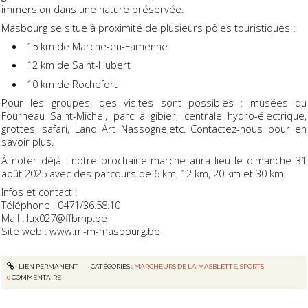
immersion dans une nature préservée.
Masbourg se situe à proximité de plusieurs pôles touristiques :
15 km de Marche-en-Famenne
12 km de Saint-Hubert
10 km de Rochefort
Pour les groupes, des visites sont possibles : musées du
Fourneau Saint-Michel, parc à gibier, centrale hydro-électrique,
grottes, safari, Land Art Nassogne,etc. Contactez-nous pour en
savoir plus.
À noter déjà : notre prochaine marche aura lieu le dimanche 31
août 2025 avec des parcours de 6 km, 12 km, 20 km et 30 km.
Infos et contact :
Téléphone : 0471/36.58.10
Mail :
lux027@ffbmp.be
Site web :
www.m-m-masbourg.be
LIEN PERMANENT
CATÉGORIES :
MARCHEURS DE LA MASBLETTE
,
SPORTS
0
COMMENTAIRE