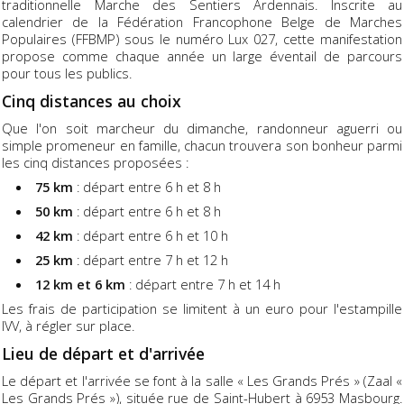
traditionnelle Marche des Sentiers Ardennais. Inscrite au
calendrier de la Fédération Francophone Belge de Marches
Populaires (FFBMP) sous le numéro Lux 027, cette manifestation
propose comme chaque année un large éventail de parcours
pour tous les publics.
Cinq distances au choix
Que l'on soit marcheur du dimanche, randonneur aguerri ou
simple promeneur en famille, chacun trouvera son bonheur parmi
les cinq distances proposées :
75 km
: départ entre 6 h et 8 h
50 km
: départ entre 6 h et 8 h
42 km
: départ entre 6 h et 10 h
25 km
: départ entre 7 h et 12 h
12 km et 6 km
: départ entre 7 h et 14 h
Les frais de participation se limitent à un euro pour l'estampille
IVV, à régler sur place.
Lieu de départ et d'arrivée
Le départ et l'arrivée se font à la salle « Les Grands Prés » (Zaal «
Les Grands Prés »), située rue de Saint-Hubert à 6953 Masbourg.