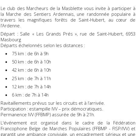
Le club des Marcheurs de la Masblette vous invite à participer à
la Marche des Sentiers Ardennais, une randonnée populaire à
travers les magnifiques forêts de Saint-Hubert, au cœur de
l’Ardenne.
Départ : Salle « Les Grands Prés », rue de Saint-Hubert, 6953
Masbourg
Départs échelonnés selon les distances :
75 km : de 6h à 9h
50 km : de 6h à 10h
42 km : de 6h à 10h
25 km : de 7h à 11h
12 km : de 7h à 14h
6 km : de 7h à 14h
Ravitaillements prévus sur les circuits et à l’arrivée.
Participation : estampille IVV – prix démocratiques.
Permanence IVV (FFBMP) assurée de 9h à 21h.
L'événement est organisé dans le cadre de la Fédération
Francophone Belge de Marches Populaires (FFBMP - FISP/IVV) et
garantit une ambiance conviviale, un encadrement sérieux et une