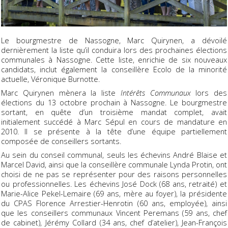
Le bourgmestre de Nassogne, Marc Quirynen, a dévoilé
dernièrement la liste qu’il conduira lors des prochaines élections
communales à Nassogne. Cette liste, enrichie de six nouveaux
candidats, inclut également la conseillère Ecolo de la minorité
actuelle, Véronique Burnotte.
Marc Quirynen mènera la liste
Intérêts Communaux
lors des
élections du 13 octobre prochain à Nassogne. Le bourgmestre
sortant, en quête d’un troisième mandat complet, avait
initialement succédé à Marc Sépul en cours de mandature en
2010. Il se présente à la tête d’une équipe partiellement
composée de conseillers sortants.
Au sein du conseil communal, seuls les échevins André Blaise et
Marcel David, ainsi que la conseillère communale Lynda Protin, ont
choisi de ne pas se représenter pour des raisons personnelles
ou professionnelles. Les échevins José Dock (68 ans, retraité) et
Marie-Alice Pekel-Lemaire (69 ans, mère au foyer), la présidente
du CPAS Florence Arrestier-Henrotin (60 ans, employée), ainsi
que les conseillers communaux Vincent Peremans (59 ans, chef
de cabinet), Jérémy Collard (34 ans, chef d’atelier), Jean-François