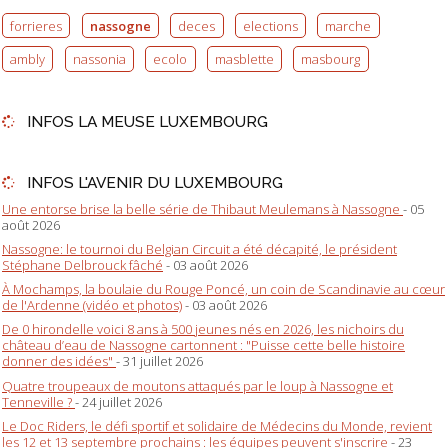
forrieres
nassogne
deces
elections
marche
ambly
nassonia
ecolo
masblette
masbourg
INFOS LA MEUSE LUXEMBOURG
INFOS L'AVENIR DU LUXEMBOURG
Une entorse brise la belle série de Thibaut Meulemans à Nassogne
- 05
août 2026
Nassogne: le tournoi du Belgian Circuit a été décapité, le président
Stéphane Delbrouck fâché
- 03 août 2026
À Mochamps, la boulaie du Rouge Poncé, un coin de Scandinavie au cœur
de l'Ardenne (vidéo et photos)
- 03 août 2026
De 0 hirondelle voici 8 ans à 500 jeunes nés en 2026, les nichoirs du
château d’eau de Nassogne cartonnent : "Puisse cette belle histoire
donner des idées"
- 31 juillet 2026
Quatre troupeaux de moutons attaqués par le loup à Nassogne et
Tenneville ?
- 24 juillet 2026
Le Doc Riders, le défi sportif et solidaire de Médecins du Monde, revient
les 12 et 13 septembre prochains : les équipes peuvent s'inscrire
- 23