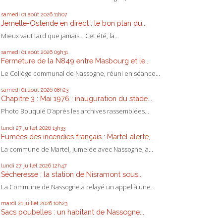
samedi 01
août 2026
11h07
Jemelle-Ostende en direct : le bon plan du...
Mieux vaut tard que jamais... Cet été, la...
samedi 01
août 2026
09h31
Fermeture de la N849 entre Masbourg et le...
Le Collège communal de Nassogne, réuni en séance...
samedi 01
août 2026
08h23
Chapitre 3 : Mai 1976 : inauguration du stade...
Photo Bouquié D’après les archives rassemblées...
lundi 27
juillet 2026
13h33
Fumées des incendies français : Martel alerte,...
La commune de Martel, jumelée avec Nassogne, a...
lundi 27
juillet 2026
12h47
Sécheresse : la station de Nisramont sous...
La Commune de Nassogne a relayé un appel à une...
mardi 21
juillet 2026
10h23
Sacs poubelles : un habitant de Nassogne...