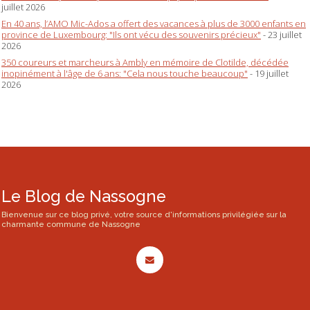
juillet 2026
En 40 ans, l’AMO Mic-Ados a offert des vacances à plus de 3000 enfants en
province de Luxembourg: "Ils ont vécu des souvenirs précieux"
- 23 juillet
2026
350 coureurs et marcheurs à Ambly en mémoire de Clotilde, décédée
inopinément à l'âge de 6 ans: "Cela nous touche beaucoup"
- 19 juillet
2026
Le Blog de Nassogne
Bienvenue sur ce blog privé, votre source d'informations privilégiée sur la
charmante commune de Nassogne