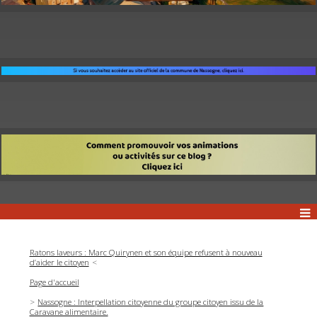
Ratons laveurs : Marc Quirynen et son équipe refusent à nouveau
d’aider le citoyen
Page d'accueil
Nassogne : Interpellation citoyenne du groupe citoyen issu de la
Caravane alimentaire.