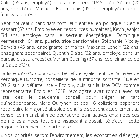
Culot (55 ans, employé) et les conseillers CPAS Théo Gérard (70
ans, retraité) et Manuelle Batter-Louis (45 ans, employée) seront
à nouveau présents.
Sept nouveaux candidats font leur entrée en politique : Cécile
Vassart (52 ans, Employée en ressources humaines), Kevin Jeanjot
(34 ans, employé dans le secteur énergétique), Dominique
Vermeesch (64 ans, puéricultrice pensionnée), Stéphanie Nicolay
Servais (45 ans, enseignante primaire), Maxence Lenoir (22 ans,
enseignant secondaire), Quentin Blaise (32 ans, employé dans un
bureau d’assurances) et Myriam Guening (67 ans, coordinatrice de
la Gatte d’Or).
La liste
Intérêts Communaux
bénéficie également de l’arrivée de
Véronique Burnotte, conseillère de la minorité sortante. Élue en
2012 sur la défunte liste « Ecolo », puis sur la liste DCM comme
représentante Ecolo en 2018, l’écologiste avait rompu avec sa
liste dès le deuxième conseil pour siéger en tant
qu’indépendante. Marc Quirynen et ses 16 colistiers espèrent
reconduire la majorité absolue dont ils disposent actuellement au
conseil communal, afin de poursuivre les initiatives entamées ces
dernières années, tout en envisageant la possibilité d’ouvrir cette
majorité à un éventuel partenaire.
« Nos priorités seront l’environnement, les économies d’énergie,