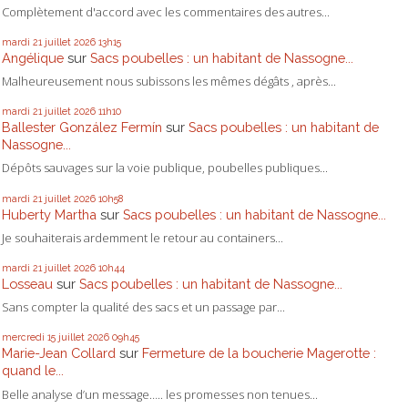
Complètement d'accord avec les commentaires des autres...
mardi 21
juillet 2026
13h15
Angélique
sur
Sacs poubelles : un habitant de Nassogne...
Malheureusement nous subissons les mêmes dégâts , après...
mardi 21
juillet 2026
11h10
Ballester González Fermín
sur
Sacs poubelles : un habitant de
Nassogne...
Dépôts sauvages sur la voie publique, poubelles publiques...
mardi 21
juillet 2026
10h58
Huberty Martha
sur
Sacs poubelles : un habitant de Nassogne...
Je souhaiterais ardemment le retour au containers...
mardi 21
juillet 2026
10h44
Losseau
sur
Sacs poubelles : un habitant de Nassogne...
Sans compter la qualité des sacs et un passage par...
mercredi 15
juillet 2026
09h45
Marie-Jean Collard
sur
Fermeture de la boucherie Magerotte :
quand le...
Belle analyse d’un message….. les promesses non tenues...