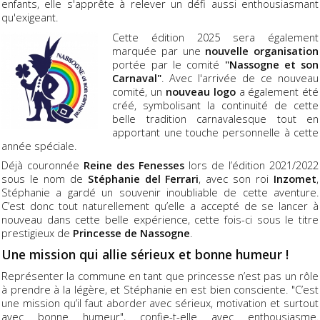
enfants, elle s'apprête à relever un défi aussi enthousiasmant
qu'exigeant.
Cette édition 2025 sera également
marquée par une
nouvelle organisation
portée par le comité
"Nassogne et son
Carnaval"
. Avec l'arrivée de ce nouveau
comité, un
nouveau logo
a également été
créé, symbolisant la continuité de cette
belle tradition carnavalesque tout en
apportant une touche personnelle à cette
année spéciale.
Déjà couronnée
Reine des Fenesses
lors de l’édition 2021/2022
sous le nom de
Stéphanie del Ferrari
, avec son roi
Inzomet
,
Stéphanie a gardé un souvenir inoubliable de cette aventure.
C’est donc tout naturellement qu’elle a accepté de se lancer à
nouveau dans cette belle expérience, cette fois-ci sous le titre
prestigieux de
Princesse de Nassogne
.
Une mission qui allie sérieux et bonne humeur !
Représenter la commune en tant que princesse n’est pas un rôle
à prendre à la légère, et Stéphanie en est bien consciente. "C’est
une mission qu’il faut aborder avec sérieux, motivation et surtout
avec bonne humeur", confie-t-elle avec enthousiasme.