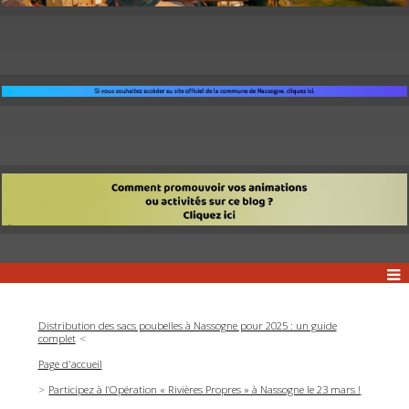
Distribution des sacs poubelles à Nassogne pour 2025 : un guide
complet
Page d'accueil
Participez à l’Opération « Rivières Propres » à Nassogne le 23 mars !