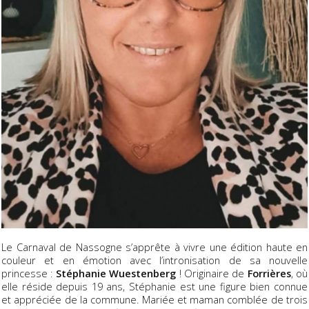
Le Carnaval de Nassogne s’apprête à vivre une édition haute en
couleur et en émotion avec l’intronisation de sa nouvelle
princesse :
Stéphanie Wuestenberg
! Originaire de
Forrières
, où
elle réside depuis 19 ans, Stéphanie est une figure bien connue
et appréciée de la commune. Mariée et maman comblée de trois