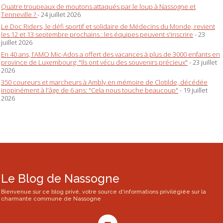
Quatre troupeaux de moutons attaqués par le loup à Nassogne et
Tenneville ?
- 24 juillet 2026
Le Doc Riders, le défi sportif et solidaire de Médecins du Monde, revient
les 12 et 13 septembre prochains : les équipes peuvent s'inscrire
- 23
juillet 2026
En 40 ans, l’AMO Mic-Ados a offert des vacances à plus de 3000 enfants en
province de Luxembourg: "Ils ont vécu des souvenirs précieux"
- 23 juillet
2026
350 coureurs et marcheurs à Ambly en mémoire de Clotilde, décédée
inopinément à l'âge de 6 ans: "Cela nous touche beaucoup"
- 19 juillet
2026
Le Blog de Nassogne
Bienvenue sur ce blog privé, votre source d'informations privilégiée sur la
charmante commune de Nassogne