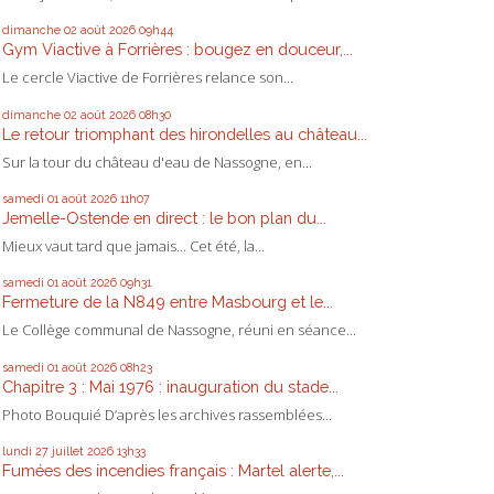
dimanche 02
août 2026
09h44
Gym Viactive à Forrières : bougez en douceur,...
Le cercle Viactive de Forrières relance son...
dimanche 02
août 2026
08h30
Le retour triomphant des hirondelles au château...
Sur la tour du château d'eau de Nassogne, en...
samedi 01
août 2026
11h07
Jemelle-Ostende en direct : le bon plan du...
Mieux vaut tard que jamais... Cet été, la...
samedi 01
août 2026
09h31
Fermeture de la N849 entre Masbourg et le...
Le Collège communal de Nassogne, réuni en séance...
samedi 01
août 2026
08h23
Chapitre 3 : Mai 1976 : inauguration du stade...
Photo Bouquié D’après les archives rassemblées...
lundi 27
juillet 2026
13h33
Fumées des incendies français : Martel alerte,...