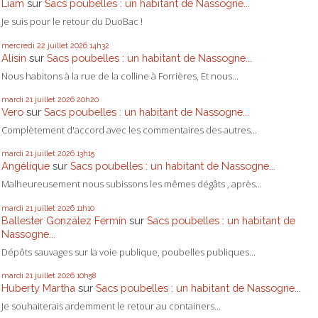
Liam
sur
Sacs poubelles : un habitant de Nassogne...
Je suis pour le retour du DuoBac !
mercredi 22
juillet 2026
14h32
Alisin
sur
Sacs poubelles : un habitant de Nassogne...
Nous habitons à la rue de la colline à Forrières, Et nous...
mardi 21
juillet 2026
20h20
Vero
sur
Sacs poubelles : un habitant de Nassogne...
Complètement d'accord avec les commentaires des autres...
mardi 21
juillet 2026
13h15
Angélique
sur
Sacs poubelles : un habitant de Nassogne...
Malheureusement nous subissons les mêmes dégâts , après...
mardi 21
juillet 2026
11h10
Ballester González Fermín
sur
Sacs poubelles : un habitant de
Nassogne...
Dépôts sauvages sur la voie publique, poubelles publiques...
mardi 21
juillet 2026
10h58
Huberty Martha
sur
Sacs poubelles : un habitant de Nassogne...
Je souhaiterais ardemment le retour au containers...