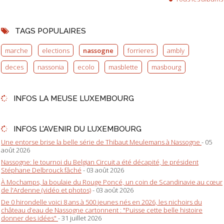
TAGS POPULAIRES
marche
elections
nassogne
forrieres
ambly
deces
nassonia
ecolo
masblette
masbourg
INFOS LA MEUSE LUXEMBOURG
INFOS L'AVENIR DU LUXEMBOURG
Une entorse brise la belle série de Thibaut Meulemans à Nassogne
- 05
août 2026
Nassogne: le tournoi du Belgian Circuit a été décapité, le président
Stéphane Delbrouck fâché
- 03 août 2026
À Mochamps, la boulaie du Rouge Poncé, un coin de Scandinavie au cœur
de l'Ardenne (vidéo et photos)
- 03 août 2026
De 0 hirondelle voici 8 ans à 500 jeunes nés en 2026, les nichoirs du
château d’eau de Nassogne cartonnent : "Puisse cette belle histoire
donner des idées"
- 31 juillet 2026