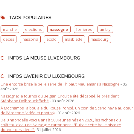
TAGS POPULAIRES
marche
elections
nassogne
forrieres
ambly
deces
nassonia
ecolo
masblette
masbourg
INFOS LA MEUSE LUXEMBOURG
INFOS L'AVENIR DU LUXEMBOURG
Une entorse brise la belle série de Thibaut Meulemans à Nassogne
- 05
août 2026
Nassogne: le tournoi du Belgian Circuit a été décapité, le président
Stéphane Delbrouck fâché
- 03 août 2026
À Mochamps, la boulaie du Rouge Poncé, un coin de Scandinavie au cœur
de l'Ardenne (vidéo et photos)
- 03 août 2026
De 0 hirondelle voici 8 ans à 500 jeunes nés en 2026, les nichoirs du
château d’eau de Nassogne cartonnent : "Puisse cette belle histoire
donner des idées"
- 31 juillet 2026