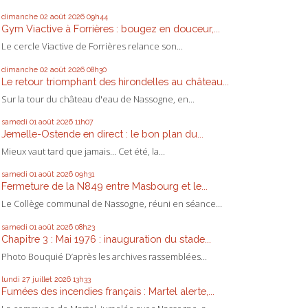
dimanche 02
août 2026
09h44
Gym Viactive à Forrières : bougez en douceur,...
Le cercle Viactive de Forrières relance son...
dimanche 02
août 2026
08h30
Le retour triomphant des hirondelles au château...
Sur la tour du château d'eau de Nassogne, en...
samedi 01
août 2026
11h07
Jemelle-Ostende en direct : le bon plan du...
Mieux vaut tard que jamais... Cet été, la...
samedi 01
août 2026
09h31
Fermeture de la N849 entre Masbourg et le...
Le Collège communal de Nassogne, réuni en séance...
samedi 01
août 2026
08h23
Chapitre 3 : Mai 1976 : inauguration du stade...
Photo Bouquié D’après les archives rassemblées...
lundi 27
juillet 2026
13h33
Fumées des incendies français : Martel alerte,...