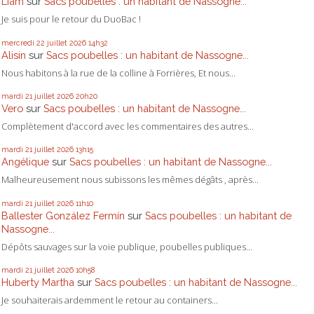
Liam
sur
Sacs poubelles : un habitant de Nassogne...
Je suis pour le retour du DuoBac !
mercredi 22
juillet 2026
14h32
Alisin
sur
Sacs poubelles : un habitant de Nassogne...
Nous habitons à la rue de la colline à Forrières, Et nous...
mardi 21
juillet 2026
20h20
Vero
sur
Sacs poubelles : un habitant de Nassogne...
Complètement d'accord avec les commentaires des autres...
mardi 21
juillet 2026
13h15
Angélique
sur
Sacs poubelles : un habitant de Nassogne...
Malheureusement nous subissons les mêmes dégâts , après...
mardi 21
juillet 2026
11h10
Ballester González Fermín
sur
Sacs poubelles : un habitant de
Nassogne...
Dépôts sauvages sur la voie publique, poubelles publiques...
mardi 21
juillet 2026
10h58
Huberty Martha
sur
Sacs poubelles : un habitant de Nassogne...
Je souhaiterais ardemment le retour au containers...