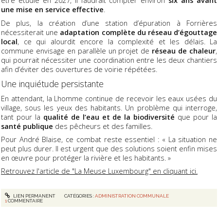
être étudié en 2027, il faudrait compter environ
six ans avant
une mise en service effective
.
De plus, la création d’une station d’épuration à Forrières
nécessiterait une
adaptation complète du réseau d’égouttage
local
, ce qui alourdit encore la complexité et les délais. La
commune envisage en parallèle un projet de
réseau de chaleur
,
qui pourrait nécessiter une coordination entre les deux chantiers
afin d’éviter des ouvertures de voirie répétées.
Une inquiétude persistante
En attendant, la Lhomme continue de recevoir les eaux usées du
village, sous les yeux des habitants. Un problème qui interroge,
tant pour la
qualité de l’eau et de la biodiversité
que pour la
santé publique
des pêcheurs et des familles.
Pour André Blaise, ce combat reste essentiel : « La situation ne
peut plus durer. Il est urgent que des solutions soient enfin mises
en œuvre pour protéger la rivière et les habitants. »
Retrouvez l'article de "La Meuse Luxembourg" en cliquant ici.
LIEN PERMANENT
CATÉGORIES :
ADMINISTRATION COMMUNALE
1
COMMENTAIRE