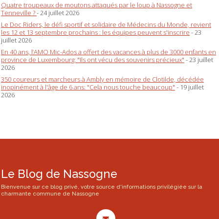
Quatre troupeaux de moutons attaqués par le loup à Nassogne et
Tenneville ?
- 24 juillet 2026
Le Doc Riders, le défi sportif et solidaire de Médecins du Monde, revient
les 12 et 13 septembre prochains : les équipes peuvent s'inscrire
- 23
juillet 2026
En 40 ans, l’AMO Mic-Ados a offert des vacances à plus de 3000 enfants en
province de Luxembourg: "Ils ont vécu des souvenirs précieux"
- 23 juillet
2026
350 coureurs et marcheurs à Ambly en mémoire de Clotilde, décédée
inopinément à l'âge de 6 ans: "Cela nous touche beaucoup"
- 19 juillet
2026
Le Blog de Nassogne
Bienvenue sur ce blog privé, votre source d'informations privilégiée sur la
charmante commune de Nassogne