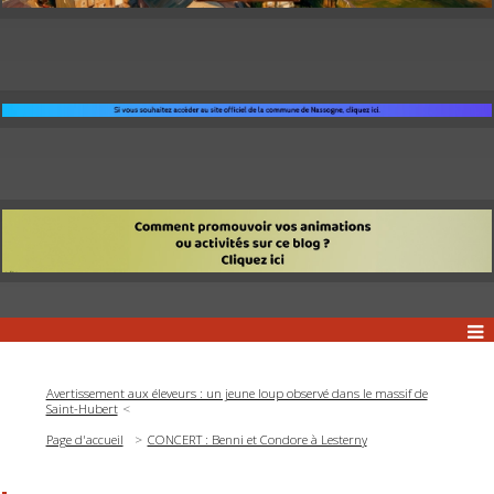
Avertissement aux éleveurs : un jeune loup observé dans le massif de
Saint-Hubert
Page d'accueil
CONCERT : Benni et Condore à Lesterny