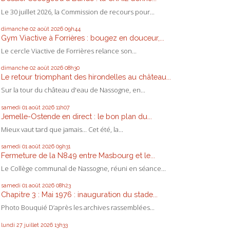
Le 30 juillet 2026, la Commission de recours pour...
dimanche 02
août 2026
09h44
Gym Viactive à Forrières : bougez en douceur,...
Le cercle Viactive de Forrières relance son...
dimanche 02
août 2026
08h30
Le retour triomphant des hirondelles au château...
Sur la tour du château d'eau de Nassogne, en...
samedi 01
août 2026
11h07
Jemelle-Ostende en direct : le bon plan du...
Mieux vaut tard que jamais... Cet été, la...
samedi 01
août 2026
09h31
Fermeture de la N849 entre Masbourg et le...
Le Collège communal de Nassogne, réuni en séance...
samedi 01
août 2026
08h23
Chapitre 3 : Mai 1976 : inauguration du stade...
Photo Bouquié D’après les archives rassemblées...
lundi 27
juillet 2026
13h33