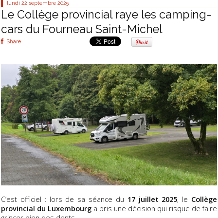
lundi 22
septembre 2025
Le Collège provincial raye les camping-
cars du Fourneau Saint-Michel
Share
C’est officiel : lors de sa séance du
17 juillet 2025
, le
Collège
provincial du Luxembourg
a pris une décision qui risque de faire
grincer bien des dents.