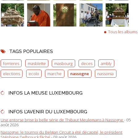
Tous les albums
TAGS POPULAIRES
forrieres
masblette
masbourg
deces
ambly
elections
ecolo
marche
nassogne
nassonia
INFOS LA MEUSE LUXEMBOURG
INFOS L'AVENIR DU LUXEMBOURG
Une entorse brise la belle série de Thibaut Meulemans à Nassogne
- 05
août 2026
Nassogne: le tournoi du Belgian Circuit a été décapité, le président
Stéphane Delbrouck fâché
- 03 août 2026