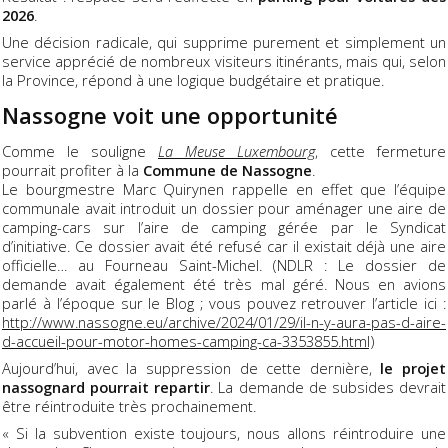
2026
.
Une décision radicale, qui supprime purement et simplement un
service apprécié de nombreux visiteurs itinérants, mais qui, selon
la Province, répond à une logique budgétaire et pratique.
Nassogne voit une opportunité
Comme le souligne
La Meuse Luxembourg
, cette fermeture
pourrait profiter à la
Commune de Nassogne
.
Le bourgmestre Marc Quirynen rappelle en effet que l’équipe
communale avait introduit un dossier pour aménager une aire de
camping-cars sur l’aire de camping gérée par le Syndicat
d’initiative. Ce dossier avait été refusé car il existait déjà une aire
officielle… au Fourneau Saint-Michel. (NDLR : Le dossier de
demande avait également été très mal géré. Nous en avions
parlé à l’époque sur le Blog ; vous pouvez retrouver l’article ici :
http://www.nassogne.eu/archive/2024/01/29/il-n-y-aura-pas-d-aire-
d-accueil-pour-motor-homes-camping-ca-3353855.html)
Aujourd’hui, avec la suppression de cette dernière,
le projet
nassognard pourrait repartir
. La demande de subsides devrait
être réintroduite très prochainement.
« Si la subvention existe toujours, nous allons réintroduire une