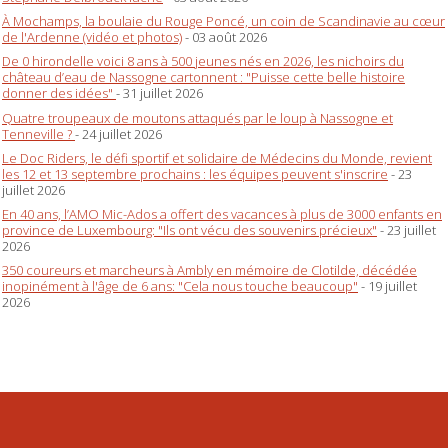
À Mochamps, la boulaie du Rouge Poncé, un coin de Scandinavie au cœur
de l'Ardenne (vidéo et photos)
- 03 août 2026
De 0 hirondelle voici 8 ans à 500 jeunes nés en 2026, les nichoirs du
château d’eau de Nassogne cartonnent : "Puisse cette belle histoire
donner des idées"
- 31 juillet 2026
Quatre troupeaux de moutons attaqués par le loup à Nassogne et
Tenneville ?
- 24 juillet 2026
Le Doc Riders, le défi sportif et solidaire de Médecins du Monde, revient
les 12 et 13 septembre prochains : les équipes peuvent s'inscrire
- 23
juillet 2026
En 40 ans, l’AMO Mic-Ados a offert des vacances à plus de 3000 enfants en
province de Luxembourg: "Ils ont vécu des souvenirs précieux"
- 23 juillet
2026
350 coureurs et marcheurs à Ambly en mémoire de Clotilde, décédée
inopinément à l'âge de 6 ans: "Cela nous touche beaucoup"
- 19 juillet
2026