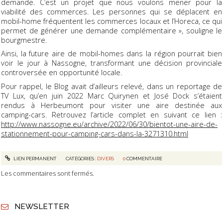
demande. C’est un projet que nous voulons mener pour la
viabilité des commerces. Les personnes qui se déplacent en
mobil-home fréquentent les commerces locaux et l’Horeca, ce qui
permet de générer une demande complémentaire », souligne le
bourgmestre.
Ainsi, la future aire de mobil-homes dans la région pourrait bien
voir le jour à Nassogne, transformant une décision provinciale
controversée en opportunité locale.
Pour rappel, le Blog avait d’ailleurs relevé, dans un reportage de
TV Lux, qu’en juin 2022 Marc Quirynen et José Dock s’étaient
rendus à Herbeumont pour visiter une aire destinée aux
camping-cars. Retrouvez l’article complet en suivant ce lien :
http://www.nassogne.eu/archive/2022/06/30/bientot-une-aire-de-
stationnement-pour-camping-cars-dans-la-3271310.html
LIEN PERMANENT
CATÉGORIES :
DIVERS
0
COMMENTAIRE
Les commentaires sont fermés.
NEWSLETTER