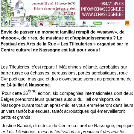
Envie de passer un moment familial rempli de «waaww», de
«hoooo», de rires, de musique et d’applaudissements ?
Le
Festival des Arts de la Rue « Les Tilleuleries » organisé par le
Centre culturel de Nassogne est fait pour vous !
Les Tilleuleries, c’est reparti ! Mât chinois déjanté, acrobaties sur
barre russe ou échasses, percussions, portés acrobatiques, roue
Cyr poétique, musique et duo clownesque seront au programme de
ce 14 juillet à Nassogne.
ème
Pour cette 36
édition, six compagnies internationales dont deux
Belges prendront leurs quartiers autour du Hall omnisports de
Nassogne durant tout un après-midi et vous emmèneront dans leurs
univers tantôt burlesques, tantôt acrobatiques qui émerveilleront
petits et grands.
Justine Baudot, directrice du Centre culturel de Nassogne, explique
: «
Les Tilleuleries, c’est un festival où se produisent des artistes