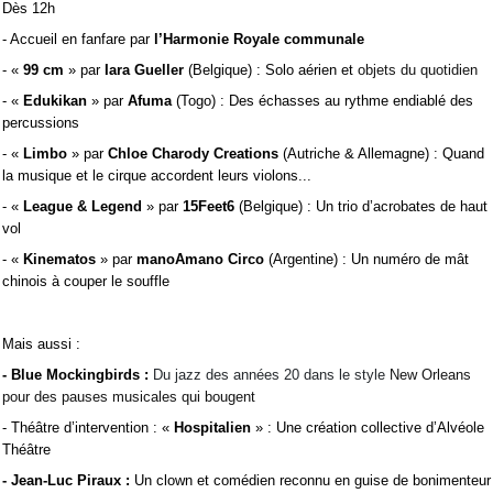
Dès 12h
- Accueil en fanfare par
l’Harmonie Royale communale
- «
99 cm
» par
Iara Gueller
(Belgique) : Solo aérien et
objets du quotidien
- «
Edukikan
» par
Afuma
(Togo) : Des échasses au rythme endiablé des
percussions
- «
Limbo
» par
Chloe Charody Creations
(Autriche & Allemagne) : Quand
la musique et le cirque accordent leurs violons...
- «
League & Legend
» par
15Feet6
(Belgique) :
Un trio d’acrobates de haut
vol
- «
Kinematos
» par
manoAmano Circo
(Argentine) : Un numéro de mât
chinois à couper le souffle
Mais aussi :
- Blue Mockingbirds :
Du jazz des années 20 dans le style
New Orleans
pour des pauses musicales qui bougent
- Théâtre d’intervention : «
Hospitalien
» : Une création collective d’Alvéole
Théâtre
- Jean-Luc Piraux :
Un clown et comédien reconnu en guise de bonimenteur