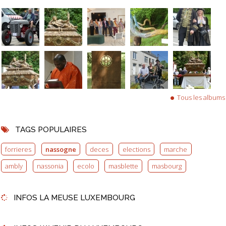
Tous les albums
TAGS POPULAIRES
forrieres
nassogne
deces
elections
marche
ambly
nassonia
ecolo
masblette
masbourg
INFOS LA MEUSE LUXEMBOURG