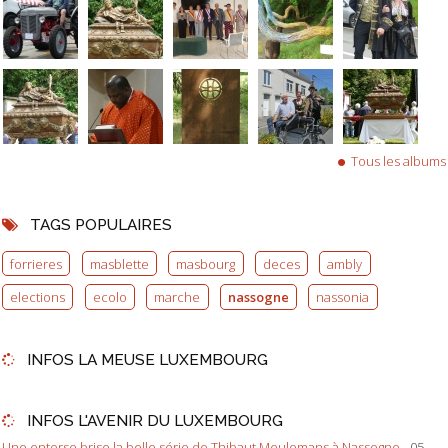
Tous les albums
TAGS POPULAIRES
forrieres
masblette
masbourg
deces
ambly
elections
ecolo
marche
nassogne
nassonia
INFOS LA MEUSE LUXEMBOURG
INFOS L'AVENIR DU LUXEMBOURG
Une entorse brise la belle série de Thibaut Meulemans à Nassogne
- 05