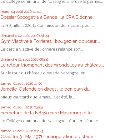
Le Collège communal de Nassogne a refusé le permis...
mardi 04
août 2026
14h42
Dossier Socogetra à Bande : la CRAIE donne...
Le 30 juillet 2026, la Commission de recours pour...
dimanche 02
août 2026
09h44
Gym Viactive à Forrières : bougez en douceur,...
Le cercle Viactive de Forrières relance son...
dimanche 02
août 2026
08h30
Le retour triomphant des hirondelles au château...
Sur la tour du château d'eau de Nassogne, en...
samedi 01
août 2026
11h07
Jemelle-Ostende en direct : le bon plan du...
Mieux vaut tard que jamais... Cet été, la...
samedi 01
août 2026
09h31
Fermeture de la N849 entre Masbourg et le...
Le Collège communal de Nassogne, réuni en séance...
samedi 01
août 2026
08h23
Chapitre 3 : Mai 1976 : inauguration du stade...