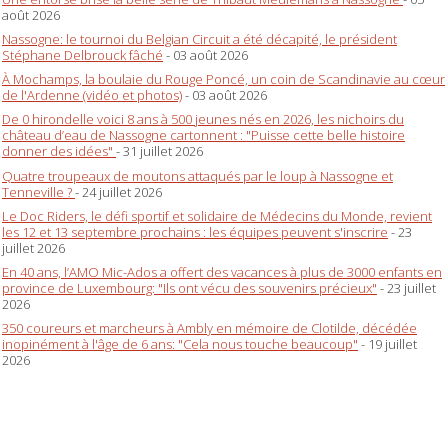
août 2026
Nassogne: le tournoi du Belgian Circuit a été décapité, le président
Stéphane Delbrouck fâché
- 03 août 2026
À Mochamps, la boulaie du Rouge Poncé, un coin de Scandinavie au cœur
de l'Ardenne (vidéo et photos)
- 03 août 2026
De 0 hirondelle voici 8 ans à 500 jeunes nés en 2026, les nichoirs du
château d’eau de Nassogne cartonnent : "Puisse cette belle histoire
donner des idées"
- 31 juillet 2026
Quatre troupeaux de moutons attaqués par le loup à Nassogne et
Tenneville ?
- 24 juillet 2026
Le Doc Riders, le défi sportif et solidaire de Médecins du Monde, revient
les 12 et 13 septembre prochains : les équipes peuvent s'inscrire
- 23
juillet 2026
En 40 ans, l’AMO Mic-Ados a offert des vacances à plus de 3000 enfants en
province de Luxembourg: "Ils ont vécu des souvenirs précieux"
- 23 juillet
2026
350 coureurs et marcheurs à Ambly en mémoire de Clotilde, décédée
inopinément à l'âge de 6 ans: "Cela nous touche beaucoup"
- 19 juillet
2026