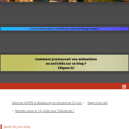
Marche ADEPS à Masbourg ce dimanche 23 juin
Page d'accueil
Rendez-vous le 14 juillet aux Tilleuleries !
jeudi 20
juin 2024