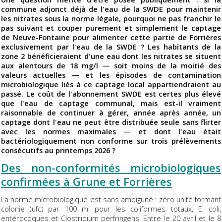
commune adjonct déjà de l'eau de la SWDE pour maintenir
les nitrates sous la norme légale, pourquoi ne pas franchir le
pas suivant et couper purement et simplement le captage
de Neuve-Fontaine pour alimenter cette partie de Forrières
exclusivement par l'eau de la SWDE ? Les habitants de la
zone 2 bénéficieraient d'une eau dont les nitrates se situent
aux alentours de 18 mg/l — soit moins de la moitié des
valeurs actuelles — et les épisodes de contamination
microbiologique liés à ce captage local appartiendraient au
passé. Le coût de l'abonnement SWDE est certes plus élevé
que l'eau de captage communal, mais est-il vraiment
raisonnable de continuer à gérer, année après année, un
captage dont l'eau ne peut être distribuée seule sans flirter
avec les normes maximales — et dont l'eau était
bactériologiquement non conforme sur trois prélèvements
consécutifs au printemps 2026 ?
Des non-conformités microbiologiques
confirmées à Grune et Forrières
La norme microbiologique est sans ambiguïté : zéro unité formant
colonie (ufc) par 100 ml pour les coliformes totaux, E. coli,
entérocoques et Clostridium perfringens. Entre le 20 avril et le 8