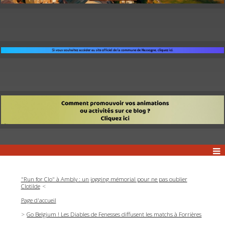
"Run for Clo" à Ambly : un jogging mémorial pour ne pas oublier
Clotilde
Page d'accueil
Go Belgium ! Les Diables de Fenesses diffusent les matchs à Forrières