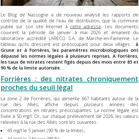
Le Blog de Nassogne a de nouveau analysé les rapports de
contrôle de la qualité de l'eau de distribution, que la commune
publie sur son site Internet à
cette adresse
. Les documents
couvrent la période de janvier à mai 2026 et émanent du
laboratoire accrédité LARECO S.A. de Marche-en-Famenne. Le
tableau qu'ils dressent est préoccupant pour deux villages :
à
Grune et à Forrières, les paramètres microbiologiques ont
dépassé les normes légales à plusieurs reprises. A Forrières,
les taux de nitrates restent figés depuis des mois entre 85 et
90 % de la limite autorisée.
Forrières : des nitrates chroniquement
proches du seuil légal
La zone 2 de Forrières, qui alimente 667 habitants autour de la
rue des Alliés, affiche depuis plusieurs années des
concentrations en nitrates préoccupantes. La norme légale est
fixée à 50 mg/l. Or, sur chaque prélèvement de 2026, les valeurs
relevées à la rue des Alliés sont les suivantes :
45 mg/l le 5 janvier (90 % de la limite) ;
44 mg/l le 2 février (88 %) ;