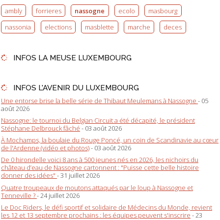
ambly
forrieres
nassogne
ecolo
masbourg
nassonia
elections
masblette
marche
deces
INFOS LA MEUSE LUXEMBOURG
INFOS L'AVENIR DU LUXEMBOURG
Une entorse brise la belle série de Thibaut Meulemans à Nassogne
- 05
août 2026
Nassogne: le tournoi du Belgian Circuit a été décapité, le président
Stéphane Delbrouck fâché
- 03 août 2026
À Mochamps, la boulaie du Rouge Poncé, un coin de Scandinavie au cœur
de l'Ardenne (vidéo et photos)
- 03 août 2026
De 0 hirondelle voici 8 ans à 500 jeunes nés en 2026, les nichoirs du
château d’eau de Nassogne cartonnent : "Puisse cette belle histoire
donner des idées"
- 31 juillet 2026
Quatre troupeaux de moutons attaqués par le loup à Nassogne et
Tenneville ?
- 24 juillet 2026
Le Doc Riders, le défi sportif et solidaire de Médecins du Monde, revient
les 12 et 13 septembre prochains : les équipes peuvent s'inscrire
- 23