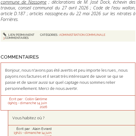
commune de Nassogne
; déclarations de M. José Dock, échevin des
travaux, conseil communal du 27 avril 2026 ; Code de l'eau wallon,
article D.187 ; articles nassogne.eu du 22 mai 2026 sur les nitrates à
Forrières.
LIEN PERMANENT
CATÉGORIES :
ADMINISTRATION COMMUNALE
3
COMMENTAIRES
COMMENTAIRES
Bonjour, nous n'avons pas été avertis et peu importe les rues , nous
payons nos factures et il serait très intéressant de savoir se qui se
passe et de savoir aussi sur quel captage nous sommes relier
personnellement. Merci de nous avertir.
Écrit par :
Collin Gérôme
09h03
-
dimanche 14
juin
2026
Vous habitez où ?
Écrit par :
Alain Evrard
13h21
-
dimanche 14
juin