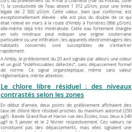
Lors du prélèvement du 4 mai à Charneux (rue du Poteau, zone
1), la conductivité de l'eau atteint 1 312 µS/cm, pour une limite
légale de 2 500 µS/cm. Cette valeur, bien que conforme, est
exceptionnellement élevée : elle est plus du double de ce qui
était relevé en mars à la route d'Ambly à Forrières (866 µS/cm),
elle-même déjà très minéralisée. Cette eau fortement chargée
en sels minéraux peut indiquer une origine souterraine
particulière ou une infiltration ; les appareils électroménagers des
habitants concernés sont susceptibles de s'entartrer
rapidement.
A Ambly, le prélèvement du 20 avril signale par ailleurs une odeur
et un goût "indéfinissables détectés", sans dépassement formel
de norme. Ce signal organoleptique, même sans valeur
réglementaire, mérite attention.
Le chlore libre résiduel : des niveaux
contrastés selon les zones
En début d'année, deux points de prélèvement affichaient des
taux de chlore libre résiduel proches du maximum autorisé (250
µg/l) : Bande Grand Rue et Harsin rue des Écoles, tous deux à 240
µg/l le 5 janvier et le 2 février respectivement. Ces valeurs ne
constituent pas des dépassements, mais elles signalent une