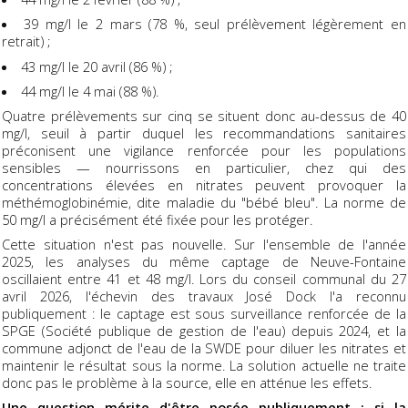
39 mg/l le 2 mars (78 %, seul prélèvement légèrement en
retrait) ;
43 mg/l le 20 avril (86 %) ;
44 mg/l le 4 mai (88 %).
Quatre prélèvements sur cinq se situent donc au-dessus de 40
mg/l, seuil à partir duquel les recommandations sanitaires
préconisent une vigilance renforcée pour les populations
sensibles — nourrissons en particulier, chez qui des
concentrations élevées en nitrates peuvent provoquer la
méthémoglobinémie, dite maladie du "bébé bleu". La norme de
50 mg/l a précisément été fixée pour les protéger.
Cette situation n'est pas nouvelle. Sur l'ensemble de l'année
2025, les analyses du même captage de Neuve-Fontaine
oscillaient entre 41 et 48 mg/l. Lors du conseil communal du 27
avril 2026, l'échevin des travaux José Dock l'a reconnu
publiquement : le captage est sous surveillance renforcée de la
SPGE (Société publique de gestion de l'eau) depuis 2024, et la
commune adjonct de l'eau de la SWDE pour diluer les nitrates et
maintenir le résultat sous la norme. La solution actuelle ne traite
donc pas le problème à la source, elle en atténue les effets.
Une question mérite d'être posée publiquement : si la