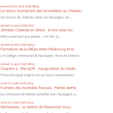
dimanche 02
août 2026
08h30
Le retour triomphant des hirondelles au château...
Sur la tour du château d'eau de Nassogne, en...
samedi 01
août 2026
11h07
Jemelle-Ostende en direct : le bon plan du...
Mieux vaut tard que jamais... Cet été, la...
samedi 01
août 2026
09h31
Fermeture de la N849 entre Masbourg et le...
Le Collège communal de Nassogne, réuni en séance...
samedi 01
août 2026
08h23
Chapitre 3 : Mai 1976 : inauguration du stade...
Photo Bouquié D’après les archives rassemblées...
lundi 27
juillet 2026
13h33
Fumées des incendies français : Martel alerte,...
La commune de Martel, jumelée avec Nassogne, a...
lundi 27
juillet 2026
12h47
Sécheresse : la station de Nisramont sous...