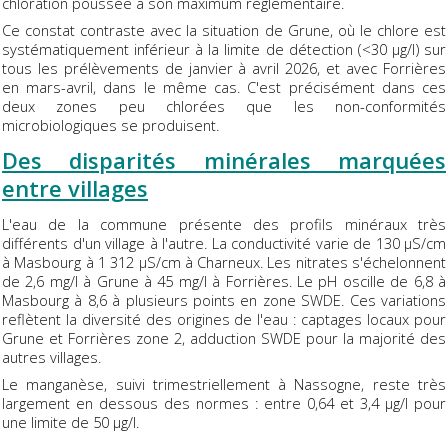
chloration poussée à son maximum réglementaire.
Ce constat contraste avec la situation de Grune, où le chlore est
systématiquement inférieur à la limite de détection (<30 µg/l) sur
tous les prélèvements de janvier à avril 2026, et avec Forrières
en mars-avril, dans le même cas. C'est précisément dans ces
deux zones peu chlorées que les non-conformités
microbiologiques se produisent.
Des disparités minérales marquées
entre villages
L'eau de la commune présente des profils minéraux très
différents d'un village à l'autre. La conductivité varie de 130 µS/cm
à Masbourg à 1 312 µS/cm à Charneux. Les nitrates s'échelonnent
de 2,6 mg/l à Grune à 45 mg/l à Forrières. Le pH oscille de 6,8 à
Masbourg à 8,6 à plusieurs points en zone SWDE. Ces variations
reflètent la diversité des origines de l'eau : captages locaux pour
Grune et Forrières zone 2, adduction SWDE pour la majorité des
autres villages.
Le manganèse, suivi trimestriellement à Nassogne, reste très
largement en dessous des normes : entre 0,64 et 3,4 µg/l pour
une limite de 50 µg/l.