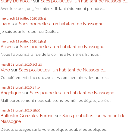
Stany Dembour
sur
Sacs poubelles : un habitant de Nassogne...
Avec les sacs , on gère mieux . IL faut évidement prendre...
mercredi 22
juillet 2026
16h31
Liam
sur
Sacs poubelles : un habitant de Nassogne...
Je suis pour le retour du DuoBac !
mercredi 22
juillet 2026
14h32
Alisin
sur
Sacs poubelles : un habitant de Nassogne...
Nous habitons à la rue de la colline à Forrières, Et nous...
mardi 21
juillet 2026
20h20
Vero
sur
Sacs poubelles : un habitant de Nassogne...
Complètement d'accord avec les commentaires des autres...
mardi 21
juillet 2026
13h15
Angélique
sur
Sacs poubelles : un habitant de Nassogne...
Malheureusement nous subissons les mêmes dégâts , après...
mardi 21
juillet 2026
11h10
Ballester González Fermín
sur
Sacs poubelles : un habitant de
Nassogne...
Dépôts sauvages sur la voie publique, poubelles publiques...