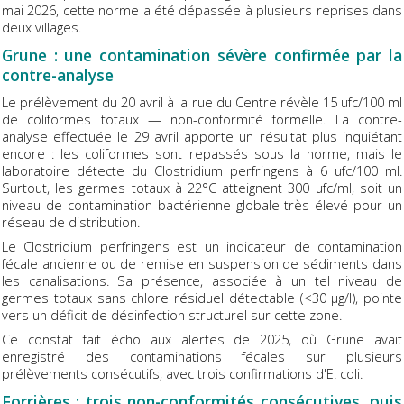
mai 2026, cette norme a été dépassée à plusieurs reprises dans
deux villages.
Grune : une contamination sévère confirmée par la
contre-analyse
Le prélèvement du 20 avril à la rue du Centre révèle 15 ufc/100 ml
de coliformes totaux — non-conformité formelle. La contre-
analyse effectuée le 29 avril apporte un résultat plus inquiétant
encore : les coliformes sont repassés sous la norme, mais le
laboratoire détecte du Clostridium perfringens à 6 ufc/100 ml.
Surtout, les germes totaux à 22°C atteignent 300 ufc/ml, soit un
niveau de contamination bactérienne globale très élevé pour un
réseau de distribution.
Le Clostridium perfringens est un indicateur de contamination
fécale ancienne ou de remise en suspension de sédiments dans
les canalisations. Sa présence, associée à un tel niveau de
germes totaux sans chlore résiduel détectable (<30 µg/l), pointe
vers un déficit de désinfection structurel sur cette zone.
Ce constat fait écho aux alertes de 2025, où Grune avait
enregistré des contaminations fécales sur plusieurs
prélèvements consécutifs, avec trois confirmations d'E. coli.
Forrières : trois non-conformités consécutives, puis