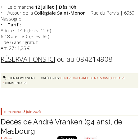
• Le dimanche
12 juillet | Dès 10h
• Autour de la
Collégiale Saint-Monon
| Rue du Parvis | 6950
Nassogne
•
Tarif :
Adulte : 14 € (Prév. 12 €)
6-18 ans : 8 € (Prév. 6€)
- de 6 ans : gratuit
Art. 27 : 1,25 €
RÉSERVATIONS ICI
ou au 084214908
LIEN PERMANENT
CATÉGORIES :
CENTRE CULTUREL DE NASSOGNE
,
CULTURE
1
COMMENTAIRE
dimanche 28
juin 2026
Décès de André Vranken (94 ans), de
Masbourg
Share