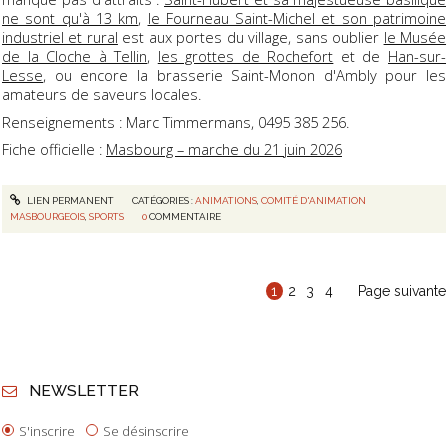
ne sont qu'à 13 km
,
le Fourneau Saint-Michel et son patrimoine
industriel et rural
est aux portes du village, sans oublier
le Musée
de la Cloche à Tellin
,
les grottes de Rochefort
et de
Han-sur-
Lesse
, ou encore la brasserie Saint-Monon d'Ambly pour les
amateurs de saveurs locales.
Renseignements : Marc Timmermans, 0495 385 256.
Fiche officielle :
Masbourg – marche du 21 juin 2026
LIEN PERMANENT
CATÉGORIES :
ANIMATIONS
,
COMITÉ D'ANIMATION
MASBOURGEOIS
,
SPORTS
0
COMMENTAIRE
1
2
3
4
Page suivante
NEWSLETTER
S'inscrire
Se désinscrire