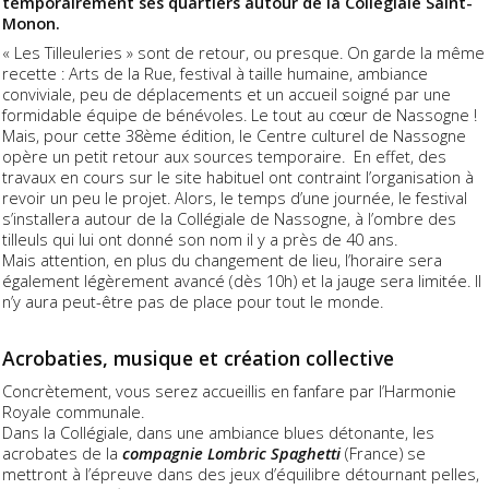
temporairement ses quartiers autour de la Collégiale Saint-
Monon.
« Les Tilleuleries » sont de retour, ou presque. On garde la même
recette : Arts de la Rue, festival à taille humaine, ambiance
conviviale, peu de déplacements et un accueil soigné par une
formidable équipe de bénévoles. Le tout au cœur de Nassogne !
Mais, pour cette 38ème édition, le Centre culturel de Nassogne
opère un petit retour aux sources temporaire. En effet, des
travaux en cours sur le site habituel ont contraint l’organisation à
revoir un peu le projet. Alors, le temps d’une journée, le festival
s’installera autour de la Collégiale de Nassogne, à l’ombre des
tilleuls qui lui ont donné son nom il y a près de 40 ans.
Mais attention, en plus du changement de lieu, l’horaire sera
également légèrement avancé (dès 10h) et la jauge sera limitée. Il
n’y aura peut-être pas de place pour tout le monde.
Acrobaties, musique et création collective
Concrètement, vous serez accueillis en fanfare par l’Harmonie
Royale communale.
Dans la Collégiale, dans une ambiance blues détonante, les
acrobates de la
compagnie Lombric Spaghetti
(France) se
mettront à l’épreuve dans des jeux d’équilibre détournant pelles,