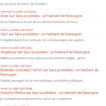
Je suis pour le retour du DuoBac !
mercredi 22
juillet 2026
14h32
Alisin
sur
Sacs poubelles : un habitant de Nassogne...
Nous habitons à la rue de la colline à Forrières, Et nous...
mardi 21
juillet 2026
20h20
Vero
sur
Sacs poubelles : un habitant de Nassogne...
Complètement d'accord avec les commentaires des autres...
mardi 21
juillet 2026
13h15
Angélique
sur
Sacs poubelles : un habitant de Nassogne...
Malheureusement nous subissons les mêmes dégâts , après...
mardi 21
juillet 2026
11h10
Ballester González Fermín
sur
Sacs poubelles : un habitant de
Nassogne...
Dépôts sauvages sur la voie publique, poubelles publiques...
mardi 21
juillet 2026
10h58
Huberty Martha
sur
Sacs poubelles : un habitant de Nassogne...
Je souhaiterais ardemment le retour au containers...