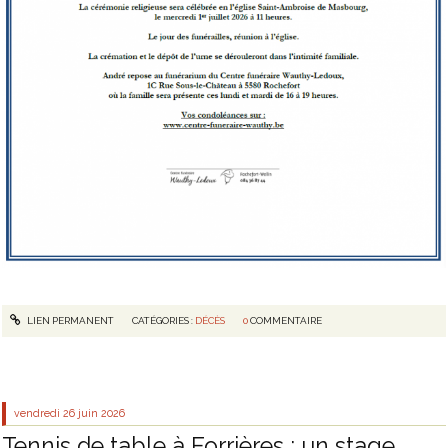
LIEN PERMANENT
CATÉGORIES :
DÉCÈS
0
COMMENTAIRE
vendredi 26
juin 2026
Tennis de table à Forrières : un stage