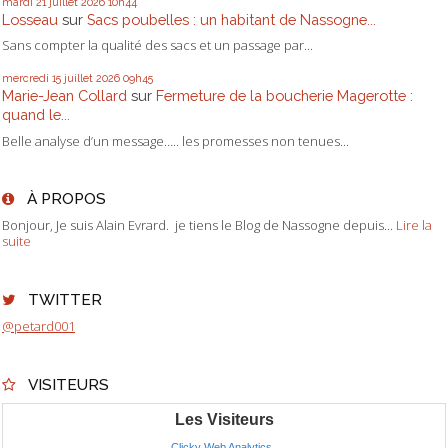
mardi 21
juillet 2026
10h44
Losseau
sur
Sacs poubelles : un habitant de Nassogne...
Sans compter la qualité des sacs et un passage par...
mercredi 15
juillet 2026
09h45
Marie-Jean Collard
sur
Fermeture de la boucherie Magerotte :
quand le...
Belle analyse d’un message….. les promesses non tenues...
À PROPOS
Bonjour, Je suis Alain Evrard. je tiens le Blog de Nassogne depuis...
Lire la
suite
TWITTER
@petard001
VISITEURS