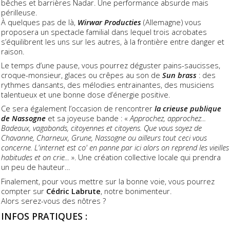
bêches et barrières Nadar. Une performance absurde mais
périlleuse.
À quelques pas de là,
Wirwar Producties
(Allemagne) vous
proposera un spectacle familial dans lequel trois acrobates
s’équilibrent les uns sur les autres, à la frontière entre danger et
raison.
Le temps d’une pause, vous pourrez déguster pains-saucisses,
croque-monsieur, glaces ou crêpes au son de
Sun brass
: des
rythmes dansants, des mélodies entrainantes, des musiciens
talentueux et une bonne dose d’énergie positive.
Ce sera également l’occasion de rencontrer
la crieuse publique
de Nassogne
et sa joyeuse bande : «
Approchez, approchez...
Badeaux, vagabonds, citoyennes et citoyens. Que vous soyez de
Chavanne, Charneux, Grune, Nassogne ou ailleurs tout ceci vous
concerne. L'internet est co' en panne par ici alors on reprend les vieilles
habitudes et on crie...
». Une création collective locale qui prendra
un peu de hauteur…
Finalement, pour vous mettre sur la bonne voie, vous pourrez
compter sur
Cédric Labrute
, notre bonimenteur.
Alors serez-vous des nôtres ?
INFOS PRATIQUES :