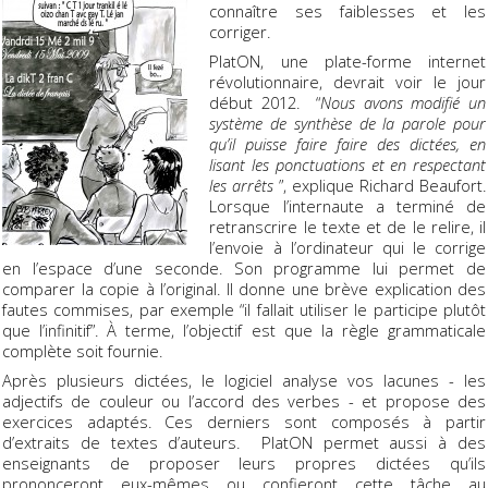
connaître ses faiblesses et les
corriger.
PlatON, une plate-forme internet
révolutionnaire, devrait voir le jour
début 2012. “
Nous avons modifié un
système de synthèse de la parole pour
qu’il puisse faire faire des dictées, en
lisant les ponctuations et en respectant
les arrêts
”, explique Richard Beaufort.
Lorsque l’internaute a terminé de
retranscrire le texte et de le relire, il
l’envoie à l’ordinateur qui le corrige
en l’espace d’une seconde. Son programme lui permet de
comparer la copie à l’original. Il donne une brève explication des
fautes commises, par exemple “il fallait utiliser le participe plutôt
que l’infinitif”. À terme, l’objectif est que la règle grammaticale
complète soit fournie.
Après plusieurs dictées, le logiciel analyse vos lacunes - les
adjectifs de couleur ou l’accord des verbes - et propose des
exercices adaptés. Ces derniers sont composés à partir
d’extraits de textes d’auteurs. PlatON permet aussi à des
enseignants de proposer leurs propres dictées qu’ils
prononceront eux-mêmes ou confieront cette tâche au