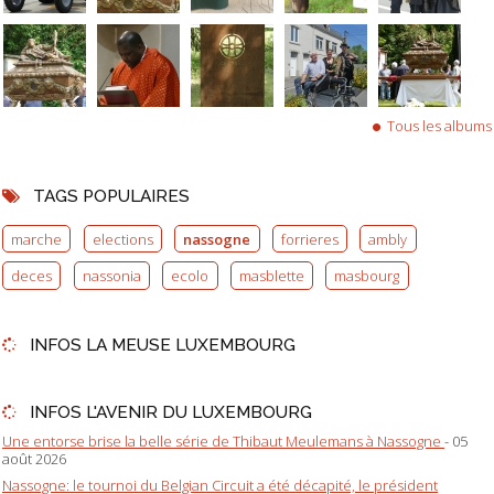
Tous les albums
TAGS POPULAIRES
marche
elections
nassogne
forrieres
ambly
deces
nassonia
ecolo
masblette
masbourg
INFOS LA MEUSE LUXEMBOURG
INFOS L'AVENIR DU LUXEMBOURG
Une entorse brise la belle série de Thibaut Meulemans à Nassogne
- 05
août 2026
Nassogne: le tournoi du Belgian Circuit a été décapité, le président