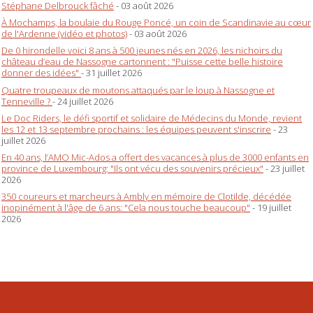
Stéphane Delbrouck fâché
- 03 août 2026
À Mochamps, la boulaie du Rouge Poncé, un coin de Scandinavie au cœur
de l'Ardenne (vidéo et photos)
- 03 août 2026
De 0 hirondelle voici 8 ans à 500 jeunes nés en 2026, les nichoirs du
château d’eau de Nassogne cartonnent : "Puisse cette belle histoire
donner des idées"
- 31 juillet 2026
Quatre troupeaux de moutons attaqués par le loup à Nassogne et
Tenneville ?
- 24 juillet 2026
Le Doc Riders, le défi sportif et solidaire de Médecins du Monde, revient
les 12 et 13 septembre prochains : les équipes peuvent s'inscrire
- 23
juillet 2026
En 40 ans, l’AMO Mic-Ados a offert des vacances à plus de 3000 enfants en
province de Luxembourg: "Ils ont vécu des souvenirs précieux"
- 23 juillet
2026
350 coureurs et marcheurs à Ambly en mémoire de Clotilde, décédée
inopinément à l'âge de 6 ans: "Cela nous touche beaucoup"
- 19 juillet
2026