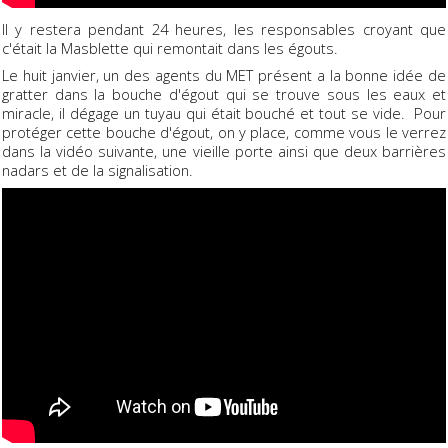
Il y restera pendant 24 heures, les responsables croyant que
c'était la Masblette qui remontait dans les égouts.
Le huit janvier, un des agents du MET présent a la bonne idée de
gratter dans la bouche d'égout qui se trouve sous les eaux et
miracle, il dégage un tuyau qui était bouché et tout se vide. Pour
protéger cette bouche d'égout, on y place, comme vous le verrez
dans la vidéo suivante, une vieille porte ainsi que deux barrières
nadars et de la signalisation.