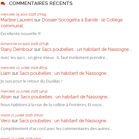
COMMENTAIRES RÉCENTS
mercredi 05
août 2026
17h09
Martine Laurent
sur
Dossier Socogetra à Bande : le Collège
communal...
Excellente nouvelle !!!
dimanche 02
août 2026
07h48
Stany Dembour
sur
Sacs poubelles : un habitant de Nassogne...
Avec les sacs , on gère mieux . IL faut évidement prendre...
mercredi 22
juillet 2026
16h31
Liam
sur
Sacs poubelles : un habitant de Nassogne...
Je suis pour le retour du DuoBac !
mercredi 22
juillet 2026
14h32
Alisin
sur
Sacs poubelles : un habitant de Nassogne...
Nous habitons à la rue de la colline à Forrières, Et nous...
mardi 21
juillet 2026
20h20
Vero
sur
Sacs poubelles : un habitant de Nassogne...
Complètement d'accord avec les commentaires des autres...
mardi 21
juillet 2026
13h15