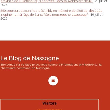
province de Luxembourg: "Ils ont vécu des souvenirs précieux"
- 23 juillet
2026
350 coureurs et marcheurs à Ambly en mémoire de Clotilde, décédée
inopinément à l'âge de 6 ans: "Cela nous touche beaucoup"
- 19 juillet
2026
Le Blog de Nassogne
Bienvenue sur ce blog privé, votre source d'informations privilégiée sur la
charmante commune de Nassogne