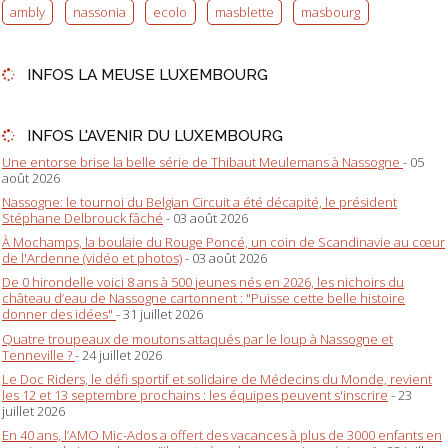
ambly
nassonia
ecolo
masblette
masbourg
INFOS LA MEUSE LUXEMBOURG
INFOS L'AVENIR DU LUXEMBOURG
Une entorse brise la belle série de Thibaut Meulemans à Nassogne
- 05
août 2026
Nassogne: le tournoi du Belgian Circuit a été décapité, le président
Stéphane Delbrouck fâché
- 03 août 2026
À Mochamps, la boulaie du Rouge Poncé, un coin de Scandinavie au cœur
de l'Ardenne (vidéo et photos)
- 03 août 2026
De 0 hirondelle voici 8 ans à 500 jeunes nés en 2026, les nichoirs du
château d’eau de Nassogne cartonnent : "Puisse cette belle histoire
donner des idées"
- 31 juillet 2026
Quatre troupeaux de moutons attaqués par le loup à Nassogne et
Tenneville ?
- 24 juillet 2026
Le Doc Riders, le défi sportif et solidaire de Médecins du Monde, revient
les 12 et 13 septembre prochains : les équipes peuvent s'inscrire
- 23
juillet 2026
En 40 ans, l’AMO Mic-Ados a offert des vacances à plus de 3000 enfants en