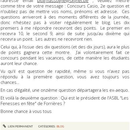
l’adresse email
blog-nassogne@skynet.be
, veuillez mettre
comme titre de votre message : Concours Casio, 2e question et
n'oubliez pas de mettre vos noms, prénoms et adresse. Ces
questions arriveront à des moments différents de la journée,
donc n'hésitez pas à visiter régulièrement le blog. Les dix
premiers à me répondre recevront des points. Le premier en
recevra 10, le second 9, ainsi de suite jusqu’au dixième qui
recevra un point. Les autres ne recevront rien.
Celui qui, à l’issue des dix questions (et des dix jours), aura le plus
de points gagnera cette montre. J’ai volontairement fait ce
concours pendant les vacances, de cette manière les étudiants
auront leur chance.
Vu qu'il est question de rapidité, même si vous n'avez pas
répondu à la première question, vous avez toujours vos
chances...
En cas d’égalité, une onzième question départagera les ex-aequo.
Et voilà la deuxième question : Qui est le président de l'ASBL "Les
Fenesses en fête" de Forrières ?
Bonne chance à vous tous
LIEN PERMANENT
CATÉGORIES :
BLOG