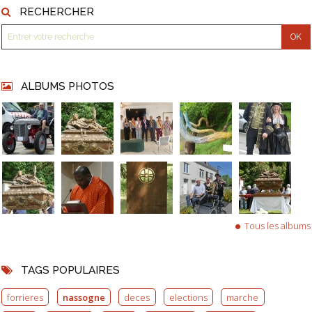
RECHERCHER
ALBUMS PHOTOS
Tous les albums
TAGS POPULAIRES
forrieres
nassogne
deces
elections
marche