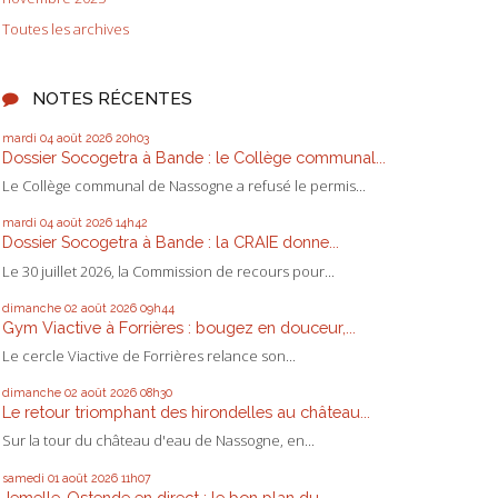
Toutes les archives
NOTES RÉCENTES
mardi 04
août 2026
20h03
Dossier Socogetra à Bande : le Collège communal...
Le Collège communal de Nassogne a refusé le permis...
mardi 04
août 2026
14h42
Dossier Socogetra à Bande : la CRAIE donne...
Le 30 juillet 2026, la Commission de recours pour...
dimanche 02
août 2026
09h44
Gym Viactive à Forrières : bougez en douceur,...
Le cercle Viactive de Forrières relance son...
dimanche 02
août 2026
08h30
Le retour triomphant des hirondelles au château...
Sur la tour du château d'eau de Nassogne, en...
samedi 01
août 2026
11h07
Jemelle-Ostende en direct : le bon plan du...