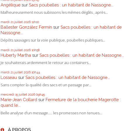
Angélique
sur
Sacs poubelles : un habitant de Nassogne...
Malheureusement nous subissons les mêmes dégâts , après...
mardi 21
juillet 2026
11h10
Ballester González Fermín
sur
Sacs poubelles : un habitant de
Nassogne...
Dépôts sauvages sur la voie publique, poubelles publiques...
mardi 21
juillet 2026
10h58
Huberty Martha
sur
Sacs poubelles : un habitant de Nassogne...
Je souhaiterais ardemment le retour au containers...
mardi 21
juillet 2026
10h44
Losseau
sur
Sacs poubelles : un habitant de Nassogne...
Sans compter la qualité des sacs et un passage par...
mercredi 15
juillet 2026
09h45
Marie-Jean Collard
sur
Fermeture de la boucherie Magerotte :
quand le...
Belle analyse d’un message….. les promesses non tenues...
À PROPOS