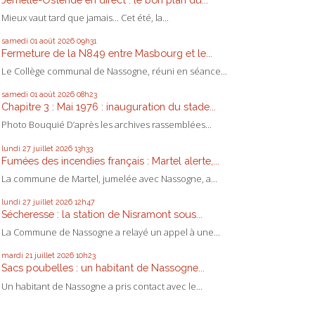
Mieux vaut tard que jamais... Cet été, la...
samedi 01
août 2026
09h31
Fermeture de la N849 entre Masbourg et le...
Le Collège communal de Nassogne, réuni en séance...
samedi 01
août 2026
08h23
Chapitre 3 : Mai 1976 : inauguration du stade...
Photo Bouquié D’après les archives rassemblées...
lundi 27
juillet 2026
13h33
Fumées des incendies français : Martel alerte,...
La commune de Martel, jumelée avec Nassogne, a...
lundi 27
juillet 2026
12h47
Sécheresse : la station de Nisramont sous...
La Commune de Nassogne a relayé un appel à une...
mardi 21
juillet 2026
10h23
Sacs poubelles : un habitant de Nassogne...
Un habitant de Nassogne a pris contact avec le...