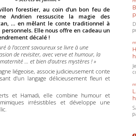
m
B
illon forestier, au coin d’un bon feu de
p
tine Andrien ressuscite la magie des
ntan, … en mêlant le conte traditionnel à
D
p
 personnels. Elle nous offre en cadeau un
tendrement décalé !
m
uré à l’accent savoureux se livre à une
H
asion de revisiter, avec verve et humour, la
h
 maternité … et bien d’autres mystères ! »
J
agne liégeoise, associe judicieusement conte
c
sant d’un langage délicieusement fleuri et
m
L
erts et Hamadi, elle combine humour et
h
mimiques irrésistibles et développe une
S
ic.
pa