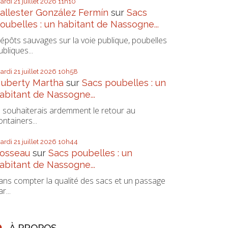
ardi 21
juillet 2026
11h10
allester González Fermín
sur
Sacs
oubelles : un habitant de Nassogne...
épôts sauvages sur la voie publique, poubelles
ubliques...
ardi 21
juillet 2026
10h58
uberty Martha
sur
Sacs poubelles : un
abitant de Nassogne...
e souhaiterais ardemment le retour au
ontainers...
ardi 21
juillet 2026
10h44
osseau
sur
Sacs poubelles : un
abitant de Nassogne...
ans compter la qualité des sacs et un passage
r...
À PROPOS