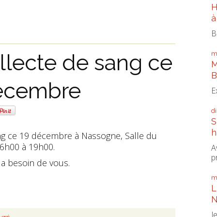
H
à
B
m
llecte de sang ce
M
B
décembre
E
d
S
h
ng ce 19 décembre à Nassogne, Salle du
6h00 à 19h00.
A
p
 a besoin de vous.
m
L
N
J