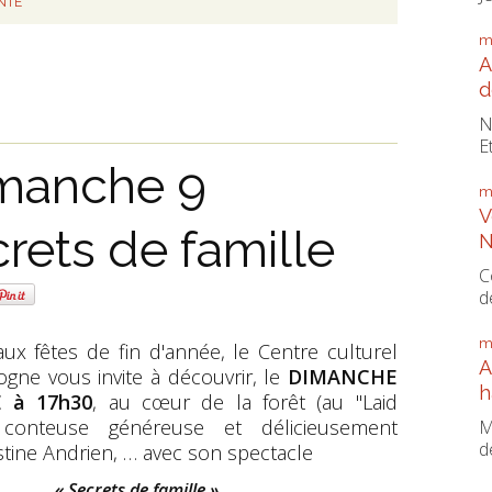
NTÉ
m
A
d
N
E
imanche 9
m
V
rets de famille
N
C
d
m
ux fêtes de fin d'année, le Centre culturel
A
ogne vous invite à découvrir, le
DIMANCHE
h
 à 17h30
, au cœur de la forêt (au "Laid
 conteuse généreuse et délicieusement
M
d
stine Andrien, … avec son spectacle
« Secrets de famille »