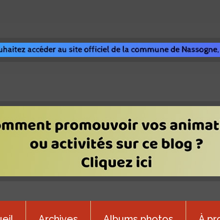
eil
Archives
Albums photos
À pr