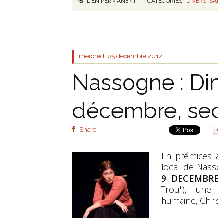
LIEN PERMANENT
CATÉGORIES :
DIVERS
,
SA
mercredi 05
décembre 2012
Nassogne : D
décembre, sec
Share
En prémices a
local de Nass
9 DECEMBRE
Trou"), une
humaine, Chri