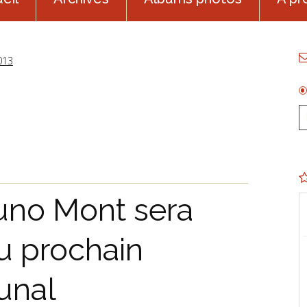
013
uno Mont sera
u prochain
unal