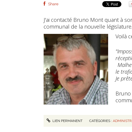
Share
J'ai contacté Bruno Mont quant à so
communal de la nouvelle législature
Voilà c
"Impos
réce
Malheu
le traf
Je prêt
Bruno
commu
LIEN PERMANENT
CATÉGORIES :
ADMINIST