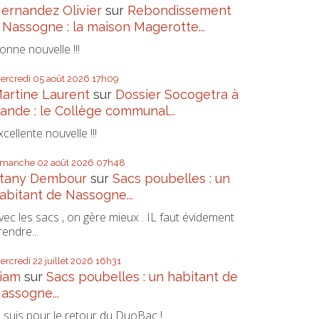
ernandez Olivier
sur
Rebondissement
 Nassogne : la maison Magerotte...
onne nouvelle !!!
ercredi 05
août 2026
17h09
artine Laurent
sur
Dossier Socogetra à
ande : le Collège communal...
xcellente nouvelle !!!
imanche 02
août 2026
07h48
tany Dembour
sur
Sacs poubelles : un
abitant de Nassogne...
vec les sacs , on gère mieux . IL faut évidement
rendre...
ercredi 22
juillet 2026
16h31
iam
sur
Sacs poubelles : un habitant de
assogne...
e suis pour le retour du DuoBac !