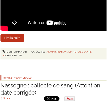
Lire la suite
LIEN PERMANENT
CATÉGORIES :
ADMINISTRATION COMMUNALE
,
SANTÉ
2
COMMENTAIRES
lundi 23
novembre 2015
Nassogne : collecte de sang (Attention,
date corrigée)
Share