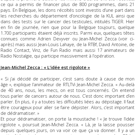
ce qui a permis de financer plus de 800 programmes, dans 21
pays. En Belgique, les dons récoltés sont investis d’une part dans
les recherches du département d’oncologie de la KUL ainsi que
dans des tests sur le cancer des testicules, intitulés TIGER. Hier
en fin de journée, rien que pour la Belgique toujours, quelque
1.700 participants étaient déjà inscrits. Parmi eux, quelques têtes
connues comme Adrien Devyver ou Jean-Michel Zecca (voir ci-
après) mais aussi Jean-Louis Lahaye, de la RTBf, David Antoine, de
Radio Contact, Vinz, de Fun Radio mais aussi 17 animateurs de
Radio Nostalgie, qui participe massivement à l’opération.
Jean-Michel Zecca : « L’idée est rigolote »
« Si j’ai décidé de participer, c’est sans doute à cause de mon
âge », explique l’animateur de RTLTVi Jean-Michel Zecca. « Au-delà
de 40 ans, nous, les mecs, on est tous concernés. On entend
tous parler de cancers autour de nous. C’est donc important d’en
parler. En plus, il y a toutes les difficultés liées au dépistage. Il faut
être courageux pour aller se faire dépister. Alors, c’est important
de dédramatiser. »
Et pour dédramatiser, on porte la moustache ! « Je trouve l’idée
rigolote », poursuit Jean-Michel Zecca. « Là, je la laisse pousser
depuis quelques jours, on va voir ce que ça va donner. Il y a un