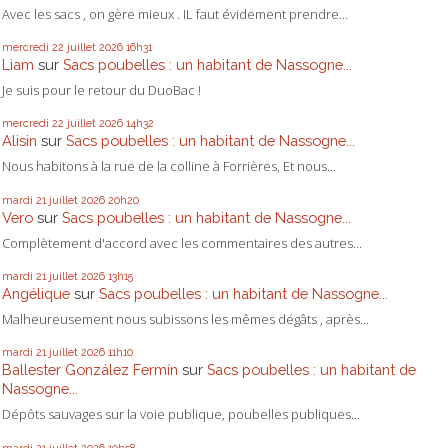
Avec les sacs , on gère mieux . IL faut évidement prendre...
mercredi 22
juillet 2026
16h31
Liam
sur
Sacs poubelles : un habitant de Nassogne...
Je suis pour le retour du DuoBac !
mercredi 22
juillet 2026
14h32
Alisin
sur
Sacs poubelles : un habitant de Nassogne...
Nous habitons à la rue de la colline à Forrières, Et nous...
mardi 21
juillet 2026
20h20
Vero
sur
Sacs poubelles : un habitant de Nassogne...
Complètement d'accord avec les commentaires des autres...
mardi 21
juillet 2026
13h15
Angélique
sur
Sacs poubelles : un habitant de Nassogne...
Malheureusement nous subissons les mêmes dégâts , après...
mardi 21
juillet 2026
11h10
Ballester González Fermín
sur
Sacs poubelles : un habitant de
Nassogne...
Dépôts sauvages sur la voie publique, poubelles publiques...
mardi 21
juillet 2026
10h58