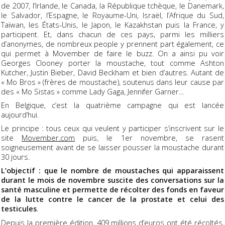
de 2007, l’Irlande, le Canada, la République tchèque, le Danemark,
le Salvador, l’Espagne, le Royaume-Uni, Israël, l’Afrique du Sud,
Taïwan, les États-Unis, le Japon, le Kazakhstan puis la France, y
participent. Et, dans chacun de ces pays, parmi les milliers
d’anonymes, de nombreux people y prennent part également, ce
qui permet à Movember de faire le buzz. On a ainsi pu voir
Georges Clooney porter la moustache, tout comme Ashton
Kutcher, Justin Bieber, David Beckham et bien d’autres. Autant de
« Mo Bros » (frères de moustache), soutenus dans leur cause par
des « Mo Sistas » comme Lady Gaga, Jennifer Garner…
En Belgique, c’est la quatrième campagne qui est lancée
aujourd’hui.
Le principe : tous ceux qui veulent y participer s’inscrivent sur le
site
Movember.com
puis, le 1er novembre, se rasent
soigneusement avant de se laisser pousser la moustache durant
30 jours.
L’objectif : que le nombre de moustaches qui apparaissent
durant le mois de novembre suscite des conversations sur la
santé masculine et permette de récolter des fonds en faveur
de la lutte contre le cancer de la prostate et celui des
testicules
.
Depuis la première édition, 409 millions d’euros ont été récoltés,