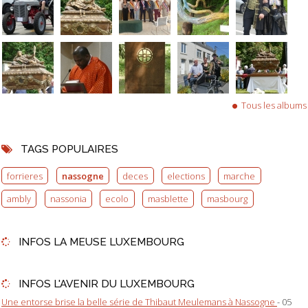
Tous les albums
TAGS POPULAIRES
forrieres
nassogne
deces
elections
marche
ambly
nassonia
ecolo
masblette
masbourg
INFOS LA MEUSE LUXEMBOURG
INFOS L'AVENIR DU LUXEMBOURG
Une entorse brise la belle série de Thibaut Meulemans à Nassogne
- 05