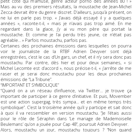
petit côté qui m’amuse, genre acteur porno des années 80 ! »
Mais au vu des premiers résultats, la moustache de Jean-Michel
Zecca devrait être du genre discret. D’ailleurs, jusqu’à présent, on
ne lui en parle pas trop. « J’avais déjà essayé il y a quelques
années », raconte-t-il, « mais je n’avais pas trop aimé. En me
regardant dans la glace, j’y ai vu mon père qui portait la
moustache. Et comme je l’ai perdu très jeune, ce n’était pas
agréable… » Parfois moustachu, parfois pas.
Certaines des prochaines émissions dans lesquelles on pourra
voir le journaliste de la RTBF Adrien Devyver sont déjà
enregistrées, c’est le cas d’Un gars, un chef, et il n’y sera donc pas
moustachu. Par contre, dès hier et pour deux semaines, « si
Michel Lecomte est d’accord », nous précise-t-il, « j’arrête de me
raser et je serai donc moustachu pour les deux prochaines
émissions de “La Tribune”.
“IMPORTANT ET SYMBOLIQUE”
“Quand on a un réseau d’influence, via Twitter… je trouve ça
important de participer à ce genre d’initiative. Et puis, Movember
est une action supergag, très sympa… et en même temps très
symbolique”. C’est la troisième année qu’il y participe et sait donc
à quoi il va ressembler en version moustachu. “Je l’étais aussi
pour le rôle de Séraphin dans ‘Le mariage de Mademoiselle
Beulemans’ qu’on a jouée pour Cap 48”, poursuit Adrien Devyver.
Alors, moustachu un jour, moustachu toujours ? “Non quand