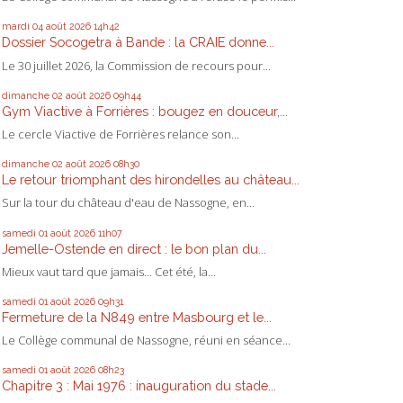
mardi 04
août 2026
14h42
Dossier Socogetra à Bande : la CRAIE donne...
Le 30 juillet 2026, la Commission de recours pour...
dimanche 02
août 2026
09h44
Gym Viactive à Forrières : bougez en douceur,...
Le cercle Viactive de Forrières relance son...
dimanche 02
août 2026
08h30
Le retour triomphant des hirondelles au château...
Sur la tour du château d'eau de Nassogne, en...
samedi 01
août 2026
11h07
Jemelle-Ostende en direct : le bon plan du...
Mieux vaut tard que jamais... Cet été, la...
samedi 01
août 2026
09h31
Fermeture de la N849 entre Masbourg et le...
Le Collège communal de Nassogne, réuni en séance...
samedi 01
août 2026
08h23
Chapitre 3 : Mai 1976 : inauguration du stade...