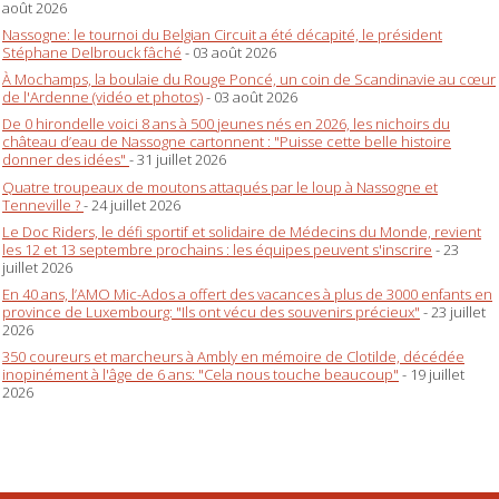
août 2026
Nassogne: le tournoi du Belgian Circuit a été décapité, le président
Stéphane Delbrouck fâché
- 03 août 2026
À Mochamps, la boulaie du Rouge Poncé, un coin de Scandinavie au cœur
de l'Ardenne (vidéo et photos)
- 03 août 2026
De 0 hirondelle voici 8 ans à 500 jeunes nés en 2026, les nichoirs du
château d’eau de Nassogne cartonnent : "Puisse cette belle histoire
donner des idées"
- 31 juillet 2026
Quatre troupeaux de moutons attaqués par le loup à Nassogne et
Tenneville ?
- 24 juillet 2026
Le Doc Riders, le défi sportif et solidaire de Médecins du Monde, revient
les 12 et 13 septembre prochains : les équipes peuvent s'inscrire
- 23
juillet 2026
En 40 ans, l’AMO Mic-Ados a offert des vacances à plus de 3000 enfants en
province de Luxembourg: "Ils ont vécu des souvenirs précieux"
- 23 juillet
2026
350 coureurs et marcheurs à Ambly en mémoire de Clotilde, décédée
inopinément à l'âge de 6 ans: "Cela nous touche beaucoup"
- 19 juillet
2026