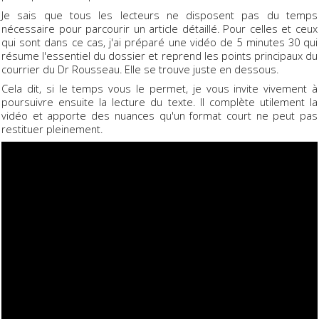
Je sais que tous les lecteurs ne disposent pas du temps
nécessaire pour parcourir un article détaillé. Pour celles et ceux
qui sont dans ce cas, j'ai préparé une vidéo de 5 minutes 30 qui
résume l'essentiel du dossier et reprend les points principaux du
courrier du Dr Rousseau. Elle se trouve juste en dessous.
Cela dit, si le temps vous le permet, je vous invite vivement à
poursuivre ensuite la lecture du texte. Il complète utilement la
vidéo et apporte des nuances qu'un format court ne peut pas
restituer pleinement.