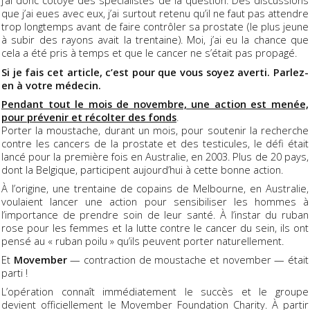
j’ai donc côtoyé des spécialistes de la question. Des discussions
que j’ai eues avec eux, j’ai surtout retenu qu’il ne faut pas attendre
trop longtemps avant de faire contrôler sa prostate (le plus jeune
à subir des rayons avait la trentaine). Moi, j’ai eu la chance que
cela a été pris à temps et que le cancer ne s’était pas propagé.
Si je fais cet article, c’est pour que vous soyez averti. Parlez-
en à votre médecin.
Pendant tout le mois de novembre, une action est menée,
pour prévenir et récolter des fonds
.
Porter la moustache, durant un mois, pour soutenir la recherche
contre les cancers de la prostate et des testicules, le défi était
lancé pour la première fois en Australie, en 2003. Plus de 20 pays,
dont la Belgique, participent aujourd’hui à cette bonne action.
À l’origine, une trentaine de copains de Melbourne, en Australie,
voulaient lancer une action pour sensibiliser les hommes à
l’importance de prendre soin de leur santé. À l’instar du ruban
rose pour les femmes et la lutte contre le cancer du sein, ils ont
pensé au « ruban poilu » qu’ils peuvent porter naturellement.
Et
Movember
— contraction de moustache et november — était
parti !
L’opération connaît immédiatement le succès et le groupe
devient officiellement le Movember Foundation Charity. À partir