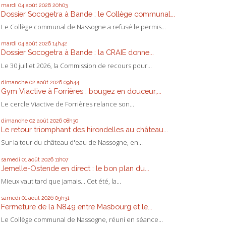
mardi 04
août 2026
20h03
Dossier Socogetra à Bande : le Collège communal...
Le Collège communal de Nassogne a refusé le permis...
mardi 04
août 2026
14h42
Dossier Socogetra à Bande : la CRAIE donne...
Le 30 juillet 2026, la Commission de recours pour...
dimanche 02
août 2026
09h44
Gym Viactive à Forrières : bougez en douceur,...
Le cercle Viactive de Forrières relance son...
dimanche 02
août 2026
08h30
Le retour triomphant des hirondelles au château...
Sur la tour du château d'eau de Nassogne, en...
samedi 01
août 2026
11h07
Jemelle-Ostende en direct : le bon plan du...
Mieux vaut tard que jamais... Cet été, la...
samedi 01
août 2026
09h31
Fermeture de la N849 entre Masbourg et le...
Le Collège communal de Nassogne, réuni en séance...