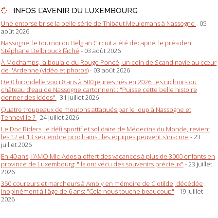
INFOS L'AVENIR DU LUXEMBOURG
Une entorse brise la belle série de Thibaut Meulemans à Nassogne
- 05
août 2026
Nassogne: le tournoi du Belgian Circuit a été décapité, le président
Stéphane Delbrouck fâché
- 03 août 2026
À Mochamps, la boulaie du Rouge Poncé, un coin de Scandinavie au cœur
de l'Ardenne (vidéo et photos)
- 03 août 2026
De 0 hirondelle voici 8 ans à 500 jeunes nés en 2026, les nichoirs du
château d’eau de Nassogne cartonnent : "Puisse cette belle histoire
donner des idées"
- 31 juillet 2026
Quatre troupeaux de moutons attaqués par le loup à Nassogne et
Tenneville ?
- 24 juillet 2026
Le Doc Riders, le défi sportif et solidaire de Médecins du Monde, revient
les 12 et 13 septembre prochains : les équipes peuvent s'inscrire
- 23
juillet 2026
En 40 ans, l’AMO Mic-Ados a offert des vacances à plus de 3000 enfants en
province de Luxembourg: "Ils ont vécu des souvenirs précieux"
- 23 juillet
2026
350 coureurs et marcheurs à Ambly en mémoire de Clotilde, décédée
inopinément à l'âge de 6 ans: "Cela nous touche beaucoup"
- 19 juillet
2026