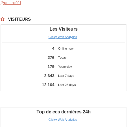
@petard001
VISITEURS