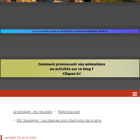
Le sondage : les résultats
Page d'accueil
RSC Nassogne : Les réserves sont champion de la série
samedi 02
avril 2011