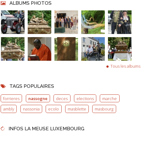
ALBUMS PHOTOS
Tous les albums
TAGS POPULAIRES
forrieres
nassogne
deces
elections
marche
ambly
nassonia
ecolo
masblette
masbourg
INFOS LA MEUSE LUXEMBOURG