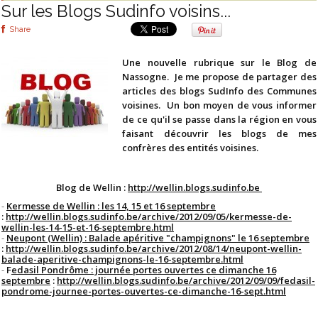
Sur les Blogs Sudinfo voisins...
Share
Une nouvelle rubrique sur le Blog de
Nassogne. Je me propose de partager des
articles des blogs SudInfo des Communes
voisines. Un bon moyen de vous informer
de ce qu'il se passe dans la région en vous
faisant découvrir les blogs de mes
confrères des entités voisines.
Blog de Wellin :
http://wellin.blogs.sudinfo.be
-
Kermesse de Wellin : les 14, 15 et 16 septembre
:
http://wellin.blogs.sudinfo.be/archive/2012/09/05/kermesse-de-
wellin-les-14-15-et-16-septembre.html
-
Neupont (Wellin) : Balade apéritive "champignons" le 16 septembre
:
http://wellin.blogs.sudinfo.be/archive/2012/08/14/neupont-wellin-
balade-aperitive-champignons-le-16-septembre.html
-
F
edasil Pondrôme : journée portes ouvertes ce dimanche 16
septembre
:
http://wellin.blogs.sudinfo.be/archive/2012/09/09/fedasil-
pondrome-journee-portes-ouvertes-ce-dimanche-16-sept.html