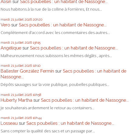
Alisin
sur
Sacs poubelles : un habitant de Nassogne...
Nous habitons à la rue de la colline à Forrières, Et nous...
mardi 21
juillet 2026
20h20
Vero
sur
Sacs poubelles : un habitant de Nassogne...
Complètement d'accord avec les commentaires des autres...
mardi 21
juillet 2026
13h15
Angélique
sur
Sacs poubelles : un habitant de Nassogne...
Malheureusement nous subissons les mêmes dégâts , après...
mardi 21
juillet 2026
11h10
Ballester González Fermín
sur
Sacs poubelles : un habitant de
Nassogne...
Dépôts sauvages sur la voie publique, poubelles publiques...
mardi 21
juillet 2026
10h58
Huberty Martha
sur
Sacs poubelles : un habitant de Nassogne...
Je souhaiterais ardemment le retour au containers...
mardi 21
juillet 2026
10h44
Losseau
sur
Sacs poubelles : un habitant de Nassogne...
Sans compter la qualité des sacs et un passage par...