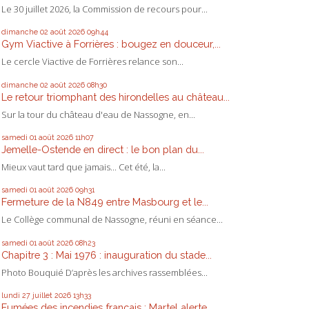
Le 30 juillet 2026, la Commission de recours pour...
dimanche 02
août 2026
09h44
Gym Viactive à Forrières : bougez en douceur,...
Le cercle Viactive de Forrières relance son...
dimanche 02
août 2026
08h30
Le retour triomphant des hirondelles au château...
Sur la tour du château d'eau de Nassogne, en...
samedi 01
août 2026
11h07
Jemelle-Ostende en direct : le bon plan du...
Mieux vaut tard que jamais... Cet été, la...
samedi 01
août 2026
09h31
Fermeture de la N849 entre Masbourg et le...
Le Collège communal de Nassogne, réuni en séance...
samedi 01
août 2026
08h23
Chapitre 3 : Mai 1976 : inauguration du stade...
Photo Bouquié D’après les archives rassemblées...
lundi 27
juillet 2026
13h33
Fumées des incendies français : Martel alerte,...