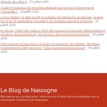
donner des idées"
- 31 juillet 2026
Quatre troupeaux de moutons attaqués par le loup à Nassogne et
Tenneville ?
- 24 juillet 2026
Le Doc Riders, le défi sportif et solidaire de Médecins du Monde, revient
les 12 et 13 septembre prochains : les équipes peuvent s'inscrire
- 23
juillet 2026
En 40 ans, l’AMO Mic-Ados a offert des vacances à plus de 3000 enfants en
province de Luxembourg: "Ils ont vécu des souvenirs précieux"
- 23 juillet
2026
350 coureurs et marcheurs à Ambly en mémoire de Clotilde, décédée
inopinément à l'âge de 6 ans: "Cela nous touche beaucoup"
- 19 juillet
2026
Le Blog de Nassogne
Bienvenue sur ce blog privé, votre source d'informations privilégiée sur la
charmante commune de Nassogne