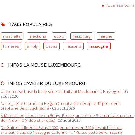
Tous les albums
TAGS POPULAIRES
masblette
elections
ecolo
masbourg
marche
forrieres
ambly
deces
nassonia
nassogne
INFOS LA MEUSE LUXEMBOURG
INFOS L'AVENIR DU LUXEMBOURG
Une entorse brise la belle série de Thibaut Meulemans à Nassogne
- 05
août 2026
Nassogne: le tournoi du Belgian Circuit a été décapité, le président
Stéphane Delbrouck fâché
- 03 août 2026
À Mochamps, la boulaie du Rouge Poncé, un coin de Scandinavie au cœur
de l'Ardenne (vidéo et photos)
- 03 août 2026
De 0 hirondelle voici 8 ans à 500 jeunes nés en 2026, les nichoirs du
château d’eau de Nassogne cartonnent : "Puisse cette belle histoire