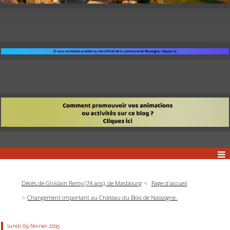
Décès de Ghislain Remy (74 ans), de Masbourg
Page d'accueil
Changement important au Château du Bois de Nassogne.
lundi 09
février 2015