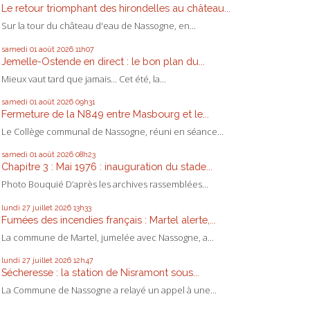
Le retour triomphant des hirondelles au château...
Sur la tour du château d'eau de Nassogne, en...
samedi 01
août 2026
11h07
Jemelle-Ostende en direct : le bon plan du...
Mieux vaut tard que jamais... Cet été, la...
samedi 01
août 2026
09h31
Fermeture de la N849 entre Masbourg et le...
Le Collège communal de Nassogne, réuni en séance...
samedi 01
août 2026
08h23
Chapitre 3 : Mai 1976 : inauguration du stade...
Photo Bouquié D’après les archives rassemblées...
lundi 27
juillet 2026
13h33
Fumées des incendies français : Martel alerte,...
La commune de Martel, jumelée avec Nassogne, a...
lundi 27
juillet 2026
12h47
Sécheresse : la station de Nisramont sous...
La Commune de Nassogne a relayé un appel à une...