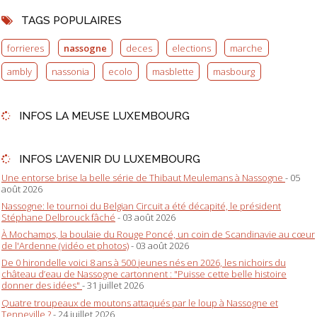
TAGS POPULAIRES
forrieres
nassogne
deces
elections
marche
ambly
nassonia
ecolo
masblette
masbourg
INFOS LA MEUSE LUXEMBOURG
INFOS L'AVENIR DU LUXEMBOURG
Une entorse brise la belle série de Thibaut Meulemans à Nassogne
- 05
août 2026
Nassogne: le tournoi du Belgian Circuit a été décapité, le président
Stéphane Delbrouck fâché
- 03 août 2026
À Mochamps, la boulaie du Rouge Poncé, un coin de Scandinavie au cœur
de l'Ardenne (vidéo et photos)
- 03 août 2026
De 0 hirondelle voici 8 ans à 500 jeunes nés en 2026, les nichoirs du
château d’eau de Nassogne cartonnent : "Puisse cette belle histoire
donner des idées"
- 31 juillet 2026
Quatre troupeaux de moutons attaqués par le loup à Nassogne et
Tenneville ?
- 24 juillet 2026