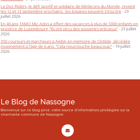
Le Doc Riders, le défi sportif et solidaire de Médecins du Monde, revient
les 12 et 13 septembre prochains : les équipes peuvent s'inscrire
- 23
juillet 2026
En 40 ans, l’AMO Mic-Ados a offert des vacances à plus de 3000 enfants en
province de Luxembourg: "Ils ont vécu des souvenirs précieux"
- 23 juillet
2026
350 coureurs et marcheurs à Ambly en mémoire de Clotilde, décédée
inopinément à l'âge de 6 ans: "Cela nous touche beaucoup"
- 19 juillet
2026
Le Blog de Nassogne
Bienvenue sur ce blog privé, votre source d'informations privilégiée sur la
charmante commune de Nassogne