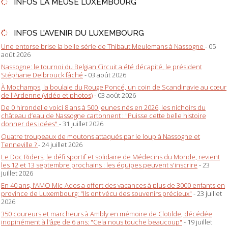
INFOS LA MEUSE LUXEMBOURG
INFOS L'AVENIR DU LUXEMBOURG
Une entorse brise la belle série de Thibaut Meulemans à Nassogne
- 05
août 2026
Nassogne: le tournoi du Belgian Circuit a été décapité, le président
Stéphane Delbrouck fâché
- 03 août 2026
À Mochamps, la boulaie du Rouge Poncé, un coin de Scandinavie au cœur
de l'Ardenne (vidéo et photos)
- 03 août 2026
De 0 hirondelle voici 8 ans à 500 jeunes nés en 2026, les nichoirs du
château d’eau de Nassogne cartonnent : "Puisse cette belle histoire
donner des idées"
- 31 juillet 2026
Quatre troupeaux de moutons attaqués par le loup à Nassogne et
Tenneville ?
- 24 juillet 2026
Le Doc Riders, le défi sportif et solidaire de Médecins du Monde, revient
les 12 et 13 septembre prochains : les équipes peuvent s'inscrire
- 23
juillet 2026
En 40 ans, l’AMO Mic-Ados a offert des vacances à plus de 3000 enfants en
province de Luxembourg: "Ils ont vécu des souvenirs précieux"
- 23 juillet
2026
350 coureurs et marcheurs à Ambly en mémoire de Clotilde, décédée
inopinément à l'âge de 6 ans: "Cela nous touche beaucoup"
- 19 juillet