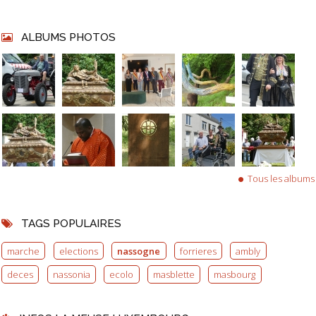
ALBUMS PHOTOS
Tous les albums
TAGS POPULAIRES
marche
elections
nassogne
forrieres
ambly
deces
nassonia
ecolo
masblette
masbourg