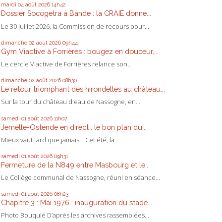
mardi 04
août 2026
14h42
Dossier Socogetra à Bande : la CRAIE donne...
Le 30 juillet 2026, la Commission de recours pour...
dimanche 02
août 2026
09h44
Gym Viactive à Forrières : bougez en douceur,...
Le cercle Viactive de Forrières relance son...
dimanche 02
août 2026
08h30
Le retour triomphant des hirondelles au château...
Sur la tour du château d'eau de Nassogne, en...
samedi 01
août 2026
11h07
Jemelle-Ostende en direct : le bon plan du...
Mieux vaut tard que jamais... Cet été, la...
samedi 01
août 2026
09h31
Fermeture de la N849 entre Masbourg et le...
Le Collège communal de Nassogne, réuni en séance...
samedi 01
août 2026
08h23
Chapitre 3 : Mai 1976 : inauguration du stade...
Photo Bouquié D’après les archives rassemblées...