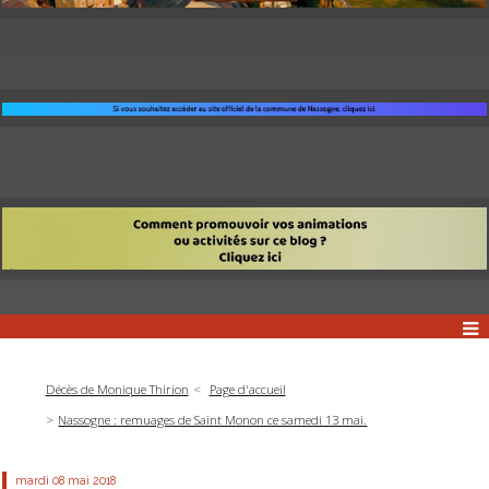
Décès de Monique Thirion
Page d'accueil
Nassogne : remuages de Saint Monon ce samedi 13 mai.
mardi 08
mai 2018