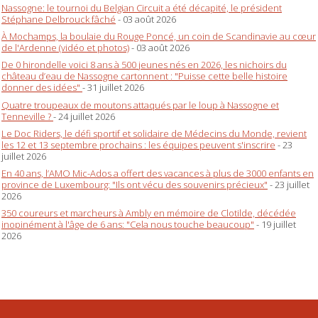
Nassogne: le tournoi du Belgian Circuit a été décapité, le président
Stéphane Delbrouck fâché
- 03 août 2026
À Mochamps, la boulaie du Rouge Poncé, un coin de Scandinavie au cœur
de l'Ardenne (vidéo et photos)
- 03 août 2026
De 0 hirondelle voici 8 ans à 500 jeunes nés en 2026, les nichoirs du
château d’eau de Nassogne cartonnent : "Puisse cette belle histoire
donner des idées"
- 31 juillet 2026
Quatre troupeaux de moutons attaqués par le loup à Nassogne et
Tenneville ?
- 24 juillet 2026
Le Doc Riders, le défi sportif et solidaire de Médecins du Monde, revient
les 12 et 13 septembre prochains : les équipes peuvent s'inscrire
- 23
juillet 2026
En 40 ans, l’AMO Mic-Ados a offert des vacances à plus de 3000 enfants en
province de Luxembourg: "Ils ont vécu des souvenirs précieux"
- 23 juillet
2026
350 coureurs et marcheurs à Ambly en mémoire de Clotilde, décédée
inopinément à l'âge de 6 ans: "Cela nous touche beaucoup"
- 19 juillet
2026