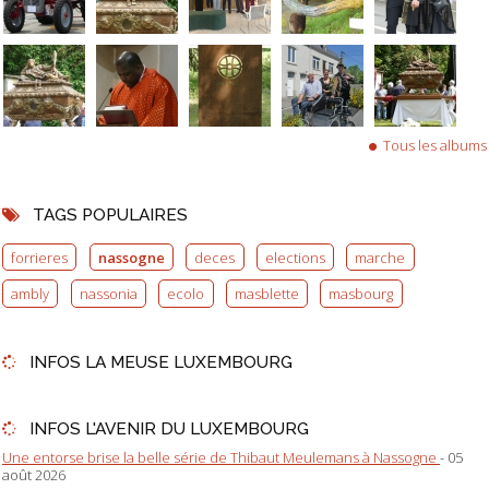
Tous les albums
TAGS POPULAIRES
forrieres
nassogne
deces
elections
marche
ambly
nassonia
ecolo
masblette
masbourg
INFOS LA MEUSE LUXEMBOURG
INFOS L'AVENIR DU LUXEMBOURG
Une entorse brise la belle série de Thibaut Meulemans à Nassogne
- 05
août 2026