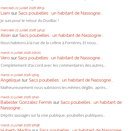
mercredi 22
juillet 2026
16h31
Liam
sur
Sacs poubelles : un habitant de Nassogne...
Je suis pour le retour du DuoBac !
mercredi 22
juillet 2026
14h32
Alisin
sur
Sacs poubelles : un habitant de Nassogne...
Nous habitons à la rue de la colline à Forrières, Et nous...
mardi 21
juillet 2026
20h20
Vero
sur
Sacs poubelles : un habitant de Nassogne...
Complètement d'accord avec les commentaires des autres...
mardi 21
juillet 2026
13h15
Angélique
sur
Sacs poubelles : un habitant de Nassogne...
Malheureusement nous subissons les mêmes dégâts , après...
mardi 21
juillet 2026
11h10
Ballester González Fermín
sur
Sacs poubelles : un habitant de
Nassogne...
Dépôts sauvages sur la voie publique, poubelles publiques...
mardi 21
juillet 2026
10h58
Huberty Martha
sur
Sacs poubelles : un habitant de Nassogne...