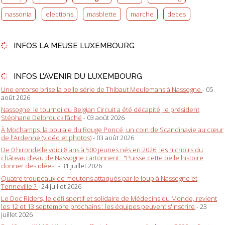
nassonia
elections
masblette
marche
deces
INFOS LA MEUSE LUXEMBOURG
INFOS L'AVENIR DU LUXEMBOURG
Une entorse brise la belle série de Thibaut Meulemans à Nassogne
- 05
août 2026
Nassogne: le tournoi du Belgian Circuit a été décapité, le président
Stéphane Delbrouck fâché
- 03 août 2026
À Mochamps, la boulaie du Rouge Poncé, un coin de Scandinavie au cœur
de l'Ardenne (vidéo et photos)
- 03 août 2026
De 0 hirondelle voici 8 ans à 500 jeunes nés en 2026, les nichoirs du
château d’eau de Nassogne cartonnent : "Puisse cette belle histoire
donner des idées"
- 31 juillet 2026
Quatre troupeaux de moutons attaqués par le loup à Nassogne et
Tenneville ?
- 24 juillet 2026
Le Doc Riders, le défi sportif et solidaire de Médecins du Monde, revient
les 12 et 13 septembre prochains : les équipes peuvent s'inscrire
- 23
juillet 2026