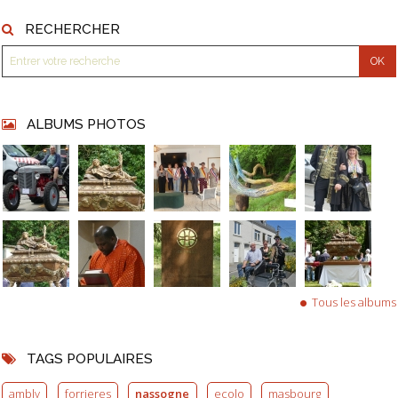
RECHERCHER
ALBUMS PHOTOS
Tous les albums
TAGS POPULAIRES
ambly
forrieres
nassogne
ecolo
masbourg