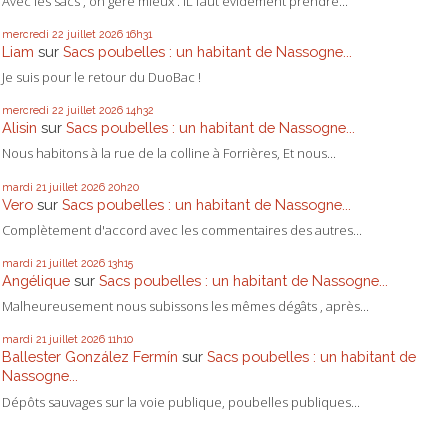
Avec les sacs , on gère mieux . IL faut évidement prendre...
mercredi 22
juillet 2026
16h31
Liam
sur
Sacs poubelles : un habitant de Nassogne...
Je suis pour le retour du DuoBac !
mercredi 22
juillet 2026
14h32
Alisin
sur
Sacs poubelles : un habitant de Nassogne...
Nous habitons à la rue de la colline à Forrières, Et nous...
mardi 21
juillet 2026
20h20
Vero
sur
Sacs poubelles : un habitant de Nassogne...
Complètement d'accord avec les commentaires des autres...
mardi 21
juillet 2026
13h15
Angélique
sur
Sacs poubelles : un habitant de Nassogne...
Malheureusement nous subissons les mêmes dégâts , après...
mardi 21
juillet 2026
11h10
Ballester González Fermín
sur
Sacs poubelles : un habitant de
Nassogne...
Dépôts sauvages sur la voie publique, poubelles publiques...