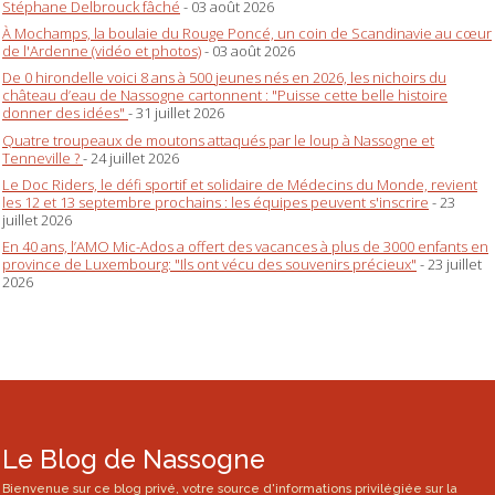
Stéphane Delbrouck fâché
- 03 août 2026
À Mochamps, la boulaie du Rouge Poncé, un coin de Scandinavie au cœur
de l'Ardenne (vidéo et photos)
- 03 août 2026
De 0 hirondelle voici 8 ans à 500 jeunes nés en 2026, les nichoirs du
château d’eau de Nassogne cartonnent : "Puisse cette belle histoire
donner des idées"
- 31 juillet 2026
Quatre troupeaux de moutons attaqués par le loup à Nassogne et
Tenneville ?
- 24 juillet 2026
Le Doc Riders, le défi sportif et solidaire de Médecins du Monde, revient
les 12 et 13 septembre prochains : les équipes peuvent s'inscrire
- 23
juillet 2026
En 40 ans, l’AMO Mic-Ados a offert des vacances à plus de 3000 enfants en
province de Luxembourg: "Ils ont vécu des souvenirs précieux"
- 23 juillet
2026
Le Blog de Nassogne
Bienvenue sur ce blog privé, votre source d'informations privilégiée sur la