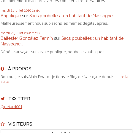
Complètement d'accord avec les commentaires des autres...
mardi 21
juillet 2026
13h15
Angélique
sur
Sacs poubelles : un habitant de Nassogne...
Malheureusement nous subissons les mêmes dégâts , après...
mardi 21
juillet 2026
11h10
Ballester González Fermín
sur
Sacs poubelles : un habitant de
Nassogne...
Dépôts sauvages sur la voie publique, poubelles publiques...
À PROPOS
Bonjour, Je suis Alain Evrard. je tiens le Blog de Nassogne depuis...
Lire la
suite
TWITTER
@petard001
VISITEURS