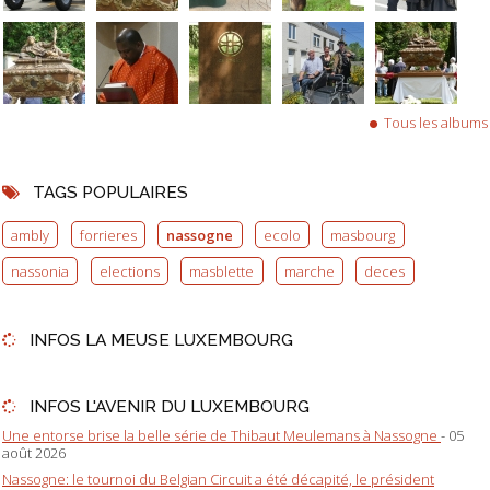
Tous les albums
TAGS POPULAIRES
ambly
forrieres
nassogne
ecolo
masbourg
nassonia
elections
masblette
marche
deces
INFOS LA MEUSE LUXEMBOURG
INFOS L'AVENIR DU LUXEMBOURG
Une entorse brise la belle série de Thibaut Meulemans à Nassogne
- 05
août 2026
Nassogne: le tournoi du Belgian Circuit a été décapité, le président