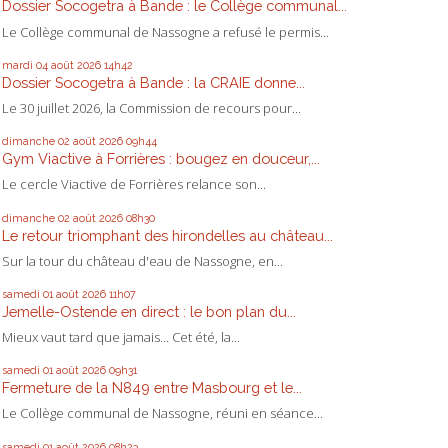
Dossier Socogetra à Bande : le Collège communal...
Le Collège communal de Nassogne a refusé le permis...
mardi 04
août 2026
14h42
Dossier Socogetra à Bande : la CRAIE donne...
Le 30 juillet 2026, la Commission de recours pour...
dimanche 02
août 2026
09h44
Gym Viactive à Forrières : bougez en douceur,...
Le cercle Viactive de Forrières relance son...
dimanche 02
août 2026
08h30
Le retour triomphant des hirondelles au château...
Sur la tour du château d'eau de Nassogne, en...
samedi 01
août 2026
11h07
Jemelle-Ostende en direct : le bon plan du...
Mieux vaut tard que jamais... Cet été, la...
samedi 01
août 2026
09h31
Fermeture de la N849 entre Masbourg et le...
Le Collège communal de Nassogne, réuni en séance...
samedi 01
août 2026
08h23