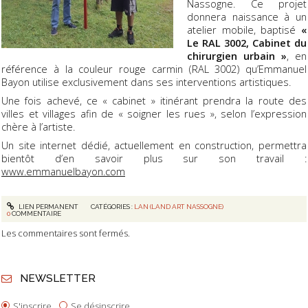
Nassogne. Ce projet
donnera naissance à un
atelier mobile, baptisé
«
Le RAL 3002, Cabinet du
chirurgien urbain »
, en
référence à la couleur rouge carmin (RAL 3002) qu’Emmanuel
Bayon utilise exclusivement dans ses interventions artistiques.
Une fois achevé, ce « cabinet » itinérant prendra la route des
villes et villages afin de « soigner les rues », selon l’expression
chère à l’artiste.
Un site internet dédié, actuellement en construction, permettra
bientôt d’en savoir plus sur son travail :
www.emmanuelbayon.com
LIEN PERMANENT
CATÉGORIES :
LAN (LAND ART NASSOGNE)
0
COMMENTAIRE
Les commentaires sont fermés.
NEWSLETTER
S'inscrire
Se désinscrire