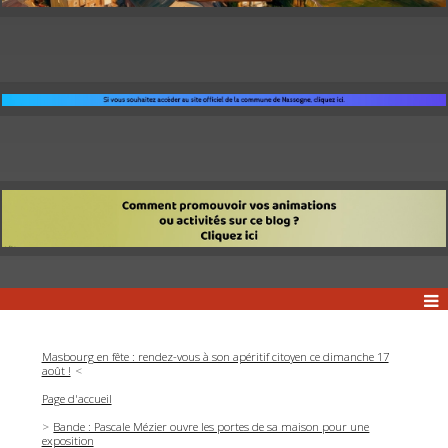
Masbourg en fête : rendez-vous à son apéritif citoyen ce dimanche 17
août !
Page d'accueil
Bande : Pascale Mézier ouvre les portes de sa maison pour une
exposition