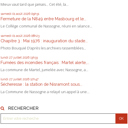
Mieux vaut tard que jamais... Cet été, la...
samedi 01
août 2026
09h31
Fermeture de la N849 entre Masbourg et le...
Le Collège communal de Nassogne, réuni en séance...
samedi 01
août 2026
08h23
Chapitre 3 : Mai 1976 : inauguration du stade...
Photo Bouquié D’après les archives rassemblées...
lundi 27
juillet 2026
13h33
Fumées des incendies français : Martel alerte,...
La commune de Martel, jumelée avec Nassogne, a...
lundi 27
juillet 2026
12h47
Sécheresse : la station de Nisramont sous...
La Commune de Nassogne a relayé un appel à une...
RECHERCHER