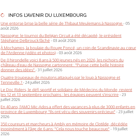
INFOS L'AVENIR DU LUXEMBOURG
Une entorse brise la belle série de Thibaut Meulemans à Nassogne
- 05
août 2026
Nassogne: le tournoi du Belgian Circuit a été décapité, le président
Stéphane Delbrouck fâché
- 03 août 2026
À Mochamps, la boulaie du Rouge Poncé, un coin de Scandinavie au cœur
de l'Ardenne (vidéo et photos)
- 03 août 2026
De 0 hirondelle voici 8 ans à 500 jeunes nés en 2026, les nichoirs du
château d’eau de Nassogne cartonnent : "Puisse cette belle histoire
donner des idées"
- 31 juillet 2026
Quatre troupeaux de moutons attaqués par le loup à Nassogne et
Tenneville ?
- 24 juillet 2026
Le Doc Riders, le défi sportif et solidaire de Médecins du Monde, revient
les 12 et 13 septembre prochains : les équipes peuvent s'inscrire
- 23
juillet 2026
En 40 ans, l’AMO Mic-Ados a offert des vacances à plus de 3000 enfants en
province de Luxembourg: "Ils ont vécu des souvenirs précieux"
- 23 juillet
2026
350 coureurs et marcheurs à Ambly en mémoire de Clotilde, décédée
inopinément à l'âge de 6 ans: "Cela nous touche beaucoup"
- 19 juillet
2026