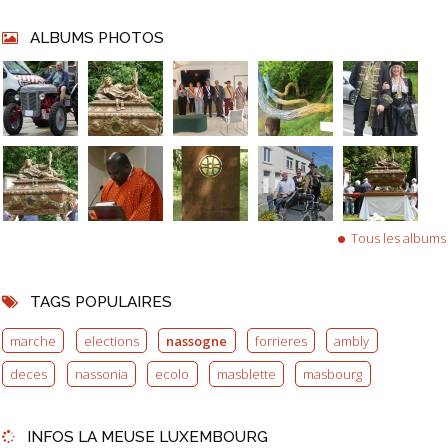
ALBUMS PHOTOS
Tous les albums
TAGS POPULAIRES
marche
elections
nassogne
forrieres
ambly
deces
nassonia
ecolo
masblette
masbourg
INFOS LA MEUSE LUXEMBOURG