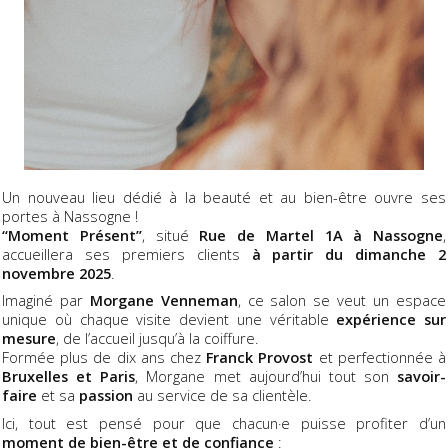
Un nouveau lieu dédié à la beauté et au bien-être ouvre ses
portes à Nassogne !
“Moment Présent”
, situé
Rue de Martel 1A à Nassogne
,
accueillera ses premiers clients
à partir du dimanche 2
novembre 2025
.
Imaginé par
Morgane Venneman
, ce salon se veut un espace
unique où chaque visite devient une véritable
expérience sur
mesure
, de l’accueil jusqu’à la coiffure.
Formée plus de dix ans chez
Franck Provost
et perfectionnée à
Bruxelles et Paris
, Morgane met aujourd’hui tout son
savoir-
faire
et sa
passion
au service de sa clientèle.
Ici, tout est pensé pour que chacun·e puisse profiter d’un
moment de bien-être et de confiance
: