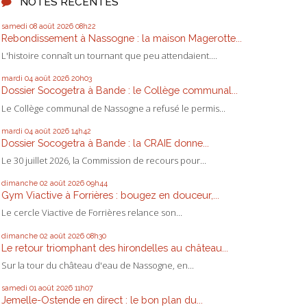
NOTES RÉCENTES
samedi 08
août 2026
08h22
Rebondissement à Nassogne : la maison Magerotte...
L'histoire connaît un tournant que peu attendaient....
mardi 04
août 2026
20h03
Dossier Socogetra à Bande : le Collège communal...
Le Collège communal de Nassogne a refusé le permis...
mardi 04
août 2026
14h42
Dossier Socogetra à Bande : la CRAIE donne...
Le 30 juillet 2026, la Commission de recours pour...
dimanche 02
août 2026
09h44
Gym Viactive à Forrières : bougez en douceur,...
Le cercle Viactive de Forrières relance son...
dimanche 02
août 2026
08h30
Le retour triomphant des hirondelles au château...
Sur la tour du château d'eau de Nassogne, en...
samedi 01
août 2026
11h07
Jemelle-Ostende en direct : le bon plan du...