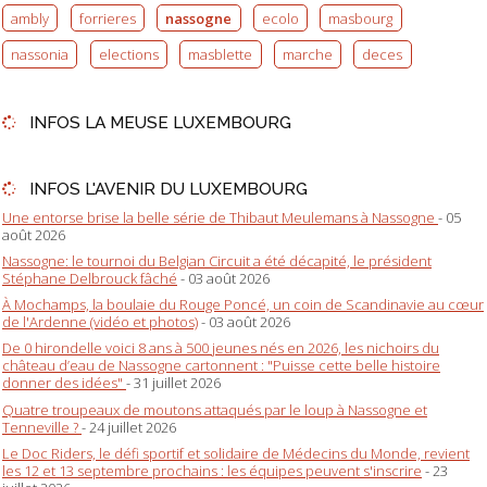
ambly
forrieres
nassogne
ecolo
masbourg
nassonia
elections
masblette
marche
deces
INFOS LA MEUSE LUXEMBOURG
INFOS L'AVENIR DU LUXEMBOURG
Une entorse brise la belle série de Thibaut Meulemans à Nassogne
- 05
août 2026
Nassogne: le tournoi du Belgian Circuit a été décapité, le président
Stéphane Delbrouck fâché
- 03 août 2026
À Mochamps, la boulaie du Rouge Poncé, un coin de Scandinavie au cœur
de l'Ardenne (vidéo et photos)
- 03 août 2026
De 0 hirondelle voici 8 ans à 500 jeunes nés en 2026, les nichoirs du
château d’eau de Nassogne cartonnent : "Puisse cette belle histoire
donner des idées"
- 31 juillet 2026
Quatre troupeaux de moutons attaqués par le loup à Nassogne et
Tenneville ?
- 24 juillet 2026
Le Doc Riders, le défi sportif et solidaire de Médecins du Monde, revient
les 12 et 13 septembre prochains : les équipes peuvent s'inscrire
- 23