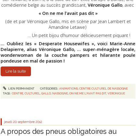
comédienne belge au succès grandissant,
Véronique Gallo
, avec
« On ne me l’avait pas dit »
(de et par Véronique Gallo, mis en scène par Jean Lambert et
Amandine Letawe)
… Un petit bijou d’humour délicieusement piquant !
… Oubliez les « Desperate Housewifes », voici Marie-Anne
Delapierre, alias Véronique Gallo, … super-ménagère locale,
wonderwoman de la couche pampers et hilarante poule
pondeuse en mal de passion !
Lire la suite
LIEN PERMANENT
CATÉGORIES :
ANIMATIONS
,
CENTRE CULTUREL DE NASSOGNE
TAGS :
CENTRE
,
CULTUREL
,
GALLO
,
NASSOGNE
,
ON NE ME L'AVAIT PAS DIT
,
VÉRONIQUE
jeudi 20
septembre 2012
A propos des pneus obligatoires au