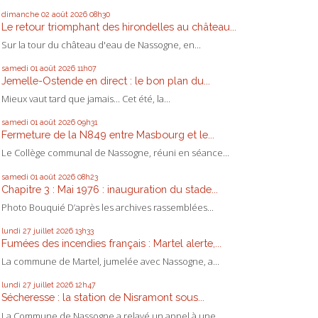
dimanche 02
août 2026
08h30
Le retour triomphant des hirondelles au château...
Sur la tour du château d'eau de Nassogne, en...
samedi 01
août 2026
11h07
Jemelle-Ostende en direct : le bon plan du...
Mieux vaut tard que jamais... Cet été, la...
samedi 01
août 2026
09h31
Fermeture de la N849 entre Masbourg et le...
Le Collège communal de Nassogne, réuni en séance...
samedi 01
août 2026
08h23
Chapitre 3 : Mai 1976 : inauguration du stade...
Photo Bouquié D’après les archives rassemblées...
lundi 27
juillet 2026
13h33
Fumées des incendies français : Martel alerte,...
La commune de Martel, jumelée avec Nassogne, a...
lundi 27
juillet 2026
12h47
Sécheresse : la station de Nisramont sous...
La Commune de Nassogne a relayé un appel à une...