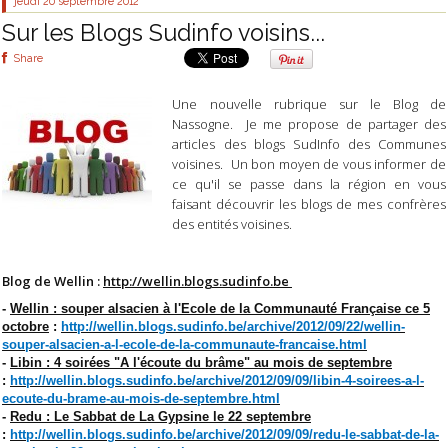
jeudi 20
septembre 2012
Sur les Blogs Sudinfo voisins...
Share
Une nouvelle rubrique sur le Blog de
Nassogne. Je me propose de partager des
articles des blogs SudInfo des Communes
voisines. Un bon moyen de vous informer de
ce qu'il se passe dans la région en vous
faisant découvrir les blogs de mes confrères
des entités voisines.
Blog de Wellin :
http://wellin.blogs.sudinfo.be
-
Wellin : souper alsacien à l'Ecole de la Communauté Française ce 5
octobre
:
http://wellin.blogs.sudinfo.be/archive/2012/09/22/wellin-
souper-alsacien-a-l-ecole-de-la-communaute-francaise.html
-
Libin : 4 soirées "A l'écoute du brâme" au mois de septembre
:
http://wellin.blogs.sudinfo.be/archive/2012/09/09/libin-4-soirees-a-l-
ecoute-du-brame-au-mois-de-septembre.html
-
Redu : Le Sabbat de La Gypsine le 22 septembre
:
http://wellin.blogs.sudinfo.be/archive/2012/09/09/redu-le-sabbat-de-la-