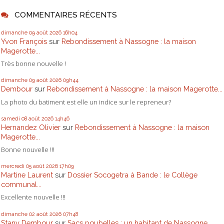
COMMENTAIRES RÉCENTS
dimanche 09
août 2026
16h04
Yvon François
sur
Rebondissement à Nassogne : la maison
Magerotte...
Très bonne nouvelle !
dimanche 09
août 2026
09h44
Dembour
sur
Rebondissement à Nassogne : la maison Magerotte...
La photo du batiment est elle un indice sur le repreneur?
samedi 08
août 2026
14h46
Hernandez Olivier
sur
Rebondissement à Nassogne : la maison
Magerotte...
Bonne nouvelle !!!
mercredi 05
août 2026
17h09
Martine Laurent
sur
Dossier Socogetra à Bande : le Collège
communal...
Excellente nouvelle !!!
dimanche 02
août 2026
07h48
Stany Dembour
sur
Sacs poubelles : un habitant de Nassogne...