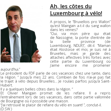
Ah, les côtes du
Luxembourg à vélo!
A propos, le “Bruxellois pro Wallon”
qu’est Maingain a-t-il du sang wallon
dans les veines?
“Oui, via mon père qui était
de Nassogne, la porte d’entrée de
la belle province (de
Luxembourg, NDLR)”, dit-il. “Maman
était Alostoise et moi, je suis né à
Bruxelles, mais je garde des
attaches affectives très fortes avec
cette partie du Luxembourg où
j’aime encore me promener
aujourd’hui.”
Le président du FDF parle de ces vacances chez une tante, dans
la région. “ Jusqu’à mes 22 ans. Combien de fois n’ai-je pas fait
le trajet à vélo depuis Bruxelles… Je roulais parfois jusqu’à Saint-
Hubert.
Il y a quelques belles côtes dans la région. “
Et Olivier Maingain promet de les refaire. Il a repris
l’entraînement lors de ses vacances, dans cette partie vallonnée
de Bourgogne où il possède une maison.
“J’ai retrouvé le plaisir de refaire du vélo en suant! ”, conclut-il.
(D.SW.)