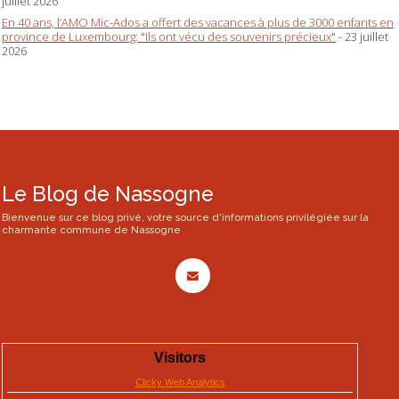
juillet 2026
En 40 ans, l’AMO Mic-Ados a offert des vacances à plus de 3000 enfants en
province de Luxembourg: "Ils ont vécu des souvenirs précieux"
- 23 juillet
2026
Le Blog de Nassogne
Bienvenue sur ce blog privé, votre source d'informations privilégiée sur la
charmante commune de Nassogne