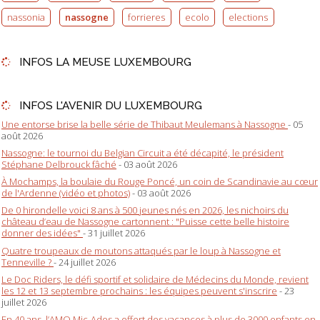
nassonia
nassogne
forrieres
ecolo
elections
INFOS LA MEUSE LUXEMBOURG
INFOS L'AVENIR DU LUXEMBOURG
Une entorse brise la belle série de Thibaut Meulemans à Nassogne
- 05
août 2026
Nassogne: le tournoi du Belgian Circuit a été décapité, le président
Stéphane Delbrouck fâché
- 03 août 2026
À Mochamps, la boulaie du Rouge Poncé, un coin de Scandinavie au cœur
de l'Ardenne (vidéo et photos)
- 03 août 2026
De 0 hirondelle voici 8 ans à 500 jeunes nés en 2026, les nichoirs du
château d’eau de Nassogne cartonnent : "Puisse cette belle histoire
donner des idées"
- 31 juillet 2026
Quatre troupeaux de moutons attaqués par le loup à Nassogne et
Tenneville ?
- 24 juillet 2026
Le Doc Riders, le défi sportif et solidaire de Médecins du Monde, revient
les 12 et 13 septembre prochains : les équipes peuvent s'inscrire
- 23
juillet 2026
En 40 ans, l’AMO Mic-Ados a offert des vacances à plus de 3000 enfants en