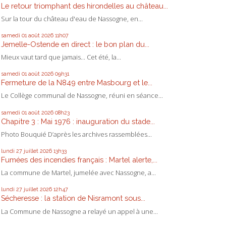
Le retour triomphant des hirondelles au château...
Sur la tour du château d'eau de Nassogne, en...
samedi 01
août 2026
11h07
Jemelle-Ostende en direct : le bon plan du...
Mieux vaut tard que jamais... Cet été, la...
samedi 01
août 2026
09h31
Fermeture de la N849 entre Masbourg et le...
Le Collège communal de Nassogne, réuni en séance...
samedi 01
août 2026
08h23
Chapitre 3 : Mai 1976 : inauguration du stade...
Photo Bouquié D’après les archives rassemblées...
lundi 27
juillet 2026
13h33
Fumées des incendies français : Martel alerte,...
La commune de Martel, jumelée avec Nassogne, a...
lundi 27
juillet 2026
12h47
Sécheresse : la station de Nisramont sous...
La Commune de Nassogne a relayé un appel à une...