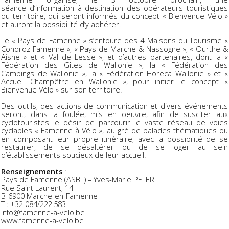
séance d’information à destination des opérateurs touristiques
du territoire, qui seront informés du concept « Bienvenue Vélo »
et auront la possibilité d’y adhérer.
Le « Pays de Famenne » s’entoure des 4 Maisons du Tourisme «
Condroz-Famenne », « Pays de Marche & Nassogne », « Ourthe &
Aisne » et « Val de Lesse », et d’autres partenaires, dont la «
Fédération des Gîtes de Wallonie », la « Fédération des
Campings de Wallonie », la « Fédération Horeca Wallonie » et «
Accueil Champêtre en Wallonie », pour initier le concept «
Bienvenue Vélo » sur son territoire.
Des outils, des actions de communication et divers événements
seront, dans la foulée, mis en oeuvre, afin de susciter aux
cyclotouristes le désir de parcourir le vaste réseau de voies
cyclables « Famenne à Vélo », au gré de balades thématiques ou
en composant leur propre itinéraire, avec la possibilité de se
restaurer, de se désaltérer ou de se loger au sein
d’établissements soucieux de leur accueil.
Renseignements
:
Pays de Famenne (ASBL) – Yves-Marie PETER
Rue Saint Laurent, 14
B-6900 Marche-en-Famenne
T : +32 084/222.583
info@famenne-a-velo.be
www.famenne-a-velo.be