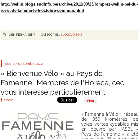
http://wellin.blogs.sudinfo.be/archive/2012/09/23/lomprez-wellin-bal-du-
roi-et-de-la-reine-le-6-octobre-commun.html
LIEN PERMANENT
CATÉGORIES :
BLOGS VOISINS
jeudi 27
septembre 2012
« Bienvenue Vélo » au Pays de
Famenne...Membres de l'Horeca, ceci
vous intéresse particulièrement
Share
« Famenne à Vélo », réseau
de 350 kilomètres de
voies vertes cyclables mis
en oeuvre par l’ASBL «
Pays de Famenne », a été
inauguré le 23 juin dernier.