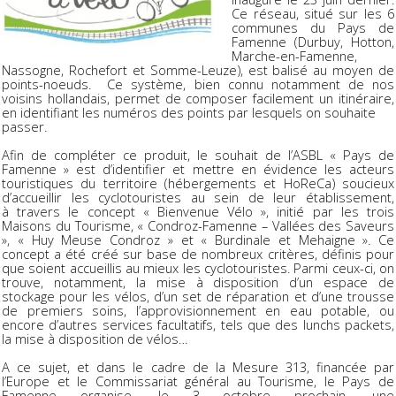
Ce réseau, situé sur les 6
communes du Pays de
Famenne (Durbuy, Hotton,
Marche-en-Famenne,
Nassogne, Rochefort et Somme-Leuze), est balisé au moyen de
points-noeuds. Ce système, bien connu notamment de nos
voisins hollandais, permet de composer facilement un itinéraire,
en identifiant les numéros des points par lesquels on souhaite
passer.
Afin de compléter ce produit, le souhait de l’ASBL « Pays de
Famenne » est d’identifier et mettre en évidence les acteurs
touristiques du territoire (hébergements et HoReCa) soucieux
d’accueillir les cyclotouristes au sein de leur établissement,
à travers le concept « Bienvenue Vélo », initié par les trois
Maisons du Tourisme, « Condroz-Famenne – Vallées des Saveurs
», « Huy Meuse Condroz » et « Burdinale et Mehaigne ». Ce
concept a été créé sur base de nombreux critères, définis pour
que soient accueillis au mieux les cyclotouristes. Parmi ceux-ci, on
trouve, notamment, la mise à disposition d’un espace de
stockage pour les vélos, d’un set de réparation et d’une trousse
de premiers soins, l’approvisionnement en eau potable, ou
encore d’autres services facultatifs, tels que des lunchs packets,
la mise à disposition de vélos…
A ce sujet, et dans le cadre de la Mesure 313, financée par
l’Europe et le Commissariat général au Tourisme, le Pays de
Famenne organise, le 3 octobre prochain, une