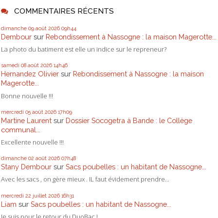
COMMENTAIRES RÉCENTS
dimanche 09
août 2026
09h44
Dembour
sur
Rebondissement à Nassogne : la maison Magerotte...
La photo du batiment est elle un indice sur le repreneur?
samedi 08
août 2026
14h46
Hernandez Olivier
sur
Rebondissement à Nassogne : la maison
Magerotte...
Bonne nouvelle !!!
mercredi 05
août 2026
17h09
Martine Laurent
sur
Dossier Socogetra à Bande : le Collège
communal...
Excellente nouvelle !!!
dimanche 02
août 2026
07h48
Stany Dembour
sur
Sacs poubelles : un habitant de Nassogne...
Avec les sacs , on gère mieux . IL faut évidement prendre...
mercredi 22
juillet 2026
16h31
Liam
sur
Sacs poubelles : un habitant de Nassogne...
Je suis pour le retour du DuoBac !