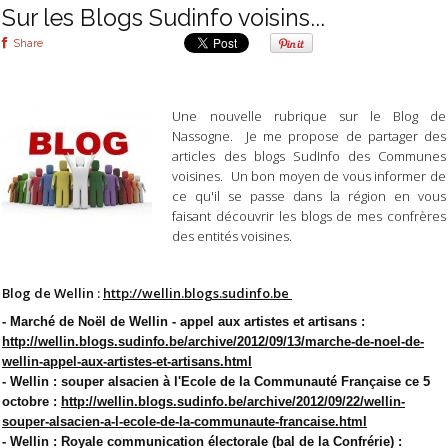
Sur les Blogs Sudinfo voisins...
Share
Une nouvelle rubrique sur le Blog de
Nassogne. Je me propose de partager des
articles des blogs SudInfo des Communes
voisines. Un bon moyen de vous informer de
ce qu'il se passe dans la région en vous
faisant découvrir les blogs de mes confrères
des entités voisines.
Blog de Wellin :
http://wellin.blogs.sudinfo.be
-
Marché de Noël de Wellin - appel aux artistes et artisans :
http://wellin.blogs.sudinfo.be/archive/2012/09/13/marche-de-noel-de-
wellin-appel-aux-artistes-et-artisans.html
- Wellin : souper alsacien à l'Ecole de la Communauté Française ce 5
octobre :
http://wellin.blogs.sudinfo.be/archive/2012/09/22/wellin-
souper-alsacien-a-l-ecole-de-la-communaute-francaise.html
- Wellin : Royale communication électorale (bal de la Confrérie) :