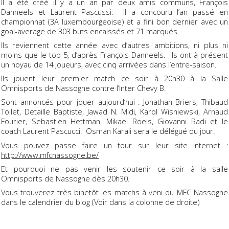
Il a été créé il y a un an par deux amis communs, François
Danneels et Laurent Pascussi. Il a concouru l’an passé en
championnat (3A luxembourgeoise) et a fini bon dernier avec un
goal-average de 303 buts encaissés et 71 marqués.
Ils reviennent cette année avec d’autres ambitions, ni plus ni
moins que le top 5, d’après François Danneels. Ils ont à présent
un noyau de 14 joueurs, avec cinq arrivées dans l’entre-saison.
Ils jouent leur premier match ce soir à 20h30 à la Salle
Omnisports de Nassogne contre l’Inter Chevy B.
Sont annoncés pour jouer aujourd’hui : Jonathan Briers, Thibaud
Tollet, Detaille Baptiste, Jawad N. Midi, Karol Wisniewski, Arnaud
Fourier, Sebastien Hettman, Mikael Roels, Giovanni Radi et le
coach Laurent Pascucci. Osman Karali sera le délégué du jour.
Vous pouvez passe faire un tour sur leur site internet :
http://www.mfcnassogne.be/
Et pourquoi ne pas venir les soutenir ce soir à la salle
Omnisports de Nassogne dès 20h30.
Vous trouverez très binetôt les matchs à veni du MFC Nassogne
dans le calendrier du blog (Voir dans la colonne de droite)