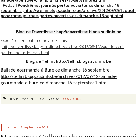
-
F
edasil Pondrôme : journée portes ouvertes ce dimanche 16
septembre
:
http://wellin.blogs.sudinfo.be/archive/2012/09/09/fedasil-
pondrome-journee-portes-ouvertes-ce-dimanche-16-sept.html
Blog de Daverdisse :
http://daverdisse.blogs.sudinfo.be
Expo: "Le cerf, patrimoine ardennais"
:
http://daverdisse.blogs.sudinfo.be/archive/2012/08/16/expo-le-cerf-
patrimoine-ardennais.html
Blog de Tellin :
http://tellin.blogs.sudinfo.be
Ballade gourmande à Bure ce dimanche 16 septembre:
http://tellin.blogs.sudinfo.be/archive/2012/09/12/ballade-
gourmande-a-bure-ce-dimanche-16-septembre1.html
LIEN PERMANENT
CATÉGORIES :
BLOGS VOISINS
mercredi 12
septembre 2012