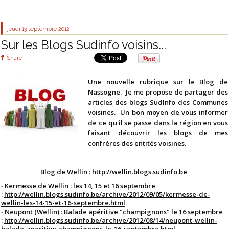
jeudi 13
septembre 2012
Sur les Blogs Sudinfo voisins...
Share
Une nouvelle rubrique sur le Blog de
Nassogne. Je me propose de partager des
articles des blogs SudInfo des Communes
voisines. Un bon moyen de vous informer
de ce qu'il se passe dans la région en vous
faisant découvrir les blogs de mes
confrères des entités voisines.
Blog de Wellin :
http://wellin.blogs.sudinfo.be
-
Kermesse de Wellin : les 14, 15 et 16 septembre
:
http://wellin.blogs.sudinfo.be/archive/2012/09/05/kermesse-de-
wellin-les-14-15-et-16-septembre.html
-
Neupont (Wellin) : Balade apéritive "champignons" le 16 septembre
:
http://wellin.blogs.sudinfo.be/archive/2012/08/14/neupont-wellin-
balade-aperitive-champignons-le-16-septembre.html