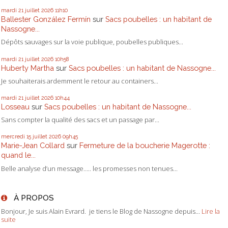
mardi 21
juillet 2026
11h10
Ballester González Fermín
sur
Sacs poubelles : un habitant de
Nassogne...
Dépôts sauvages sur la voie publique, poubelles publiques...
mardi 21
juillet 2026
10h58
Huberty Martha
sur
Sacs poubelles : un habitant de Nassogne...
Je souhaiterais ardemment le retour au containers...
mardi 21
juillet 2026
10h44
Losseau
sur
Sacs poubelles : un habitant de Nassogne...
Sans compter la qualité des sacs et un passage par...
mercredi 15
juillet 2026
09h45
Marie-Jean Collard
sur
Fermeture de la boucherie Magerotte :
quand le...
Belle analyse d’un message….. les promesses non tenues...
À PROPOS
Bonjour, Je suis Alain Evrard. je tiens le Blog de Nassogne depuis...
Lire la
suite