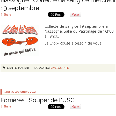
Nassogne : Collecte de sang ce mercredi
19 septembre
Share
Collecte de sang ce 19 septembre à
Nassogne, Salle du Patronage de 16h00
à 19h00.
La Croix-Rouge a besoin de vous.
LIEN PERMANENT
CATÉGORIES :
DIVERS
,
SANTÉ
lundi 10
septembre 2012
Forrières : Souper de l'USC
Share