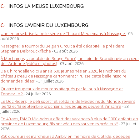
INFOS LA MEUSE LUXEMBOURG
INFOS L'AVENIR DU LUXEMBOURG
Une entorse brise la belle série de Thibaut Meulemans à Nassogne
- 05
août 2026
Nassogne: le tournoi du Belgian Circuit a été décapité, le président
Stéphane Delbrouck fâché
- 03 août 2026
À Mochamps, la boulaie du Rouge Poncé, un coin de Scandinavie au cœur
de l'Ardenne (vidéo et photos)
- 03 août 2026
De 0 hirondelle voici 8 ans à 500 jeunes nés en 2026, les nichoirs du
château d’eau de Nassogne cartonnent : "Puisse cette belle histoire
donner des idées"
- 31 juillet 2026
Quatre troupeaux de moutons attaqués par le loup à Nassogne et
Tenneville ?
- 24 juillet 2026
Le Doc Riders, le défi sportif et solidaire de Médecins du Monde, revient
les 12 et 13 septembre prochains : les équipes peuvent s'inscrire
- 23
juillet 2026
En 40 ans, l’AMO Mic-Ados a offert des vacances à plus de 3000 enfants en
province de Luxembourg: "Ils ont vécu des souvenirs précieux"
- 23 juillet
2026
350 coureurs et marcheurs à Ambly en mémoire de Clotilde, décédée