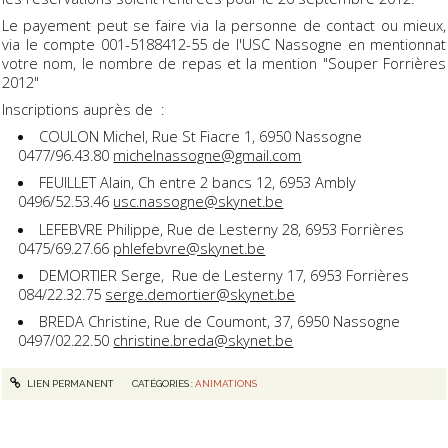
Le payement peut se faire via la personne de contact ou mieux,
via le compte 001-5188412-55 de l'USC Nassogne en mentionnat
votre nom, le nombre de repas et la mention "Souper Forrières
2012"
Inscriptions auprès de :
COULON Michel, Rue St Fiacre 1, 6950 Nassogne
0477/96.43.80
michelnassogne@gmail.com
FEUILLET Alain, Ch entre 2 bancs 12, 6953 Ambly
0496/52.53.46
usc.nassogne@skynet.be
LEFEBVRE Philippe, Rue de Lesterny 28, 6953 Forrières
0475/69.27.66
phlefebvre@skynet.be
DEMORTIER Serge, Rue de Lesterny 17, 6953 Forrières
084/22.32.75
serge.demortier@skynet.be
BREDA Christine, Rue de Coumont, 37, 6950 Nassogne
0497/02.22.50
christine.breda@skynet.be
LIEN PERMANENT
CATÉGORIES :
ANIMATIONS