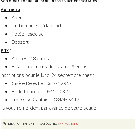
Son dîner annuel au profil des ses actions sociales
Au menu
:
Apéritif
Jambon braisé à la broche
Potée liégeoise
Dessert
Prix
:
Adultes : 18 euros
Enfants de moins de 12 ans : 8 euros
Inscriptions pour le lundi 24 septembre chez :
Gisèle Defêche : 084/21.29.52
Emile Poncelet : 084/21.08.72
Françoise Gauthier : 084/45.54.17
Ils vous remercient par avance de votre soutien
LIEN PERMANENT
CATÉGORIES :
ANIMATIONS