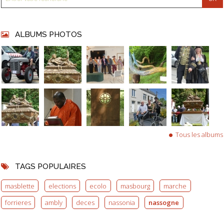
ALBUMS PHOTOS
Tous les albums
TAGS POPULAIRES
masblette
elections
ecolo
masbourg
marche
forrieres
ambly
deces
nassonia
nassogne