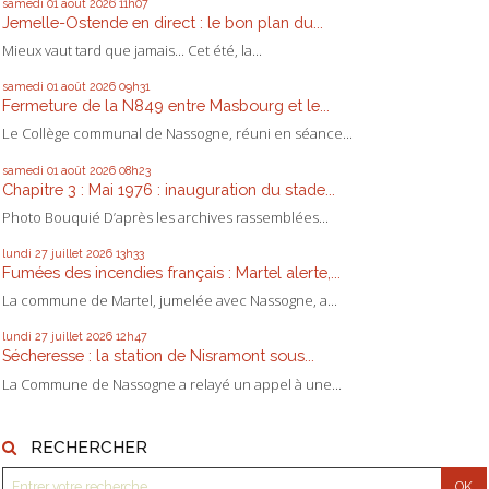
samedi 01
août 2026
11h07
Jemelle-Ostende en direct : le bon plan du...
Mieux vaut tard que jamais... Cet été, la...
samedi 01
août 2026
09h31
Fermeture de la N849 entre Masbourg et le...
Le Collège communal de Nassogne, réuni en séance...
samedi 01
août 2026
08h23
Chapitre 3 : Mai 1976 : inauguration du stade...
Photo Bouquié D’après les archives rassemblées...
lundi 27
juillet 2026
13h33
Fumées des incendies français : Martel alerte,...
La commune de Martel, jumelée avec Nassogne, a...
lundi 27
juillet 2026
12h47
Sécheresse : la station de Nisramont sous...
La Commune de Nassogne a relayé un appel à une...
RECHERCHER