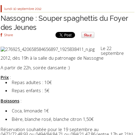
lundi 10
septembre 2012
Nassogne : Souper spaghettis du Foyer
des Jeunes
Share
Le 22
septembre
2012, dès 19h à la salle du patronage de Nassogne
A partir de 22h, soirée dansante :)
Prix
:
Repas adultes : 10€
Repas enfants : 5€
Boissons
:
Coca, limonade 1€
Bière, blanche rosé, blanche citron 1,50€
Réservation souhaitée pour le 19 septembre au
0472/72.48.93 ou 0494/84.84.71 ou 084/21.47.86 (entre 17h et 21h)