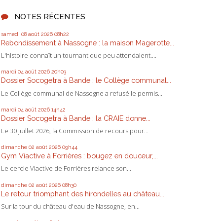
NOTES RÉCENTES
samedi 08
août 2026
08h22
Rebondissement à Nassogne : la maison Magerotte...
L'histoire connaît un tournant que peu attendaient....
mardi 04
août 2026
20h03
Dossier Socogetra à Bande : le Collège communal...
Le Collège communal de Nassogne a refusé le permis...
mardi 04
août 2026
14h42
Dossier Socogetra à Bande : la CRAIE donne...
Le 30 juillet 2026, la Commission de recours pour...
dimanche 02
août 2026
09h44
Gym Viactive à Forrières : bougez en douceur,...
Le cercle Viactive de Forrières relance son...
dimanche 02
août 2026
08h30
Le retour triomphant des hirondelles au château...
Sur la tour du château d'eau de Nassogne, en...