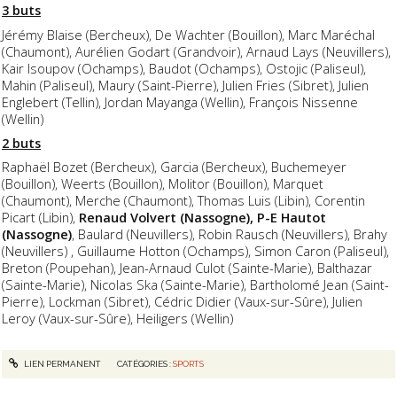
3 buts
Jérémy Blaise (Bercheux), De Wachter (Bouillon), Marc Maréchal
(Chaumont), Aurélien Godart (Grandvoir), Arnaud Lays (Neuvillers),
Kair Isoupov (Ochamps), Baudot (Ochamps), Ostojic (Paliseul),
Mahin (Paliseul), Maury (Saint-Pierre), Julien Fries (Sibret), Julien
Englebert (Tellin), Jordan Mayanga (Wellin), François Nissenne
(Wellin)
2 buts
Raphaël Bozet (Bercheux), Garcia (Bercheux), Buchemeyer
(Bouillon), Weerts (Bouillon), Molitor (Bouillon), Marquet
(Chaumont), Merche (Chaumont), Thomas Luis (Libin), Corentin
Picart (Libin),
Renaud Volvert (Nassogne), P-E Hautot
(Nassogne)
, Baulard (Neuvillers), Robin Rausch (Neuvillers), Brahy
(Neuvillers) , Guillaume Hotton (Ochamps), Simon Caron (Paliseul),
Breton (Poupehan), Jean-Arnaud Culot (Sainte-Marie), Balthazar
(Sainte-Marie), Nicolas Ska (Sainte-Marie), Bartholomé Jean (Saint-
Pierre), Lockman (Sibret), Cédric Didier (Vaux-sur-Sûre), Julien
Leroy (Vaux-sur-Sûre), Heiligers (Wellin)
LIEN PERMANENT
CATÉGORIES :
SPORTS