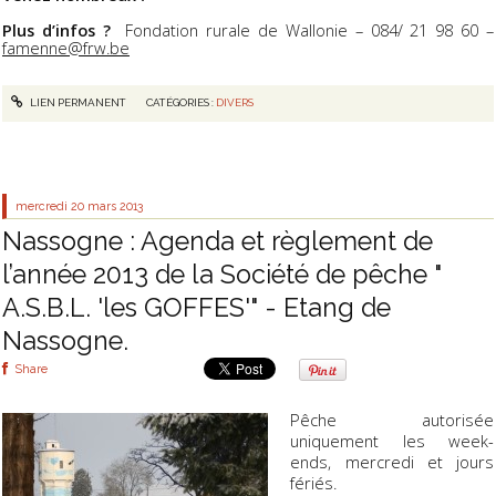
Plus d’infos ?
Fondation rurale de Wallonie – 084/ 21 98 60 –
famenne@frw.be
LIEN PERMANENT
CATÉGORIES :
DIVERS
mercredi 20
mars 2013
Nassogne : Agenda et règlement de
l’année 2013 de la Société de pêche "
A.S.B.L. 'les GOFFES'" - Etang de
Nassogne.
Share
Pêche autorisée
uniquement les week-
ends, mercredi et jours
fériés.