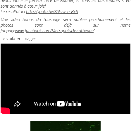
avons lancé le fameux titre de Baauer, et tous les participants s’ en
sont donnés à cœur joie!
Le résultat ici
http://youtu.be/XAkzw_n-Bx8
Une vidéo bonus du tournage sera publiée prochainement et les
photos sont déjà sur notre
fanpage
www.facebook.com/MetropolisDiscotheque
"
Le voilà en images :