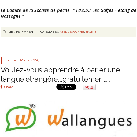
Le Comité de la Société de pêche " l'a.s.b.l. les Goffes - étang de
Nassogne "
LIEN PERMANENT
CATÉGORIES :
ASBL LES GOFFES
,
SPORTS
mercredi 20
mars 2013
Voulez-vous apprendre à parler une
langue étrangère...gratuitement...
Share