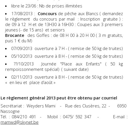
libre le 23/06 : Nb de prises illimitées
17/08/2013 :
Concours
de pêche aux Blancs ( demandez
le règlement du concours par mail : Inscription gratuite ) :
de 09 à 12 H et de 13H30 à 16H30 : Coupes aux 3 premiers
jeunes (- de 15 ans) et seniors
Brocante
des Goffes : de 08 H 00 à 20 H 00 ( 3 m gratuits,
puis 1 € du M)
07/09/2013 ouverture à 7 H - ( remise de 50 kg de truites)
05/10/2013 ouverture à 8 H - ( remise de 50 kg de truites)
??/10/2013 Journée "Place aux Enfants" ( 50 kg
rempoissonnement spécial) ( suivant date)
02/11/2013 ouverture à 8 H - ( remise de 50 kg de truites)
« en lieu et place d’août »
Le règlement général 2013 peut être obtenu par courriel
Secrétariat : Weyders Mami - Rue des Clusères, 22 - 6950
Nassogne
Tél. : 084/210 491 - Mobil : 0475/ 592 347 - E-mail :
mamwd@skynet.be