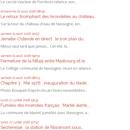
Le cercle Viactive de Forrières relance son...
dimanche 02
août 2026
08h30
Le retour triomphant des hirondelles au château...
Sur la tour du château d'eau de Nassogne, en...
samedi 01
août 2026
11h07
Jemelle-Ostende en direct : le bon plan du...
Mieux vaut tard que jamais... Cet été, la...
samedi 01
août 2026
09h31
Fermeture de la N849 entre Masbourg et le...
Le Collège communal de Nassogne, réuni en séance...
samedi 01
août 2026
08h23
Chapitre 3 : Mai 1976 : inauguration du stade...
Photo Bouquié D’après les archives rassemblées...
lundi 27
juillet 2026
13h33
Fumées des incendies français : Martel alerte,...
La commune de Martel, jumelée avec Nassogne, a...
lundi 27
juillet 2026
12h47
Sécheresse : la station de Nisramont sous...