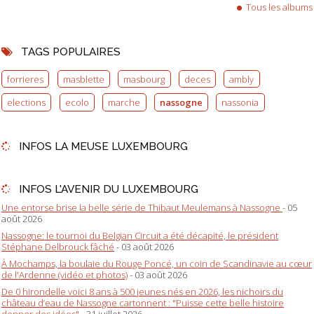
Tous les albums
TAGS POPULAIRES
forrieres
masblette
masbourg
deces
ambly
elections
ecolo
marche
nassogne
nassonia
INFOS LA MEUSE LUXEMBOURG
INFOS L'AVENIR DU LUXEMBOURG
Une entorse brise la belle série de Thibaut Meulemans à Nassogne
- 05
août 2026
Nassogne: le tournoi du Belgian Circuit a été décapité, le président
Stéphane Delbrouck fâché
- 03 août 2026
À Mochamps, la boulaie du Rouge Poncé, un coin de Scandinavie au cœur
de l'Ardenne (vidéo et photos)
- 03 août 2026
De 0 hirondelle voici 8 ans à 500 jeunes nés en 2026, les nichoirs du
château d’eau de Nassogne cartonnent : "Puisse cette belle histoire