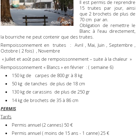
Il est permis de reprendre
15 truites par jour, ainsi
que 2 brochets de plus de
70 cm par an.
Obligation de remettre le
Blanc à l'eau directement,
la bourriche ne peut contenir que des truites.
Rempoissonnement en truites : Avril , Mai, Juin , Septembre ,
Octobre ( 2 fois) , Novembre
« Juillet et août pas de rempoissonnement – suite à la chaleur »
Rempoissonnement « Blancs » en février : ( semaine 6)
150 kg de carpes de 800 gr à 8 kg
50 kg de tanches de plus de 18 cm
130 kg de carassins de plus de 250 gr
14 kg de brochets de 35 à 86 cm
PERMIS
Tarifs
Permis annuel (2 cannes) 50 €
Permis annuel ( moins de 15 ans - 1 canne) 25 €