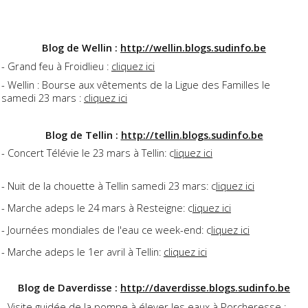
Blog de Wellin :
http://wellin.blogs.sudinfo.be
- Grand feu à Froidlieu :
cliquez ici
- Wellin : Bourse aux vêtements de la Ligue des Familles le
samedi 23 mars :
cliquez ici
Blog de Tellin :
http://tellin.blogs.sudinfo.be
- Concert Télévie le 23 mars à Tellin: c
liquez ici
- Nuit de la chouette à Tellin samedi 23 mars: c
liquez ici
- Marche adeps le 24 mars à Resteigne: c
liquez ici
- Journées mondiales de l'eau ce week-end: c
liquez ici
- Marche adeps le 1er avril à Tellin:
cliquez ici
Blog de Daverdisse :
http://daverdisse.blogs.sudinfo.be
- Visite guidée de la pompe à élever les eaux à Porcheresse :