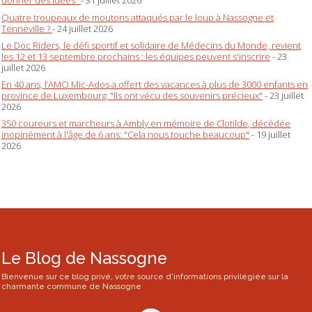
donner des idées"
- 31 juillet 2026
Quatre troupeaux de moutons attaqués par le loup à Nassogne et
Tenneville ?
- 24 juillet 2026
Le Doc Riders, le défi sportif et solidaire de Médecins du Monde, revient
les 12 et 13 septembre prochains : les équipes peuvent s'inscrire
- 23
juillet 2026
En 40 ans, l’AMO Mic-Ados a offert des vacances à plus de 3000 enfants en
province de Luxembourg: "Ils ont vécu des souvenirs précieux"
- 23 juillet
2026
350 coureurs et marcheurs à Ambly en mémoire de Clotilde, décédée
inopinément à l'âge de 6 ans: "Cela nous touche beaucoup"
- 19 juillet
2026
Le Blog de Nassogne
Bienvenue sur ce blog privé, votre source d'informations privilégiée sur la
charmante commune de Nassogne