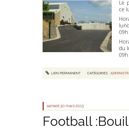
Le 
ce l
Hora
lund
09h 
Hora
du l
09h 
LIEN PERMANENT
CATÉGORIES :
ADMINIST
samedi 30
mars 2013
Football :Bou