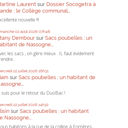
artine Laurent
sur
Dossier Socogetra à
ande : le Collège communal...
xcellente nouvelle !!!
imanche 02
août 2026
07h48
tany Dembour
sur
Sacs poubelles : un
abitant de Nassogne...
vec les sacs , on gère mieux . IL faut évidement
rendre...
ercredi 22
juillet 2026
16h31
iam
sur
Sacs poubelles : un habitant de
assogne...
e suis pour le retour du DuoBac !
ercredi 22
juillet 2026
14h32
lisin
sur
Sacs poubelles : un habitant
e Nassogne...
ous habitons à la rue de la colline à Forrières,