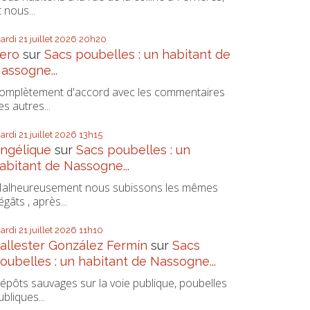
t nous...
ardi 21
juillet 2026
20h20
ero
sur
Sacs poubelles : un habitant de
assogne...
omplètement d'accord avec les commentaires
es autres...
ardi 21
juillet 2026
13h15
ngélique
sur
Sacs poubelles : un
abitant de Nassogne...
alheureusement nous subissons les mêmes
égâts , après...
ardi 21
juillet 2026
11h10
allester González Fermín
sur
Sacs
oubelles : un habitant de Nassogne...
épôts sauvages sur la voie publique, poubelles
ubliques...