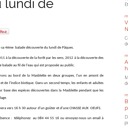
 lundi de
E
m
V
N
C
d
 sa
4ème balade découverte du lundi de Pâques.
m
11 à la découverte de la forêt par les sens, 2012 à la découverte des
A
 balade au fil de l'eau qui est proposée au public.
h
drons au bord de la Masblette en deux groupes, l'un en amont de
M
d
 et de l'indice biotique. Dans un second temps, les enfants et adultes
 sur base des espèces découvertes dans la Masblette pendant que les
m
lage.
B
p
inera
vers 16 h 30 autour d'un goûter
et
d’une CHASSE AUX OEUFS.
D
présence : téléphonez au 084 44 55 16 ou envoyez-nous un email à
p