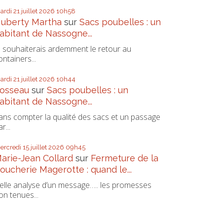
ardi 21
juillet 2026
10h58
uberty Martha
sur
Sacs poubelles : un
abitant de Nassogne...
e souhaiterais ardemment le retour au
ontainers...
ardi 21
juillet 2026
10h44
osseau
sur
Sacs poubelles : un
abitant de Nassogne...
ans compter la qualité des sacs et un passage
r...
ercredi 15
juillet 2026
09h45
arie-Jean Collard
sur
Fermeture de la
oucherie Magerotte : quand le...
elle analyse d’un message….. les promesses
on tenues...