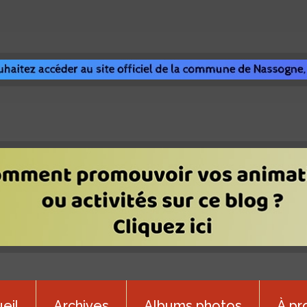
eil
Archives
Albums photos
À pr