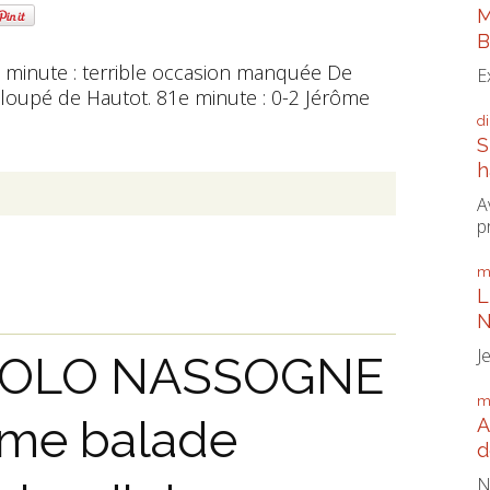
M
B
e minute : terrible occasion manquée De
E
loupé de Hautot. 81e minute : 0-2 Jérôme
d
S
h
A
p
m
L
N
J
ECOLO NASSOGNE
m
ème balade
A
d
N