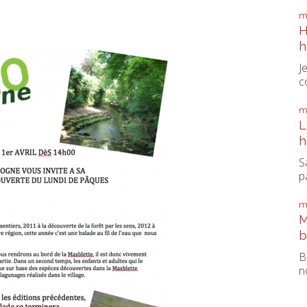
m
H
h
J
c
m
L
h
S
pa
m
M
b
B
n