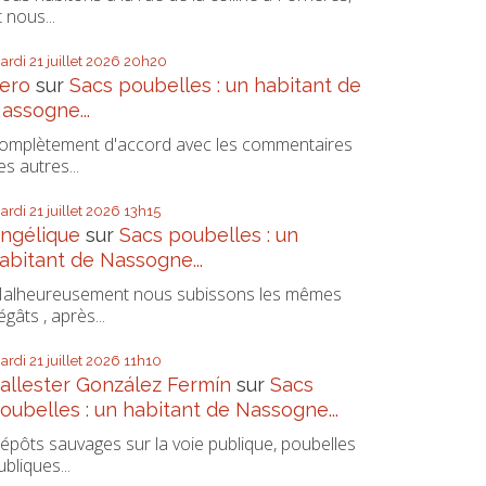
t nous...
ardi 21
juillet 2026
20h20
ero
sur
Sacs poubelles : un habitant de
assogne...
omplètement d'accord avec les commentaires
es autres...
ardi 21
juillet 2026
13h15
ngélique
sur
Sacs poubelles : un
abitant de Nassogne...
alheureusement nous subissons les mêmes
égâts , après...
ardi 21
juillet 2026
11h10
allester González Fermín
sur
Sacs
oubelles : un habitant de Nassogne...
épôts sauvages sur la voie publique, poubelles
ubliques...