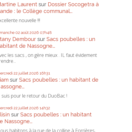
artine Laurent
sur
Dossier Socogetra à
ande : le Collège communal...
xcellente nouvelle !!!
imanche 02
août 2026
07h48
tany Dembour
sur
Sacs poubelles : un
abitant de Nassogne...
vec les sacs , on gère mieux . IL faut évidement
rendre...
ercredi 22
juillet 2026
16h31
iam
sur
Sacs poubelles : un habitant de
assogne...
e suis pour le retour du DuoBac !
ercredi 22
juillet 2026
14h32
lisin
sur
Sacs poubelles : un habitant
e Nassogne...
ous habitons à la rue de la colline à Forrières,