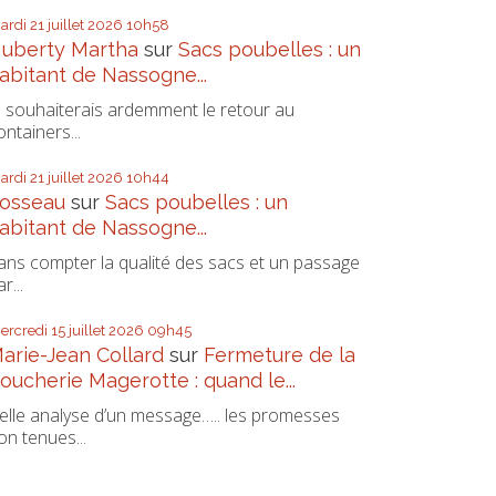
ardi 21
juillet 2026
10h58
uberty Martha
sur
Sacs poubelles : un
abitant de Nassogne...
e souhaiterais ardemment le retour au
ontainers...
ardi 21
juillet 2026
10h44
osseau
sur
Sacs poubelles : un
abitant de Nassogne...
ans compter la qualité des sacs et un passage
r...
ercredi 15
juillet 2026
09h45
arie-Jean Collard
sur
Fermeture de la
oucherie Magerotte : quand le...
elle analyse d’un message….. les promesses
on tenues...