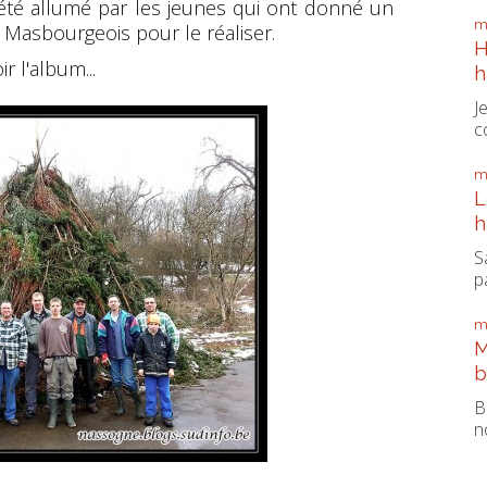
 été allumé par les jeunes qui ont donné un
m
Masbourgeois pour le réaliser.
H
r l'album...
h
J
c
m
L
h
S
pa
m
M
b
B
n