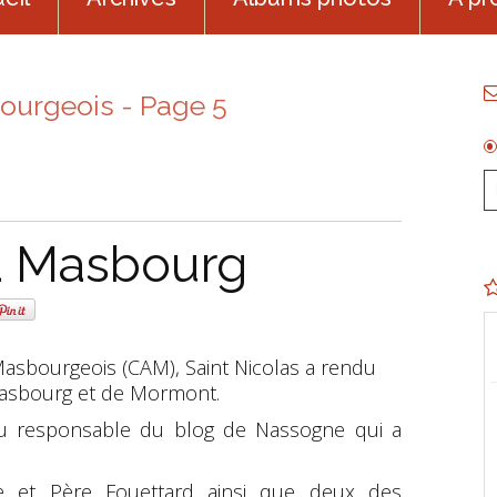
ourgeois - Page 5
 à Masbourg
 Masbourgeois (CAM), Saint Nicolas a rendu
 Masbourg et de Mormont.
e au responsable du blog de Nassogne qui a
e et Père Fouettard ainsi que deux des