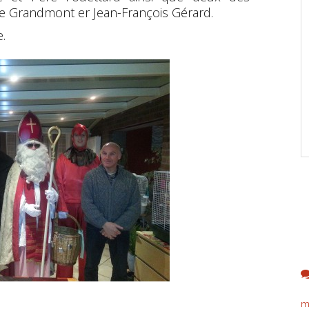
e Grandmont er Jean-François Gérard.
e.
m