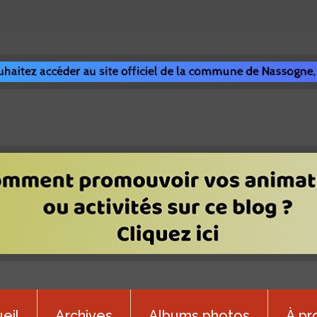
eil
Archives
Albums photos
À pr