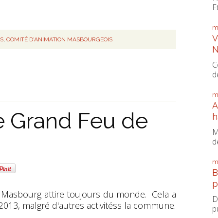
E
m
V
NS
,
COMITÉ D'ANIMATION MASBOURGEOIS
N
C
d
m
A
e Grand Feu de
h
M
d
m
B
p
e Masbourg attire toujours du monde. Cela a
D
 2013, malgré d'autres activitéss la commune.
p