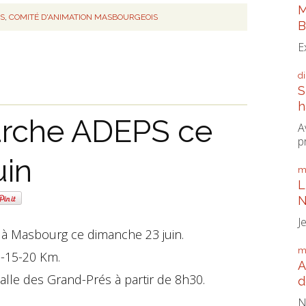
M
NS
,
COMITÉ D'ANIMATION MASBOURGEOIS
B
E
d
S
h
arche ADEPS ce
A
p
uin
m
L
N
J
à Masbourg ce dimanche 23 juin.
m
0-15-20 Km.
A
alle des Grand-Prés à partir de 8h30.
d
N