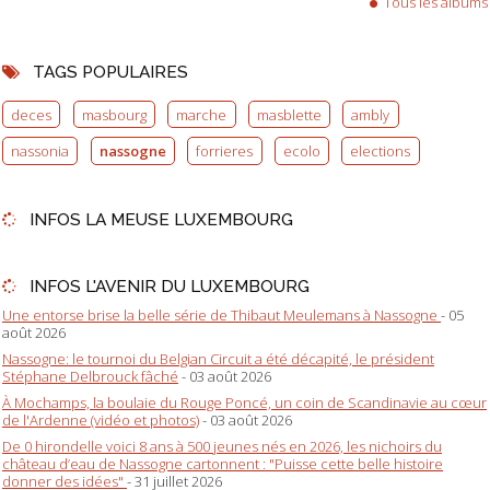
Tous les albums
TAGS POPULAIRES
deces
masbourg
marche
masblette
ambly
nassonia
nassogne
forrieres
ecolo
elections
INFOS LA MEUSE LUXEMBOURG
INFOS L'AVENIR DU LUXEMBOURG
Une entorse brise la belle série de Thibaut Meulemans à Nassogne
- 05
août 2026
Nassogne: le tournoi du Belgian Circuit a été décapité, le président
Stéphane Delbrouck fâché
- 03 août 2026
À Mochamps, la boulaie du Rouge Poncé, un coin de Scandinavie au cœur
de l'Ardenne (vidéo et photos)
- 03 août 2026
De 0 hirondelle voici 8 ans à 500 jeunes nés en 2026, les nichoirs du
château d’eau de Nassogne cartonnent : "Puisse cette belle histoire
donner des idées"
- 31 juillet 2026