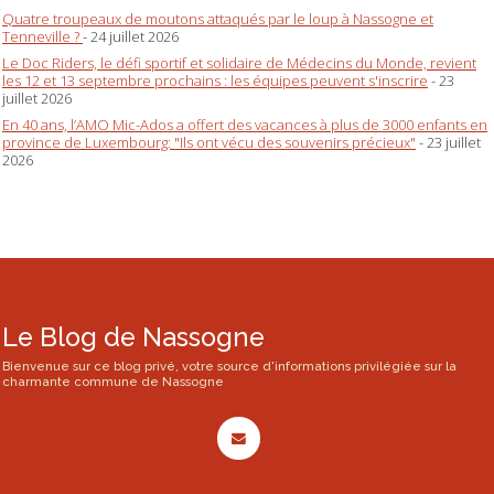
Quatre troupeaux de moutons attaqués par le loup à Nassogne et
Tenneville ?
- 24 juillet 2026
Le Doc Riders, le défi sportif et solidaire de Médecins du Monde, revient
les 12 et 13 septembre prochains : les équipes peuvent s'inscrire
- 23
juillet 2026
En 40 ans, l’AMO Mic-Ados a offert des vacances à plus de 3000 enfants en
province de Luxembourg: "Ils ont vécu des souvenirs précieux"
- 23 juillet
2026
Le Blog de Nassogne
Bienvenue sur ce blog privé, votre source d'informations privilégiée sur la
charmante commune de Nassogne