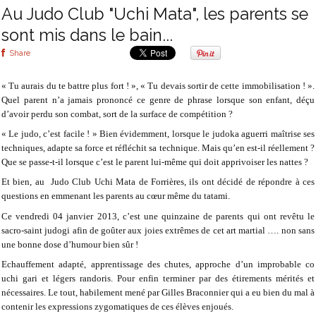
Au Judo Club "Uchi Mata", les parents se
sont mis dans le bain...
Share
« Tu aurais du te battre plus fort ! », « Tu devais sortir de cette immobilisation ! ».
Quel parent n’a jamais prononcé ce genre de phrase lorsque son enfant, déçu
d’avoir perdu son combat, sort de la surface de compétition ?
« Le judo, c’est facile ! » Bien évidemment, lorsque le judoka aguerri maîtrise ses
techniques, adapte sa force et réfléchit sa technique. Mais qu’en est-il réellement ?
Que se passe-t-il lorsque c’est le parent lui-même qui doit apprivoiser les nattes ?
Et bien, au Judo Club Uchi Mata de Forrières, ils ont décidé de répondre à ces
questions en emmenant les parents au cœur même du tatami.
Ce vendredi 04 janvier 2013, c’est une quinzaine de parents qui ont revêtu le
sacro-saint judogi afin de goûter aux joies extrêmes de cet art martial …. non sans
une bonne dose d’humour bien sûr !
Echauffement adapté, apprentissage des chutes, approche d’un improbable co
uchi gari et légers randoris. Pour enfin terminer par des étirements mérités et
nécessaires. Le tout, habilement mené par Gilles Braconnier qui a eu bien du mal à
contenir les expressions zygomatiques de ces élèves enjoués.