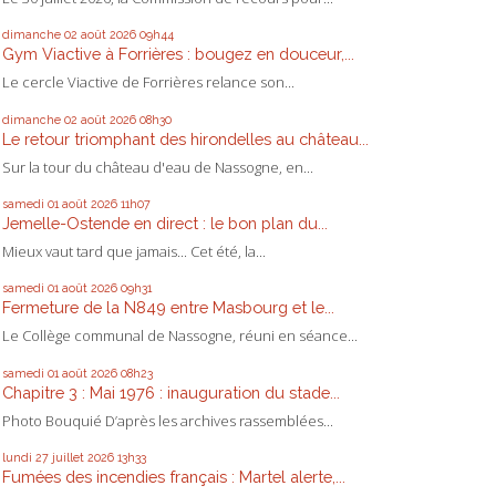
dimanche 02
août 2026
09h44
Gym Viactive à Forrières : bougez en douceur,...
Le cercle Viactive de Forrières relance son...
dimanche 02
août 2026
08h30
Le retour triomphant des hirondelles au château...
Sur la tour du château d'eau de Nassogne, en...
samedi 01
août 2026
11h07
Jemelle-Ostende en direct : le bon plan du...
Mieux vaut tard que jamais... Cet été, la...
samedi 01
août 2026
09h31
Fermeture de la N849 entre Masbourg et le...
Le Collège communal de Nassogne, réuni en séance...
samedi 01
août 2026
08h23
Chapitre 3 : Mai 1976 : inauguration du stade...
Photo Bouquié D’après les archives rassemblées...
lundi 27
juillet 2026
13h33
Fumées des incendies français : Martel alerte,...