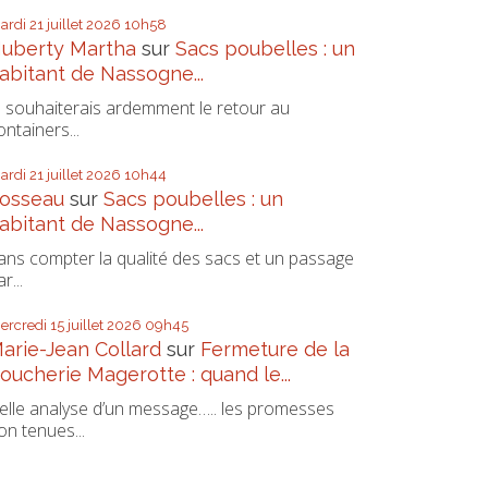
ardi 21
juillet 2026
10h58
uberty Martha
sur
Sacs poubelles : un
abitant de Nassogne...
e souhaiterais ardemment le retour au
ontainers...
ardi 21
juillet 2026
10h44
osseau
sur
Sacs poubelles : un
abitant de Nassogne...
ans compter la qualité des sacs et un passage
r...
ercredi 15
juillet 2026
09h45
arie-Jean Collard
sur
Fermeture de la
oucherie Magerotte : quand le...
elle analyse d’un message….. les promesses
on tenues...