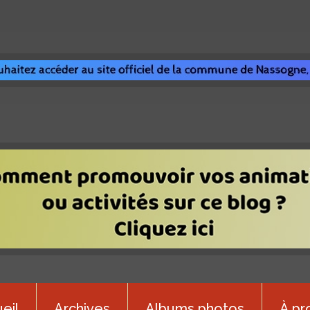
eil
Archives
Albums photos
À pr