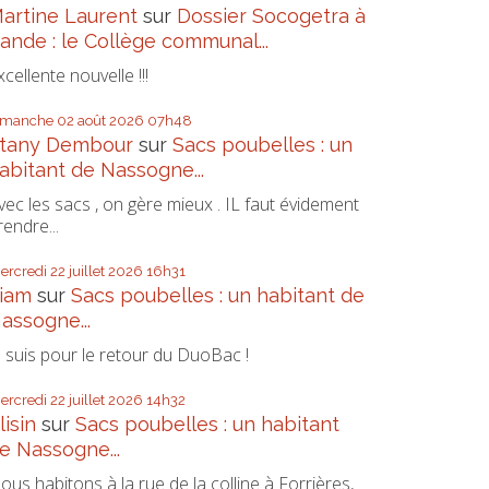
artine Laurent
sur
Dossier Socogetra à
ande : le Collège communal...
xcellente nouvelle !!!
imanche 02
août 2026
07h48
tany Dembour
sur
Sacs poubelles : un
abitant de Nassogne...
vec les sacs , on gère mieux . IL faut évidement
rendre...
ercredi 22
juillet 2026
16h31
iam
sur
Sacs poubelles : un habitant de
assogne...
e suis pour le retour du DuoBac !
ercredi 22
juillet 2026
14h32
lisin
sur
Sacs poubelles : un habitant
e Nassogne...
ous habitons à la rue de la colline à Forrières,