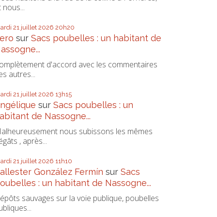
t nous...
ardi 21
juillet 2026
20h20
ero
sur
Sacs poubelles : un habitant de
assogne...
omplètement d'accord avec les commentaires
es autres...
ardi 21
juillet 2026
13h15
ngélique
sur
Sacs poubelles : un
abitant de Nassogne...
alheureusement nous subissons les mêmes
égâts , après...
ardi 21
juillet 2026
11h10
allester González Fermín
sur
Sacs
oubelles : un habitant de Nassogne...
épôts sauvages sur la voie publique, poubelles
ubliques...