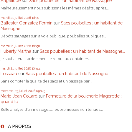
Angélique
sur
Sacs poubelles : un habitant de Nassogne...
Malheureusement nous subissons les mêmes dégâts , après...
mardi 21
juillet 2026
11h10
Ballester González Fermín
sur
Sacs poubelles : un habitant de
Nassogne...
Dépôts sauvages sur la voie publique, poubelles publiques...
mardi 21
juillet 2026
10h58
Huberty Martha
sur
Sacs poubelles : un habitant de Nassogne...
Je souhaiterais ardemment le retour au containers...
mardi 21
juillet 2026
10h44
Losseau
sur
Sacs poubelles : un habitant de Nassogne...
Sans compter la qualité des sacs et un passage par...
mercredi 15
juillet 2026
09h45
Marie-Jean Collard
sur
Fermeture de la boucherie Magerotte :
quand le...
Belle analyse d’un message….. les promesses non tenues...
À PROPOS