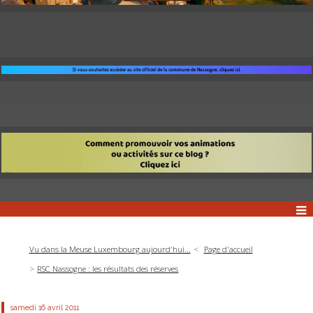
Vu dans la Meuse Luxembourg aujourd'hui...
Page d'accueil
RSC Nassogne : les résultats des réserves
samedi 16
avril 2011