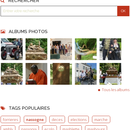
RECHERCHER
ALBUMS PHOTOS
Tous les albums
TAGS POPULAIRES
forrieres
nassogne
deces
elections
marche
ambly
nassonia
ecolo
masblette
masbourg