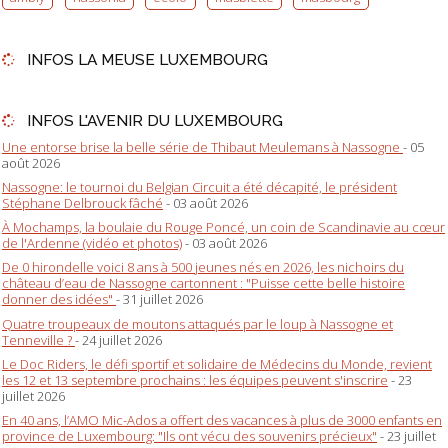
INFOS LA MEUSE LUXEMBOURG
INFOS L'AVENIR DU LUXEMBOURG
Une entorse brise la belle série de Thibaut Meulemans à Nassogne
- 05
août 2026
Nassogne: le tournoi du Belgian Circuit a été décapité, le président
Stéphane Delbrouck fâché
- 03 août 2026
À Mochamps, la boulaie du Rouge Poncé, un coin de Scandinavie au cœur
de l'Ardenne (vidéo et photos)
- 03 août 2026
De 0 hirondelle voici 8 ans à 500 jeunes nés en 2026, les nichoirs du
château d’eau de Nassogne cartonnent : "Puisse cette belle histoire
donner des idées"
- 31 juillet 2026
Quatre troupeaux de moutons attaqués par le loup à Nassogne et
Tenneville ?
- 24 juillet 2026
Le Doc Riders, le défi sportif et solidaire de Médecins du Monde, revient
les 12 et 13 septembre prochains : les équipes peuvent s'inscrire
- 23
juillet 2026
En 40 ans, l’AMO Mic-Ados a offert des vacances à plus de 3000 enfants en
province de Luxembourg: "Ils ont vécu des souvenirs précieux"
- 23 juillet