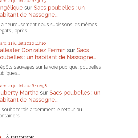
ardi 21
juillet 2026
13h15
ngélique
sur
Sacs poubelles : un
abitant de Nassogne...
alheureusement nous subissons les mêmes
égâts , après...
ardi 21
juillet 2026
11h10
allester González Fermín
sur
Sacs
oubelles : un habitant de Nassogne...
épôts sauvages sur la voie publique, poubelles
ubliques...
ardi 21
juillet 2026
10h58
uberty Martha
sur
Sacs poubelles : un
abitant de Nassogne...
e souhaiterais ardemment le retour au
ontainers...
À PROPOS