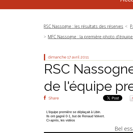
RSC Nassogne : les résultats des réserves
P
MFC Nassogne : la première photo d'équipe.
dimanche 17
avril 2011
RSC Nassogne 
de l'équipe pr
Share
L'équipe première se déplaçait à Libin.
Ils ont gagné 0-1, but de Renaud Volvert.
Ci-après, les vidéos
Bel ess