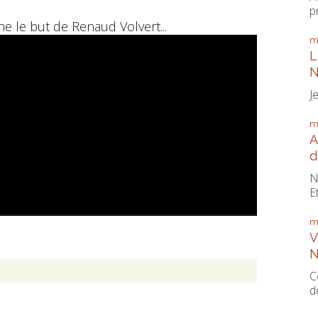
p
e le but de Renaud Volvert...
m
L
N
J
m
A
d
N
E
m
V
N
C
d