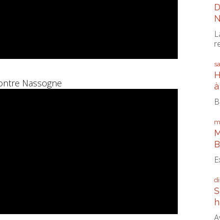
D
N
L
r
s
H
ontre Nassogne
à
B
m
M
B
E
d
S
h
A