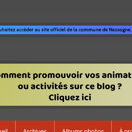
eil
Archives
Albums photos
À pr