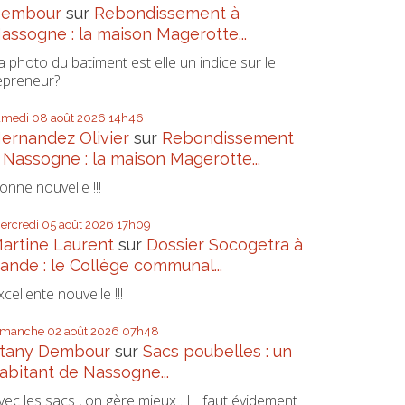
embour
sur
Rebondissement à
assogne : la maison Magerotte...
a photo du batiment est elle un indice sur le
epreneur?
amedi 08
août 2026
14h46
ernandez Olivier
sur
Rebondissement
 Nassogne : la maison Magerotte...
onne nouvelle !!!
ercredi 05
août 2026
17h09
artine Laurent
sur
Dossier Socogetra à
ande : le Collège communal...
xcellente nouvelle !!!
imanche 02
août 2026
07h48
tany Dembour
sur
Sacs poubelles : un
abitant de Nassogne...
vec les sacs , on gère mieux . IL faut évidement