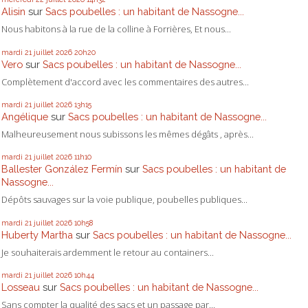
Alisin
sur
Sacs poubelles : un habitant de Nassogne...
Nous habitons à la rue de la colline à Forrières, Et nous...
mardi 21
juillet 2026
20h20
Vero
sur
Sacs poubelles : un habitant de Nassogne...
Complètement d'accord avec les commentaires des autres...
mardi 21
juillet 2026
13h15
Angélique
sur
Sacs poubelles : un habitant de Nassogne...
Malheureusement nous subissons les mêmes dégâts , après...
mardi 21
juillet 2026
11h10
Ballester González Fermín
sur
Sacs poubelles : un habitant de
Nassogne...
Dépôts sauvages sur la voie publique, poubelles publiques...
mardi 21
juillet 2026
10h58
Huberty Martha
sur
Sacs poubelles : un habitant de Nassogne...
Je souhaiterais ardemment le retour au containers...
mardi 21
juillet 2026
10h44
Losseau
sur
Sacs poubelles : un habitant de Nassogne...
Sans compter la qualité des sacs et un passage par...