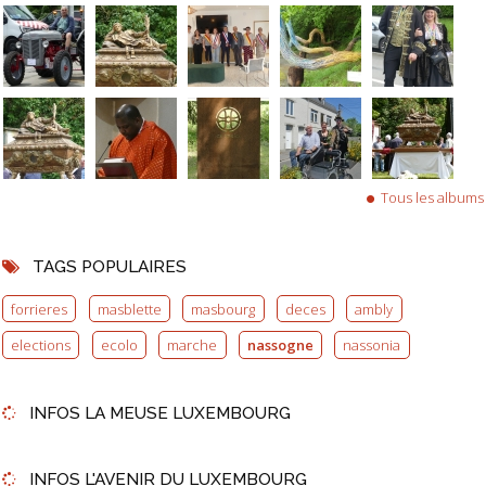
Tous les albums
TAGS POPULAIRES
forrieres
masblette
masbourg
deces
ambly
elections
ecolo
marche
nassogne
nassonia
INFOS LA MEUSE LUXEMBOURG
INFOS L'AVENIR DU LUXEMBOURG