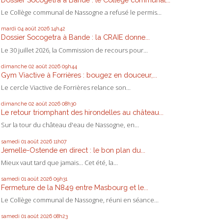
Le Collège communal de Nassogne a refusé le permis...
mardi 04
août 2026
14h42
Dossier Socogetra à Bande : la CRAIE donne...
Le 30 juillet 2026, la Commission de recours pour...
dimanche 02
août 2026
09h44
Gym Viactive à Forrières : bougez en douceur,...
Le cercle Viactive de Forrières relance son...
dimanche 02
août 2026
08h30
Le retour triomphant des hirondelles au château...
Sur la tour du château d'eau de Nassogne, en...
samedi 01
août 2026
11h07
Jemelle-Ostende en direct : le bon plan du...
Mieux vaut tard que jamais... Cet été, la...
samedi 01
août 2026
09h31
Fermeture de la N849 entre Masbourg et le...
Le Collège communal de Nassogne, réuni en séance...
samedi 01
août 2026
08h23