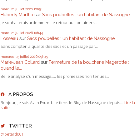
mardi 21
juillet 2026
10h58
Huberty Martha
sur
Sacs poubelles : un habitant de Nassogne...
Je souhaiterais ardemment le retour au containers...
mardi 21
juillet 2026
10h44
Losseau
sur
Sacs poubelles : un habitant de Nassogne...
Sans compter la qualité des sacs et un passage par...
mercredi 15
juillet 2026
09h45
Marie-Jean Collard
sur
Fermeture de la boucherie Magerotte :
quand le...
Belle analyse d’un message….. les promesses non tenues...
À PROPOS
Bonjour, Je suis Alain Evrard. je tiens le Blog de Nassogne depuis...
Lire la
suite
TWITTER
@petard001