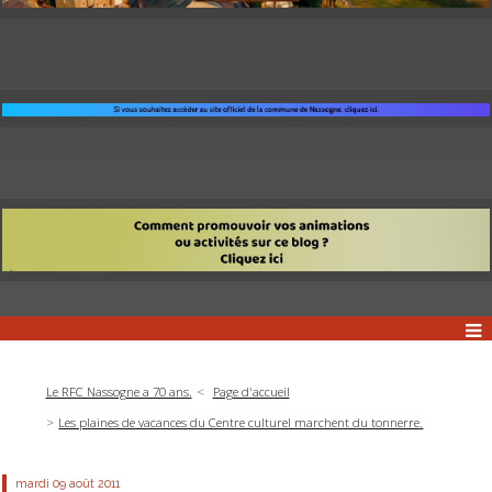
Le RFC Nassogne a 70 ans.
Page d'accueil
Les plaines de vacances du Centre culturel marchent du tonnerre.
mardi 09
août 2011