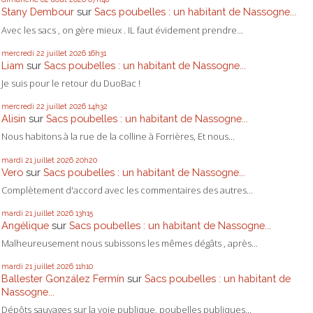
Stany Dembour
sur
Sacs poubelles : un habitant de Nassogne...
Avec les sacs , on gère mieux . IL faut évidement prendre...
mercredi 22
juillet 2026
16h31
Liam
sur
Sacs poubelles : un habitant de Nassogne...
Je suis pour le retour du DuoBac !
mercredi 22
juillet 2026
14h32
Alisin
sur
Sacs poubelles : un habitant de Nassogne...
Nous habitons à la rue de la colline à Forrières, Et nous...
mardi 21
juillet 2026
20h20
Vero
sur
Sacs poubelles : un habitant de Nassogne...
Complètement d'accord avec les commentaires des autres...
mardi 21
juillet 2026
13h15
Angélique
sur
Sacs poubelles : un habitant de Nassogne...
Malheureusement nous subissons les mêmes dégâts , après...
mardi 21
juillet 2026
11h10
Ballester González Fermín
sur
Sacs poubelles : un habitant de
Nassogne...
Dépôts sauvages sur la voie publique, poubelles publiques...