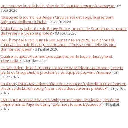
Une entorse brise la belle série de Thibaut Meulemans à Nassogne
- 05
août 2026
Nassogne: le tournoi du Belgian Circuit a été décapité, le président
Stéphane Delbrouck fâché
- 03 août 2026
À Mochamps, la boulaie du Rouge Poncé, un coin de Scandinavie au cœur
de l'Ardenne (vidéo et photos)
- 03 août 2026
De 0 hirondelle voici 8 ans à 500 jeunes nés en 2026, les nichoirs du
château d’eau de Nassogne cartonnent : "Puisse cette belle histoire
donner des idées"
- 31 juillet 2026
Quatre troupeaux de moutons attaqués par le loup à Nassogne et
Tenneville ?
- 24 juillet 2026
Le Doc Riders, le défi sportif et solidaire de Médecins du Monde, revient
les 12 et 13 septembre prochains : les équipes peuvent s'inscrire
- 23
juillet 2026
En 40 ans, l’AMO Mic-Ados a offert des vacances à plus de 3000 enfants en
province de Luxembourg: "Ils ont vécu des souvenirs précieux"
- 23 juillet
2026
350 coureurs et marcheurs à Ambly en mémoire de Clotilde, décédée
inopinément à l'âge de 6 ans: "Cela nous touche beaucoup"
- 19 juillet
2026