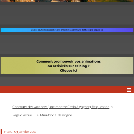
Concours des vacances (une montre Casio à gagner), 8e question
Page d'accueil
Mini-foot à Nassogne
mardi 03
janvier 2012