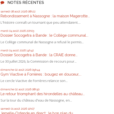
NOTES RÉCENTES
samedi 08
août 2026
08h22
Rebondissement à Nassogne : la maison Magerotte...
L'histoire connaît un tournant que peu attendaient....
mardi 04
août 2026
20h03
Dossier Socogetra à Bande : le Collège communal...
Le Collège communal de Nassogne a refusé le permis...
mardi 04
août 2026
14h42
Dossier Socogetra à Bande : la CRAIE donne...
Le 30 juillet 2026, la Commission de recours pour...
dimanche 02
août 2026
09h44
Gym Viactive à Forrières : bougez en douceur,...
Le cercle Viactive de Forrières relance son...
dimanche 02
août 2026
08h30
Le retour triomphant des hirondelles au château...
Sur la tour du château d'eau de Nassogne, en...
samedi 01
août 2026
11h07
Jemelle-Ostende en direct : le bon plan du...