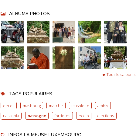
ALBUMS PHOTOS
Tous les albums
TAGS POPULAIRES
deces
masbourg
marche
masblette
ambly
nassonia
nassogne
forrieres
ecolo
elections
INFOS LA MEUSE LUXEMBOURG