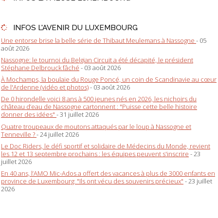
INFOS L'AVENIR DU LUXEMBOURG
Une entorse brise la belle série de Thibaut Meulemans à Nassogne
- 05
août 2026
Nassogne: le tournoi du Belgian Circuit a été décapité, le président
Stéphane Delbrouck fâché
- 03 août 2026
À Mochamps, la boulaie du Rouge Poncé, un coin de Scandinavie au cœur
de l'Ardenne (vidéo et photos)
- 03 août 2026
De 0 hirondelle voici 8 ans à 500 jeunes nés en 2026, les nichoirs du
château d’eau de Nassogne cartonnent : "Puisse cette belle histoire
donner des idées"
- 31 juillet 2026
Quatre troupeaux de moutons attaqués par le loup à Nassogne et
Tenneville ?
- 24 juillet 2026
Le Doc Riders, le défi sportif et solidaire de Médecins du Monde, revient
les 12 et 13 septembre prochains : les équipes peuvent s'inscrire
- 23
juillet 2026
En 40 ans, l’AMO Mic-Ados a offert des vacances à plus de 3000 enfants en
province de Luxembourg: "Ils ont vécu des souvenirs précieux"
- 23 juillet
2026