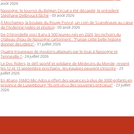
août 2026
Nassogne: le tournoi du Belgian Circuit a été décapité, le président
Stéphane Delbrouck fâché
- 03 août 2026
À Mochamps, la boulaie du Rouge Poncé, un coin de Scandinavie au cœur
de l'Ardenne (vidéo et photos)
- 03 août 2026
De 0 hirondelle voici 8 ans à 500 jeunes nés en 2026, les nichoirs du
château d’eau de Nassogne cartonnent : "Puisse cette belle histoire
donner des idées"
- 31 juillet 2026
Quatre troupeaux de moutons attaqués par le loup à Nassogne et
Tenneville ?
- 24 juillet 2026
Le Doc Riders, le défi sportif et solidaire de Médecins du Monde, revient
les 12 et 13 septembre prochains : les équipes peuvent s'inscrire
- 23
juillet 2026
En 40 ans, l’AMO Mic-Ados a offert des vacances à plus de 3000 enfants en
province de Luxembourg: "Ils ont vécu des souvenirs précieux"
- 23 juillet
2026