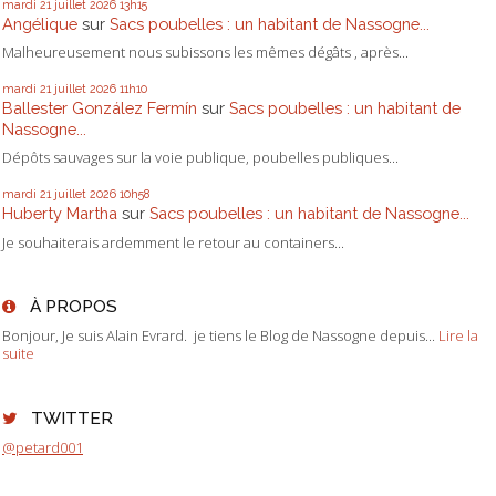
mardi 21
juillet 2026
13h15
Angélique
sur
Sacs poubelles : un habitant de Nassogne...
Malheureusement nous subissons les mêmes dégâts , après...
mardi 21
juillet 2026
11h10
Ballester González Fermín
sur
Sacs poubelles : un habitant de
Nassogne...
Dépôts sauvages sur la voie publique, poubelles publiques...
mardi 21
juillet 2026
10h58
Huberty Martha
sur
Sacs poubelles : un habitant de Nassogne...
Je souhaiterais ardemment le retour au containers...
À PROPOS
Bonjour, Je suis Alain Evrard. je tiens le Blog de Nassogne depuis...
Lire la
suite
TWITTER
@petard001