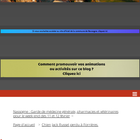
Nassogne : Garde de médecine générale, pharmacies et vétérinaires
pour le week-end des 11 et 12 février
Page d'accueil
Chien Jack Russel perdu à Forrières.