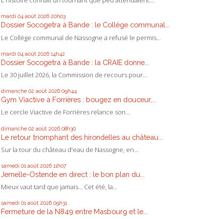
L'histoire connaît un tournant que peu attendaient....
mardi 04
août 2026
20h03
Dossier Socogetra à Bande : le Collège communal...
Le Collège communal de Nassogne a refusé le permis...
mardi 04
août 2026
14h42
Dossier Socogetra à Bande : la CRAIE donne...
Le 30 juillet 2026, la Commission de recours pour...
dimanche 02
août 2026
09h44
Gym Viactive à Forrières : bougez en douceur,...
Le cercle Viactive de Forrières relance son...
dimanche 02
août 2026
08h30
Le retour triomphant des hirondelles au château...
Sur la tour du château d'eau de Nassogne, en...
samedi 01
août 2026
11h07
Jemelle-Ostende en direct : le bon plan du...
Mieux vaut tard que jamais... Cet été, la...
samedi 01
août 2026
09h31
Fermeture de la N849 entre Masbourg et le...