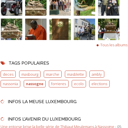
Tous les albums
TAGS POPULAIRES
deces
masbourg
marche
masblette
ambly
nassonia
nassogne
forrieres
ecolo
elections
INFOS LA MEUSE LUXEMBOURG
INFOS L'AVENIR DU LUXEMBOURG
Une entorse brise la belle série de Thibaut Meulemans à Nassogne
- 05