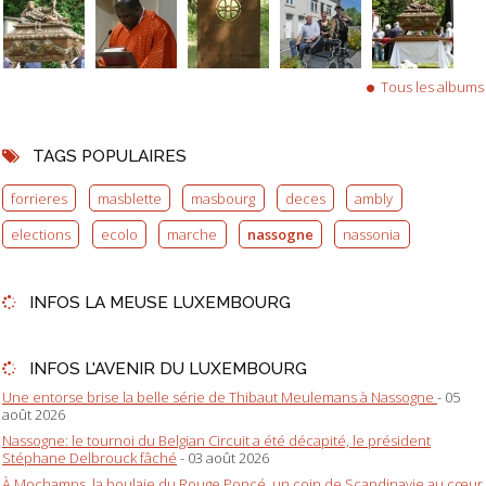
Tous les albums
TAGS POPULAIRES
forrieres
masblette
masbourg
deces
ambly
elections
ecolo
marche
nassogne
nassonia
INFOS LA MEUSE LUXEMBOURG
INFOS L'AVENIR DU LUXEMBOURG
Une entorse brise la belle série de Thibaut Meulemans à Nassogne
- 05
août 2026
Nassogne: le tournoi du Belgian Circuit a été décapité, le président
Stéphane Delbrouck fâché
- 03 août 2026
À Mochamps, la boulaie du Rouge Poncé, un coin de Scandinavie au cœur