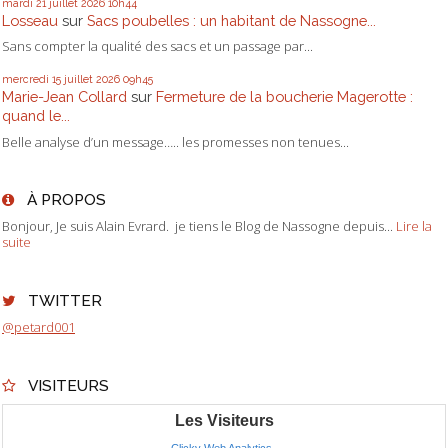
mardi 21
juillet 2026
10h44
Losseau
sur
Sacs poubelles : un habitant de Nassogne...
Sans compter la qualité des sacs et un passage par...
mercredi 15
juillet 2026
09h45
Marie-Jean Collard
sur
Fermeture de la boucherie Magerotte :
quand le...
Belle analyse d’un message….. les promesses non tenues...
À PROPOS
Bonjour, Je suis Alain Evrard. je tiens le Blog de Nassogne depuis...
Lire la
suite
TWITTER
@petard001
VISITEURS