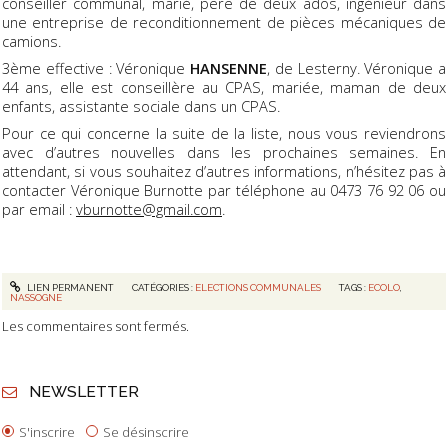
conseiller communal, marié, père de deux ados, ingénieur dans
une entreprise de reconditionnement de pièces mécaniques de
camions.
3ème effective : Véronique
HANSENNE
, de Lesterny. Véronique a
44 ans, elle est conseillère au CPAS, mariée, maman de deux
enfants, assistante sociale dans un CPAS.
Pour ce qui concerne la suite de la liste, nous vous reviendrons
avec d’autres nouvelles dans les prochaines semaines. En
attendant, si vous souhaitez d’autres informations, n’hésitez pas à
contacter Véronique Burnotte par téléphone au 0473 76 92 06 ou
par email :
vburnotte@gmail.com
.
LIEN PERMANENT
CATÉGORIES :
ELECTIONS COMMUNALES
TAGS :
ECOLO
,
NASSOGNE
Les commentaires sont fermés.
NEWSLETTER
S'inscrire
Se désinscrire