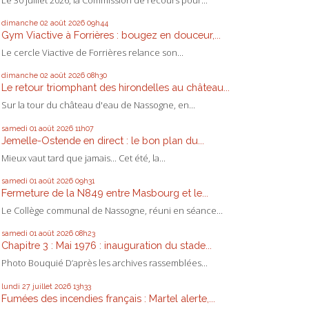
dimanche 02
août 2026
09h44
Gym Viactive à Forrières : bougez en douceur,...
Le cercle Viactive de Forrières relance son...
dimanche 02
août 2026
08h30
Le retour triomphant des hirondelles au château...
Sur la tour du château d'eau de Nassogne, en...
samedi 01
août 2026
11h07
Jemelle-Ostende en direct : le bon plan du...
Mieux vaut tard que jamais... Cet été, la...
samedi 01
août 2026
09h31
Fermeture de la N849 entre Masbourg et le...
Le Collège communal de Nassogne, réuni en séance...
samedi 01
août 2026
08h23
Chapitre 3 : Mai 1976 : inauguration du stade...
Photo Bouquié D’après les archives rassemblées...
lundi 27
juillet 2026
13h33
Fumées des incendies français : Martel alerte,...