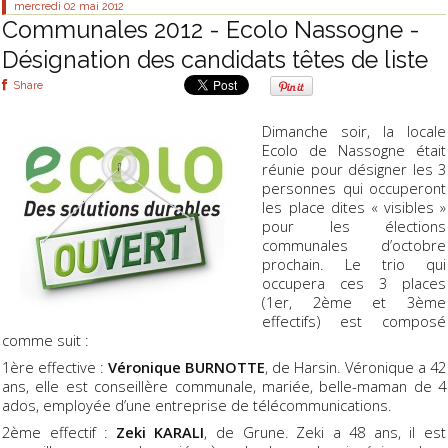
mercredi 02
mai 2012
Communales 2012 - Ecolo Nassogne -
Désignation des candidats têtes de liste
Share
Dimanche soir, la locale
Ecolo de Nassogne était
réunie pour désigner les 3
personnes qui occuperont
les place dites « visibles »
pour les élections
communales d’octobre
prochain. Le trio qui
occupera ces 3 places
(1er, 2ème et 3ème
effectifs) est composé
comme suit :
1ère effective :
Véronique BURNOTTE
, de Harsin. Véronique a 42
ans, elle est conseillère communale, mariée, belle-maman de 4
ados, employée d’une entreprise de télécommunications.
2ème effectif :
Zeki KARALI
, de Grune. Zeki a 48 ans, il est