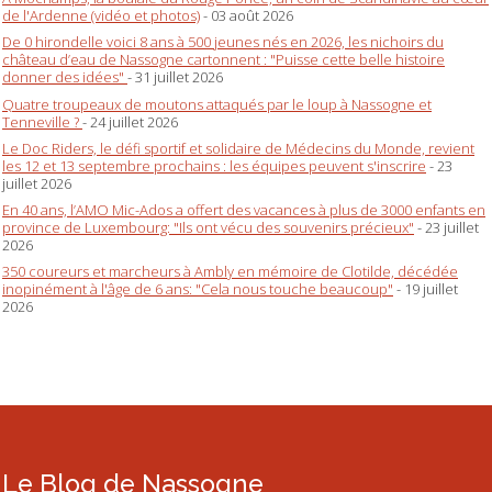
de l'Ardenne (vidéo et photos)
- 03 août 2026
De 0 hirondelle voici 8 ans à 500 jeunes nés en 2026, les nichoirs du
château d’eau de Nassogne cartonnent : "Puisse cette belle histoire
donner des idées"
- 31 juillet 2026
Quatre troupeaux de moutons attaqués par le loup à Nassogne et
Tenneville ?
- 24 juillet 2026
Le Doc Riders, le défi sportif et solidaire de Médecins du Monde, revient
les 12 et 13 septembre prochains : les équipes peuvent s'inscrire
- 23
juillet 2026
En 40 ans, l’AMO Mic-Ados a offert des vacances à plus de 3000 enfants en
province de Luxembourg: "Ils ont vécu des souvenirs précieux"
- 23 juillet
2026
350 coureurs et marcheurs à Ambly en mémoire de Clotilde, décédée
inopinément à l'âge de 6 ans: "Cela nous touche beaucoup"
- 19 juillet
2026
Le Blog de Nassogne