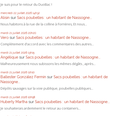
Je suis pour le retour du DuoBac !
mercredi 22
juillet 2026
14h32
Alisin
sur
Sacs poubelles : un habitant de Nassogne...
Nous habitons à la rue de la colline à Forrières, Et nous...
mardi 21
juillet 2026
20h20
Vero
sur
Sacs poubelles : un habitant de Nassogne...
Complètement d'accord avec les commentaires des autres...
mardi 21
juillet 2026
13h15
Angélique
sur
Sacs poubelles : un habitant de Nassogne...
Malheureusement nous subissons les mêmes dégâts , après...
mardi 21
juillet 2026
11h10
Ballester González Fermín
sur
Sacs poubelles : un habitant de
Nassogne...
Dépôts sauvages sur la voie publique, poubelles publiques...
mardi 21
juillet 2026
10h58
Huberty Martha
sur
Sacs poubelles : un habitant de Nassogne...
Je souhaiterais ardemment le retour au containers...