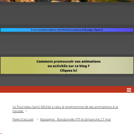
Le Fourneau Saint-Michel a revu le programme de ses animations à la
hausse.
Page d'accueil
Nassogne : Randonnée VTT le dimanche 27 mai