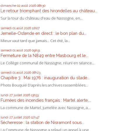
dimanche 02
août 2026
08h30
Le retour triomphant des hirondelles au château...
Sur la tour du château d'eau de Nassogne, en...
samedi 01
août 2026
11h07
Jemelle-Ostende en direct : le bon plan du...
Mieux vaut tard que jamais... Cet été, la...
samedi 01
août 2026
09h31
Fermeture de la N849 entre Masbourg et le...
Le Collège communal de Nassogne, réuni en séance...
samedi 01
août 2026
08h23
Chapitre 3 : Mai 1976 : inauguration du stade...
Photo Bouquié D’après les archives rassemblées...
lundi 27
juillet 2026
13h33
Fumées des incendies français : Martel alerte,...
La commune de Martel, jumelée avec Nassogne, a...
lundi 27
juillet 2026
12h47
Sécheresse : la station de Nisramont sous...
La Commune de Nassogne a relayé un appel à une...