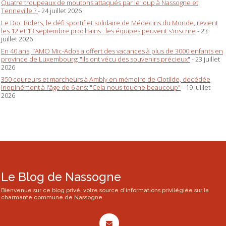
Quatre troupeaux de moutons attaqués par le loup à Nassogne et
Tenneville ?
- 24 juillet 2026
Le Doc Riders, le défi sportif et solidaire de Médecins du Monde, revient
les 12 et 13 septembre prochains : les équipes peuvent s'inscrire
- 23
juillet 2026
En 40 ans, l’AMO Mic-Ados a offert des vacances à plus de 3000 enfants en
province de Luxembourg: "Ils ont vécu des souvenirs précieux"
- 23 juillet
2026
350 coureurs et marcheurs à Ambly en mémoire de Clotilde, décédée
inopinément à l'âge de 6 ans: "Cela nous touche beaucoup"
- 19 juillet
2026
Le Blog de Nassogne
Bienvenue sur ce blog privé, votre source d'informations privilégiée sur la
charmante commune de Nassogne