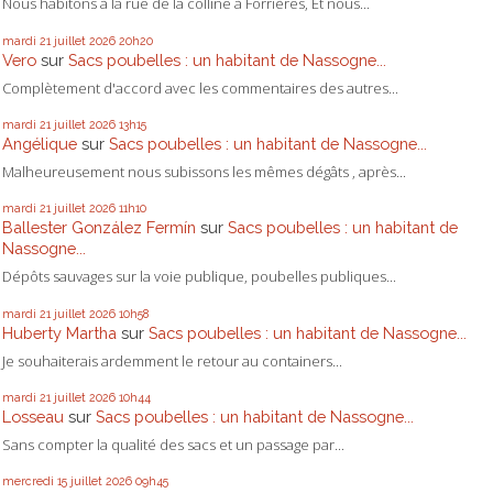
Nous habitons à la rue de la colline à Forrières, Et nous...
mardi 21
juillet 2026
20h20
Vero
sur
Sacs poubelles : un habitant de Nassogne...
Complètement d'accord avec les commentaires des autres...
mardi 21
juillet 2026
13h15
Angélique
sur
Sacs poubelles : un habitant de Nassogne...
Malheureusement nous subissons les mêmes dégâts , après...
mardi 21
juillet 2026
11h10
Ballester González Fermín
sur
Sacs poubelles : un habitant de
Nassogne...
Dépôts sauvages sur la voie publique, poubelles publiques...
mardi 21
juillet 2026
10h58
Huberty Martha
sur
Sacs poubelles : un habitant de Nassogne...
Je souhaiterais ardemment le retour au containers...
mardi 21
juillet 2026
10h44
Losseau
sur
Sacs poubelles : un habitant de Nassogne...
Sans compter la qualité des sacs et un passage par...
mercredi 15
juillet 2026
09h45