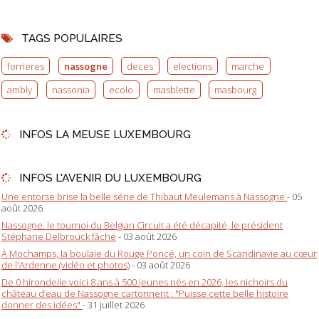
TAGS POPULAIRES
forrieres
nassogne
deces
elections
marche
ambly
nassonia
ecolo
masblette
masbourg
INFOS LA MEUSE LUXEMBOURG
INFOS L'AVENIR DU LUXEMBOURG
Une entorse brise la belle série de Thibaut Meulemans à Nassogne
- 05
août 2026
Nassogne: le tournoi du Belgian Circuit a été décapité, le président
Stéphane Delbrouck fâché
- 03 août 2026
À Mochamps, la boulaie du Rouge Poncé, un coin de Scandinavie au cœur
de l'Ardenne (vidéo et photos)
- 03 août 2026
De 0 hirondelle voici 8 ans à 500 jeunes nés en 2026, les nichoirs du
château d’eau de Nassogne cartonnent : "Puisse cette belle histoire
donner des idées"
- 31 juillet 2026