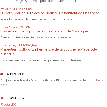
Dépôts sauvages sur la voie publique, poubelles publiques...
mardi 21
juillet 2026
10h58
Huberty Martha
sur
Sacs poubelles : un habitant de Nassogne...
Je souhaiterais ardemment le retour au containers...
mardi 21
juillet 2026
10h44
Losseau
sur
Sacs poubelles : un habitant de Nassogne...
Sans compter la qualité des sacs et un passage par...
mercredi 15
juillet 2026
09h45
Marie-Jean Collard
sur
Fermeture de la boucherie Magerotte :
quand le...
Belle analyse d’un message….. les promesses non tenues...
À PROPOS
Bonjour, Je suis Alain Evrard. je tiens le Blog de Nassogne depuis...
Lire la
suite
TWITTER
@petard001