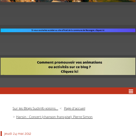
Sur les Blogs Sudinfo voisins...
Page d'accueil
Harsin : Concert (chanson française): Pierre Simon
jeudi 24
mai 2012