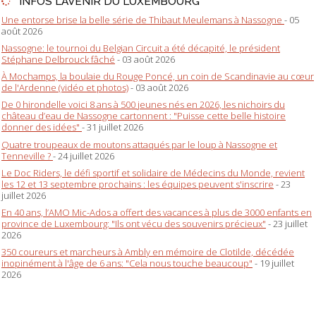
INFOS L'AVENIR DU LUXEMBOURG
Une entorse brise la belle série de Thibaut Meulemans à Nassogne
- 05
août 2026
Nassogne: le tournoi du Belgian Circuit a été décapité, le président
Stéphane Delbrouck fâché
- 03 août 2026
À Mochamps, la boulaie du Rouge Poncé, un coin de Scandinavie au cœur
de l'Ardenne (vidéo et photos)
- 03 août 2026
De 0 hirondelle voici 8 ans à 500 jeunes nés en 2026, les nichoirs du
château d’eau de Nassogne cartonnent : "Puisse cette belle histoire
donner des idées"
- 31 juillet 2026
Quatre troupeaux de moutons attaqués par le loup à Nassogne et
Tenneville ?
- 24 juillet 2026
Le Doc Riders, le défi sportif et solidaire de Médecins du Monde, revient
les 12 et 13 septembre prochains : les équipes peuvent s'inscrire
- 23
juillet 2026
En 40 ans, l’AMO Mic-Ados a offert des vacances à plus de 3000 enfants en
province de Luxembourg: "Ils ont vécu des souvenirs précieux"
- 23 juillet
2026
350 coureurs et marcheurs à Ambly en mémoire de Clotilde, décédée
inopinément à l'âge de 6 ans: "Cela nous touche beaucoup"
- 19 juillet
2026