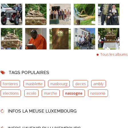
Tous les albums
TAGS POPULAIRES
forrieres
masblette
masbourg
deces
ambly
elections
ecolo
marche
nassogne
nassonia
INFOS LA MEUSE LUXEMBOURG