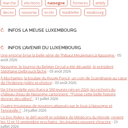
marche
elections
nassogne
forrieres
ambly
deces
nassonia
ecolo
masblette
masbourg
INFOS LA MEUSE LUXEMBOURG
INFOS L'AVENIR DU LUXEMBOURG
Une entorse brise la belle série de Thibaut Meulemans à Nassogne
- 05
août 2026
Nassogne: le tournoi du Belgian Circuit a été décapité, le président
Stéphane Delbrouck fâché
- 03 août 2026
À Mochamps, la boulaie du Rouge Poncé, un coin de Scandinavie au cœur
de l'Ardenne (vidéo et photos)
- 03 août 2026
De 0 hirondelle voici 8 ans à 500 jeunes nés en 2026, les nichoirs du
château d’eau de Nassogne cartonnent : "Puisse cette belle histoire
donner des idées"
- 31 juillet 2026
Quatre troupeaux de moutons attaqués par le loup à Nassogne et
Tenneville ?
- 24 juillet 2026
Le Doc Riders, le défi sportif et solidaire de Médecins du Monde, revient
les 12 et 13 septembre prochains : les équipes peuvent s'inscrire
- 23
juillet 2026