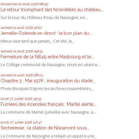
dimanche 02
août 2026
08h30
Le retour triomphant des hirondelles au château...
Sur la tour du château d'eau de Nassogne, en...
samedi 01
août 2026
11h07
Jemelle-Ostende en direct : le bon plan du...
Mieux vaut tard que jamais... Cet été, la...
samedi 01
août 2026
09h31
Fermeture de la N849 entre Masbourg et le...
Le Collège communal de Nassogne, réuni en séance...
samedi 01
août 2026
08h23
Chapitre 3 : Mai 1976 : inauguration du stade...
Photo Bouquié D’après les archives rassemblées...
lundi 27
juillet 2026
13h33
Fumées des incendies français : Martel alerte,...
La commune de Martel, jumelée avec Nassogne, a...
lundi 27
juillet 2026
12h47
Sécheresse : la station de Nisramont sous...
La Commune de Nassogne a relayé un appel à une...