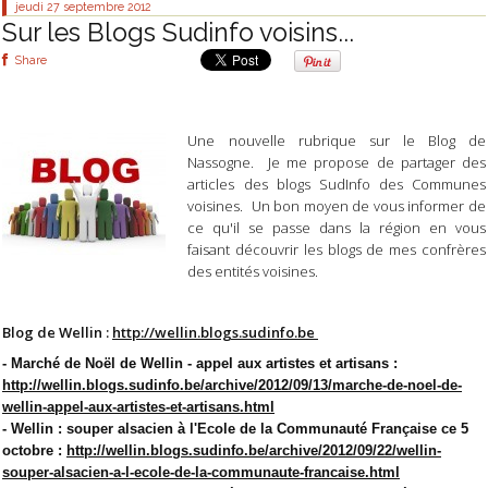
jeudi 27
septembre 2012
Sur les Blogs Sudinfo voisins...
Share
Une nouvelle rubrique sur le Blog de
Nassogne. Je me propose de partager des
articles des blogs SudInfo des Communes
voisines. Un bon moyen de vous informer de
ce qu'il se passe dans la région en vous
faisant découvrir les blogs de mes confrères
des entités voisines.
Blog de Wellin :
http://wellin.blogs.sudinfo.be
-
Marché de Noël de Wellin - appel aux artistes et artisans :
http://wellin.blogs.sudinfo.be/archive/2012/09/13/marche-de-noel-de-
wellin-appel-aux-artistes-et-artisans.html
- Wellin : souper alsacien à l'Ecole de la Communauté Française ce 5
octobre :
http://wellin.blogs.sudinfo.be/archive/2012/09/22/wellin-
souper-alsacien-a-l-ecole-de-la-communaute-francaise.html