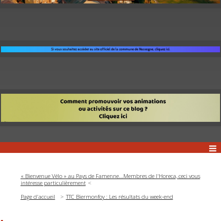
« Bienvenue Vélo » au Pays de Famenne...Membres de l'Horeca, ceci vous
intéresse particulièrement
Page d'accueil
TTC Biermonfoy : Les résultats du week-end