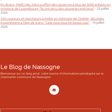
En 40 ans, l’AMO Mic-Ados a offert des vacances à plus de 3000 enfants en
province de Luxembourg: "Ils ont vécu des souvenirs précieux"
- 23 juillet
2026
350 coureurs et marcheurs à Ambly en mémoire de Clotilde, décédée
inopinément à l'âge de 6 ans: "Cela nous touche beaucoup"
- 19 juillet
2026
Le Blog de Nassogne
Bienvenue sur ce blog privé, votre source d'informations privilégiée sur la
charmante commune de Nassogne