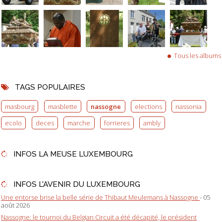
Tous les albums
TAGS POPULAIRES
masbourg
masblette
nassogne
elections
nassonia
ecolo
deces
marche
forrieres
ambly
INFOS LA MEUSE LUXEMBOURG
INFOS L'AVENIR DU LUXEMBOURG
Une entorse brise la belle série de Thibaut Meulemans à Nassogne
- 05
août 2026
Nassogne: le tournoi du Belgian Circuit a été décapité, le président