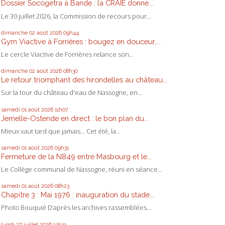
Dossier Socogetra à Bande : la CRAIE donne...
Le 30 juillet 2026, la Commission de recours pour...
dimanche 02
août 2026
09h44
Gym Viactive à Forrières : bougez en douceur,...
Le cercle Viactive de Forrières relance son...
dimanche 02
août 2026
08h30
Le retour triomphant des hirondelles au château...
Sur la tour du château d'eau de Nassogne, en...
samedi 01
août 2026
11h07
Jemelle-Ostende en direct : le bon plan du...
Mieux vaut tard que jamais... Cet été, la...
samedi 01
août 2026
09h31
Fermeture de la N849 entre Masbourg et le...
Le Collège communal de Nassogne, réuni en séance...
samedi 01
août 2026
08h23
Chapitre 3 : Mai 1976 : inauguration du stade...
Photo Bouquié D’après les archives rassemblées...
lundi 27
juillet 2026
13h33