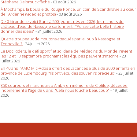
Stéphane Delbrouck fâché
- 03 août 2026
À Mochamps, la boulaie du Rouge Poncé, un coin de Scandinavie au cœur
de l'Ardenne (vidéo et photos)
- 03 août 2026
De 0 hirondelle voici 8 ans à 500 jeunes nés en 2026, les nichoirs du
château d’eau de Nassogne cartonnent : "Puisse cette belle histoire
donner des idées"
- 31 juillet 2026
Quatre troupeaux de moutons attaqués par le loup à Nassogne et
Tenneville ?
- 24 juillet 2026
Le Doc Riders, le défi sportif et solidaire de Médecins du Monde, revient
les 12 et 13 septembre prochains : les équipes peuvent s'inscrire
- 23
juillet 2026
En 40 ans, l’AMO Mic-Ados a offert des vacances à plus de 3000 enfants en
province de Luxembourg: "Ils ont vécu des souvenirs précieux"
- 23 juillet
2026
350 coureurs et marcheurs à Ambly en mémoire de Clotilde, décédée
inopinément à l'âge de 6 ans: "Cela nous touche beaucoup"
- 19 juillet
2026