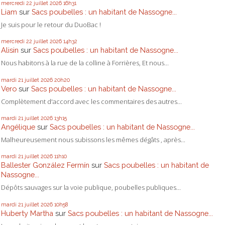
mercredi 22
juillet 2026
16h31
Liam
sur
Sacs poubelles : un habitant de Nassogne...
Je suis pour le retour du DuoBac !
mercredi 22
juillet 2026
14h32
Alisin
sur
Sacs poubelles : un habitant de Nassogne...
Nous habitons à la rue de la colline à Forrières, Et nous...
mardi 21
juillet 2026
20h20
Vero
sur
Sacs poubelles : un habitant de Nassogne...
Complètement d'accord avec les commentaires des autres...
mardi 21
juillet 2026
13h15
Angélique
sur
Sacs poubelles : un habitant de Nassogne...
Malheureusement nous subissons les mêmes dégâts , après...
mardi 21
juillet 2026
11h10
Ballester González Fermín
sur
Sacs poubelles : un habitant de
Nassogne...
Dépôts sauvages sur la voie publique, poubelles publiques...
mardi 21
juillet 2026
10h58
Huberty Martha
sur
Sacs poubelles : un habitant de Nassogne...