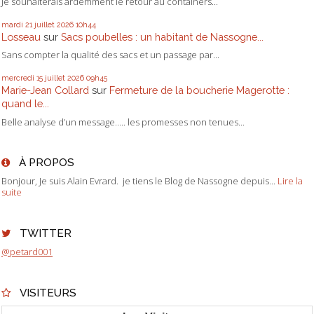
Je souhaiterais ardemment le retour au containers...
mardi 21
juillet 2026
10h44
Losseau
sur
Sacs poubelles : un habitant de Nassogne...
Sans compter la qualité des sacs et un passage par...
mercredi 15
juillet 2026
09h45
Marie-Jean Collard
sur
Fermeture de la boucherie Magerotte :
quand le...
Belle analyse d’un message….. les promesses non tenues...
À PROPOS
Bonjour, Je suis Alain Evrard. je tiens le Blog de Nassogne depuis...
Lire la
suite
TWITTER
@petard001
VISITEURS