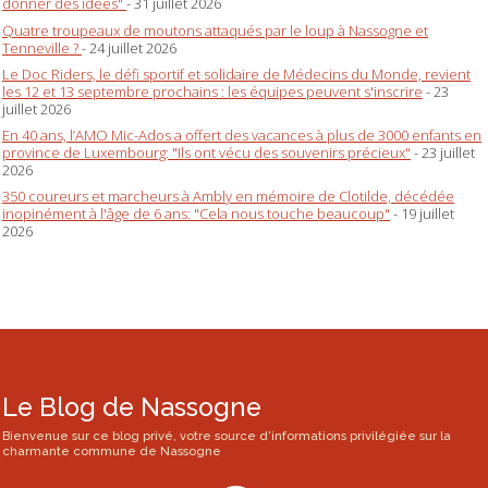
donner des idées"
- 31 juillet 2026
Quatre troupeaux de moutons attaqués par le loup à Nassogne et
Tenneville ?
- 24 juillet 2026
Le Doc Riders, le défi sportif et solidaire de Médecins du Monde, revient
les 12 et 13 septembre prochains : les équipes peuvent s'inscrire
- 23
juillet 2026
En 40 ans, l’AMO Mic-Ados a offert des vacances à plus de 3000 enfants en
province de Luxembourg: "Ils ont vécu des souvenirs précieux"
- 23 juillet
2026
350 coureurs et marcheurs à Ambly en mémoire de Clotilde, décédée
inopinément à l'âge de 6 ans: "Cela nous touche beaucoup"
- 19 juillet
2026
Le Blog de Nassogne
Bienvenue sur ce blog privé, votre source d'informations privilégiée sur la
charmante commune de Nassogne