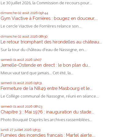
Le 30 juillet 2026, la Commission de recours pour...
dimanche 02
août 2026
09h44
Gym Viactive à Forrières : bougez en douceur,...
Le cercle Viactive de Forrières relance son...
dimanche 02
août 2026
08h30
Le retour triomphant des hirondelles au château...
Sur la tour du château d'eau de Nassogne, en...
samedi 01
août 2026
11h07
Jemelle-Ostende en direct : le bon plan du...
Mieux vaut tard que jamais... Cet été, la...
samedi 01
août 2026
09h31
Fermeture de la N849 entre Masbourg et le...
Le Collège communal de Nassogne, réuni en séance...
samedi 01
août 2026
08h23
Chapitre 3 : Mai 1976 : inauguration du stade...
Photo Bouquié D’après les archives rassemblées...
lundi 27
juillet 2026
13h33
Fumées des incendies français : Martel alerte,...