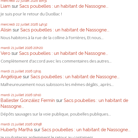
mercredi 22
juillet 2026
16h31
Liam
sur
Sacs poubelles : un habitant de Nassogne...
Je suis pour le retour du DuoBac !
mercredi 22
juillet 2026
14h32
Alisin
sur
Sacs poubelles : un habitant de Nassogne...
Nous habitons à la rue de la colline à Forrières, Et nous...
mardi 21
juillet 2026
20h20
Vero
sur
Sacs poubelles : un habitant de Nassogne...
Complètement d'accord avec les commentaires des autres...
mardi 21
juillet 2026
13h15
Angélique
sur
Sacs poubelles : un habitant de Nassogne...
Malheureusement nous subissons les mêmes dégâts , après...
mardi 21
juillet 2026
11h10
Ballester González Fermín
sur
Sacs poubelles : un habitant de
Nassogne...
Dépôts sauvages sur la voie publique, poubelles publiques...
mardi 21
juillet 2026
10h58
Huberty Martha
sur
Sacs poubelles : un habitant de Nassogne...
Je souhaiterais ardemment le retour au containers...