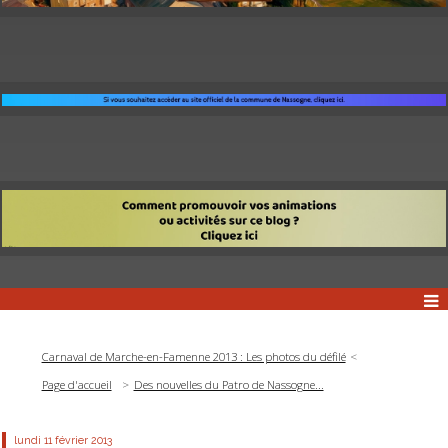
Carnaval de Marche-en-Famenne 2013 : Les photos du défilé
Page d'accueil
Des nouvelles du Patro de Nassogne...
lundi 11
février 2013