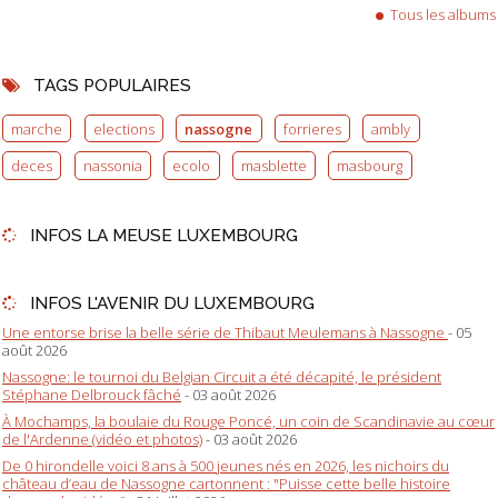
Tous les albums
TAGS POPULAIRES
marche
elections
nassogne
forrieres
ambly
deces
nassonia
ecolo
masblette
masbourg
INFOS LA MEUSE LUXEMBOURG
INFOS L'AVENIR DU LUXEMBOURG
Une entorse brise la belle série de Thibaut Meulemans à Nassogne
- 05
août 2026
Nassogne: le tournoi du Belgian Circuit a été décapité, le président
Stéphane Delbrouck fâché
- 03 août 2026
À Mochamps, la boulaie du Rouge Poncé, un coin de Scandinavie au cœur
de l'Ardenne (vidéo et photos)
- 03 août 2026
De 0 hirondelle voici 8 ans à 500 jeunes nés en 2026, les nichoirs du
château d’eau de Nassogne cartonnent : "Puisse cette belle histoire